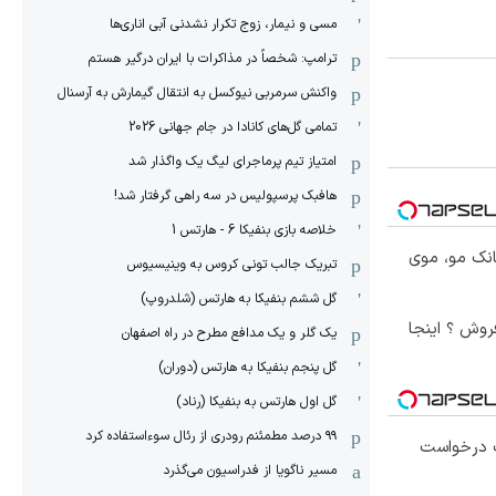
مسی و نیمار، زوج تکرار نشدنی آبی اناری‌ها
ترامپ: شخصاً در مذاکرات با ایران درگیر هستم
واکنش سرمربی نیوکسل به انتقال گیمارش به آرسنال
تمامی گل‌های کانادا در جام جهانی 2026
امتیاز تیم پرماجرای لیگ یک واگذار شد
هافبک پرسپولیس در سه راهی گرفتار شد!
خلاصه بازی بنفیکا 6 - هارتس 1
انک مو، موی
تبریک جالب تونی کروس به وینیسیوس
گل ششم بنفیکا به هارتس (شلدروپ)
روش ؟ اینجا
یک گلر و یک مدافع مطرح در راه اصفهان
گل پنجم بنفیکا به هارتس (دوران)
گل اول هارتس به بنفیکا (رناد)
۹۹ درصد مطمئنم رودری از رئال سوءاستفاده کرد
 درخواست
مسیر ناگویا از فدراسیون می‌گذرد