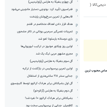
گل چهارم بنفیکا به هارتس (پاولیدیس)
یجی‌کالا (
فدراسیون تأیید کرد: بونوچی دستیار مانچینی می‌شود
قاب‌هایی از تمرین سرخ‌پوشان پایتخت
هدف قرار دادن اهداف متخاصم در قشم
‏تمرینات نفس‌گیر سرمربی یونانی در تالار مشحون
بازی دوستانه بارسلونا لغو شد
اولین روز ویکتور مونیوز در ترکیب لیورپولی‌ها
مجری مشهور مربی لیگ یک شد
گل سوم بنفیکا به هارتس (پاولیدیس)
اولین تمرین پرسپولیس در بازگشت از ترکیه
جدایی سنتر ۲۱۸ سانتی‌متری از استقلال
گل اول بشیکتاش برابر هرادک کرالوو توسط کلیچسوی
گل دوم بنفیکا به هارتس (آرائوخو)
بشیکتاش برابر هرادک کرالوو 10 نفره شد!
کاظمیان: جدایی از پرسپولیس سخت بود