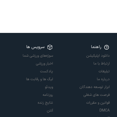
راهنما
سرویس ها
دانلود اپلیکیشن
سوژه‌های ورزشی شما
ارتباط با ما
اخبار ورزشی
تبلیغات
پادکست
درباره ما
لیگ ها و رقابت ها
ابزار توسعه دهندگان
ویدئو
فرصت های شغلی
روزنامه
قوانین و مقررات
نتایج زنده
DMCA
آنتن