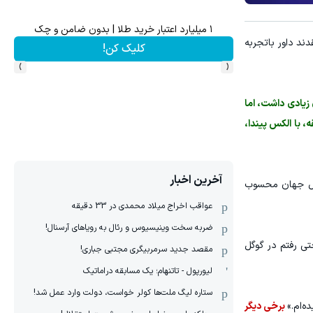
۱ میلیارد اعتبار خرید طلا | بدون ضامن و چک
ک
ند داور باتجربه
کلیک کن!
›
‹
زیادی داشت، اما
، با الکس پیندا،
آخرین اخبار
تبال جهان محسوب
عواقب اخراج میلاد محمدی در 33 دقیقه
ضربه سخت وینیسیوس و رئال به رویاهای آرسنال!
تی رفتم در گوگل
مقصد جدید سرمربیگری مجتبی جباری!
لیورپول - تاتنهام؛ یک مسابقه دراماتیک
ستاره لیگ ملت‌ها کولر خواست، دولت وارد عمل شد!
‌ام.»
برخی دیگر