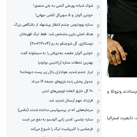
شوک شبانه پورعلی گنجی به علی منصور!
خولین آلوارز و 5 سوپرگل کلاس جهانی!
ستاره یوونتوس چشم انتظار پیشنهاد از باشگاهی بزرگ
هدف اصلی بایرن مشخص شد: فقط لیگ قهرمانان
نوستالژی، گل شوچنکو به رم (2003/2004)
خولین آلوارز مقصد بعدی‌اش را به سیمئونه گفت
بهترین لحظات ستاره آرژانتینی بولونیا
ابراز خشم شدید هواداران رئال زیر پست دیومانده!
جدول پخش زنده بازی‌های جمعه 16 مرداد
فرستادند ونزوئلا و
20 گل خارق العاده توپچی‌های لندن
قرارداد مهم آرسنال تمدید شد
سرمایه‌هایی که در پرسپولیس ساخته شدند (عکس)
 تابعیت استرالیا
ستاره چلسی: آمدن ژابی آلونسو به نفع من است
فرعباسی با کلین‌شیت لیگ را شروع می‌کند