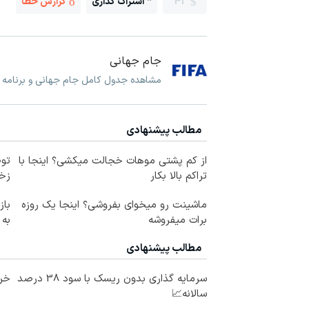
43
اشتراک گذاری
گزارش خطا
جام جهانی
مشاهده جدول کامل جام جهانی و برنامه و
مطالب پیشنهادی
از کم پشتی موهات خجالت میکشی؟ اینجا با
توص
تراکم بالا بکار
زخ
ماشینت رو میخوای بفروشی؟ اینجا یک روزه
برات میفروشه
به
مطالب پیشنهادی
سرمایه گذاری بدون ریسک با سود 38 درصد
خری
سالانه📈