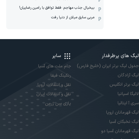
بیخیال جذب مهاجم: فقط توافق با رامین رضاییان!
مربی سابق میلان از دنیا رفت
لیگ های پرطرفدار
سایر
جدول لیگ برتر ایران (خلیج فارس)
جام ملت های آسیا
لیگ آزادگان
رنکینگ فیفا
لیگ برتر انگلیس
نقل و انتقالات اروپا
لالیگا اسپانیا
نقل و انتقالات ایران
سری آ ایتالیا
پاری سن ژرمن
لیگ قهرمانان اروپا
لیگ نخبگان آسیا
لیگ قهرمانان آسیا دو