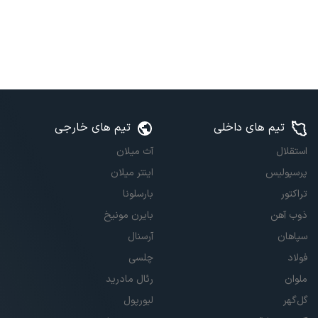
تیم های داخلی
تیم های خارجی
استقلال
آث میلان
پرسپولیس
اینتر میلان
تراکتور
بارسلونا
ذوب آهن
بایرن مونیخ
سپاهان
آرسنال
فولاد
چلسی
ملوان
رئال مادرید
گل‌گهر
لیورپول