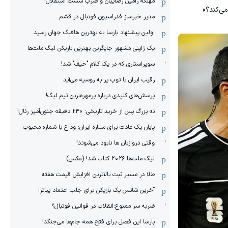
مهلکه رامین رضاییان و ضرب شست استقلال!
می‌کند؟»
مدیر خبرساز فدراسیون فوتبال در قشم
اولین پیشنهاد بارسا به بهترین هافبک جهان رسید
یک ژاپنی مشهور جایگزین بهترین بازیکن لیگ ملت‌ها
سوپراستاری که در یک کلام "حیف" شد!
رقیب ایران با توپ پر به روسیه می‌آید
پرسش‌های کلیدی درباره پرمهره‌ترین تیم لیگ!
نه بزرگ پس از خرید تاریخی: ۲۴۰ دقیقه جنون‌آمیز رئال!
پایان یک عادت برای ستاره ایران: وداع با شماره محبوب
وقتی دروازبان ها نابود می‌شوند!
لیگ ملت‌ها ٢٠٢۶ کتاب شد! (عکس)
طلا در مسیر ثبت بالاترین افزایش قیمت هفته
آخرین شانس یک بازیکن برای جلب اعتماد پیاتزا
ضربه سر ممنوع؛انقلاب در قوانین فوتبال؟
بارسا این فصل برای فتح همه جام‌ها می‌جنگد!