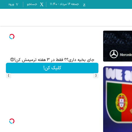
جمعه ۱۶ مرداد
-
11:40
جستجو
ورود
جای بخیه داری؟؟ فقط در 3 هفته ترمیمش کن!😍
فرصت
کلیک کن!
›
‹