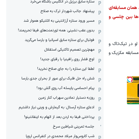
ستاره سابق برزیل در انگلیس باشگاه می‌خرد
ا بر عهده داشت، همان مسابقه‌ای
پیشنهاد جالب شهردار ترک به صلاح
ه‌ها بین چلسی و
مسیر ورود ستاره آرژانتینی به اتلتیکو هموار شد
بدون عقب نشینی: همه تورنمنت‌های فیفا تحریمند!
فوتبال برای ستاره سابق اسپانیا و بارسا می‌گرید
 و مجری فعالیت می‌کند. او در تیک‌تاک و
مهم‌ترین تصمیم تاکتیکی استقلال
 مسابقه مکزیک و
اوج فشار روی رافینیا با رقبای جدید!
لطفا این ستاره را به جای صلاح نخرید!
شش راه حل فلیک برای عبور از بحران جدی بارسا
پیام احساسی یایسله آب روی آتش بود!
روزبه دستیار نمادین سهراب کنار زمین
ادعای ستاره آرسنال: به گیمارش و وینی نیاز داشتیم
پرداختی فیفا به اردن بعد از اتهام به اینفانتینو!
جلسه تمرینی شیاطین سرخ
شب کابوس‌وار میلاد محمدی در کنفرانس اروپا