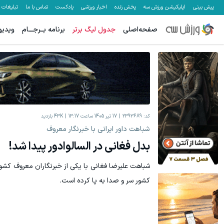
پیش بینی
اپلیکیشن ورزش سه
پخش زنده
اخبار ورزشی
پادکست
تماس با ما
تبلیغات
صفحه‌اصلی
جدول لیگ برتر
برنامه بــرجـــام
ویدیو
کد:
2393689
17 تیر 1405 ساعت 13:17
43K
بازدید
شباهت داور ایرانی با خبرنگار معروف
بدل فغانی در السالوادور پیدا شد!
شباهت علیرضا فغانی با یکی از خبرنگاران معروف کشور
کشور سر و صدا به پا کرده است.