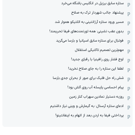
ستاره سابق برزیل در انگلیس باشگاه می‌خرد
پیشنهاد جالب شهردار ترک به صلاح
مسیر ورود ستاره آرژانتینی به اتلتیکو هموار شد
بدون عقب نشینی: همه تورنمنت‌های فیفا تحریمند!
فوتبال برای ستاره سابق اسپانیا و بارسا می‌گرید
مهم‌ترین تصمیم تاکتیکی استقلال
اوج فشار روی رافینیا با رقبای جدید!
لطفا این ستاره را به جای صلاح نخرید!
شش راه حل فلیک برای عبور از بحران جدی بارسا
پیام احساسی یایسله آب روی آتش بود!
روزبه دستیار نمادین سهراب کنار زمین
ادعای ستاره آرسنال: به گیمارش و وینی نیاز داشتیم
پرداختی فیفا به اردن بعد از اتهام به اینفانتینو!