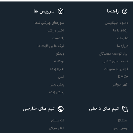
راهنما
سرویس ها
دانلود اپلیکیشن
سوژه‌های ورزشی شما
ارتباط با ما
اخبار ورزشی
تبلیغات
پادکست
درباره ما
لیگ ها و رقابت ها
ابزار توسعه دهندگان
ویدئو
فرصت های شغلی
روزنامه
قوانین و مقررات
نتایج زنده
DMCA
آنتن
آگهی دولتی
پیش بینی
پخش زنده
تیم های داخلی
تیم های خارجی
استقلال
آث میلان
پرسپولیس
اینتر میلان