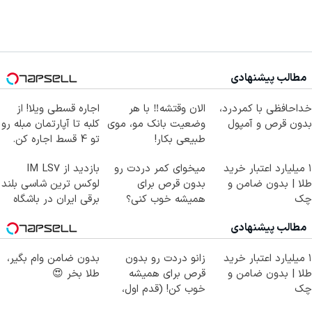
مطالب پیشنهادی
خداحافظی با کمردرد،
الان وقتشه‼️ با هر
اجاره‌ قسطی ویلا! از
بدون قرص و آمپول
وضعیت بانک مو، موی
کلبه تا آپارتمان مبله رو
طبیعی بکار!
تو 4 قسط اجاره کن.
۱ میلیارد اعتبار خرید
میخوای کمر دردت رو
بازدید از IM LS7
طلا | بدون ضامن و
بدون قرص برای
لوکس ترین شاسی بلند
چک
همیشه خوب کنی؟
برقی ایران در باشگاه
(◂پرسش‌نامه رو پر
انقلاب
مطالب پیشنهادی
کن)
۱ میلیارد اعتبار خرید
زانو دردت رو بدون
بدون ضامن وام بگیر،
طلا | بدون ضامن و
قرص برای همیشه
طلا بخر 😍
چک
خوب کن! (قدم اول،
پرسش‌نامه)