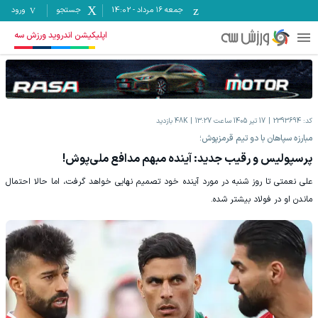
جمعه ۱۶ مرداد
-
14:02
جستجو
ورود
اپلیکیشن اندروید ورزش سه
کد:
2393694
17 تیر 1405 ساعت 13:27
48K
بازدید
مبارزه سپاهان با دو تیم قرمزپوش؛
پرسپولیس و رقیب جدید: آینده مبهم مدافع ملی‌پوش!
علی نعمتی تا روز شنبه در مورد آینده خود تصمیم نهایی خواهد گرفت، اما حالا احتمال
ماندن او در فولاد بیشتر شده.