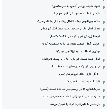
شوک شبانه پورعلی گنجی به علی منصور!
خولین آلوارز و 5 سوپرگل کلاس جهانی!
ستاره یوونتوس چشم انتظار پیشنهاد از باشگاهی بزرگ
هدف اصلی بایرن مشخص شد: فقط لیگ قهرمانان
نوستالژی، گل شوچنکو به رم (2003/2004)
خولین آلوارز مقصد بعدی‌اش را به سیمئونه گفت
بهترین لحظات ستاره آرژانتینی بولونیا
ابراز خشم شدید هواداران رئال زیر پست دیومانده!
جدول پخش زنده بازی‌های جمعه 16 مرداد
20 گل خارق العاده توپچی‌های لندن
قرارداد مهم آرسنال تمدید شد
سرمایه‌هایی که در پرسپولیس ساخته شدند (عکس)
ستاره چلسی: آمدن ژابی آلونسو به نفع من است
فرعباسی با کلین‌شیت لیگ را شروع می‌کند