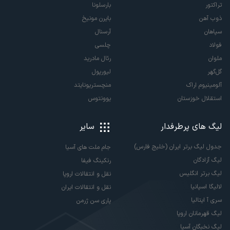
تراکتور
بارسلونا
ذوب آهن
بایرن مونیخ
سپاهان
آرسنال
فولاد
چلسی
ملوان
رئال مادرید
گل‌گهر
لیورپول
آلومینیوم اراک
منچستریونایتد
استقلال خوزستان
یوونتوس
لیگ های پرطرفدار
سایر
جدول لیگ برتر ایران (خلیج فارس)
جام ملت های آسیا
لیگ آزادگان
رنکینگ فیفا
لیگ برتر انگلیس
نقل و انتقالات اروپا
لالیگا اسپانیا
نقل و انتقالات ایران
سری آ ایتالیا
پاری سن ژرمن
لیگ قهرمانان اروپا
لیگ نخبگان آسیا