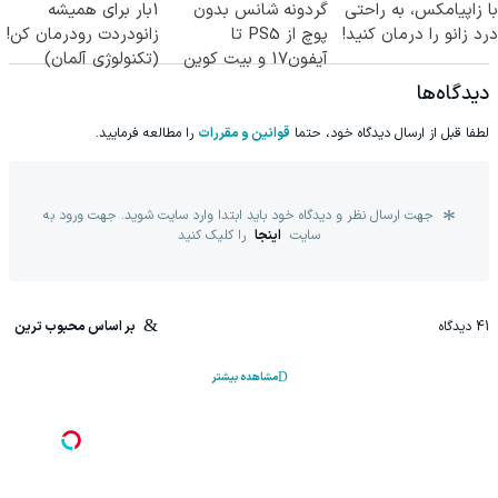
با زاپیامکس، به راحتی
گردونه شانس بدون
1بار برای همیشه
درد زانو را درمان کنید!
پوچ از PS5 تا
زانودردت رودرمان کن!
آیفون17 و بیت کوین
(تکنولوژی آلمان)
🔥
◂پرسشنامه▸
دیدگاه‌ها
لطفا قبل از ارسال دیدگاه خود، حتما
قوانین و مقررات
را مطالعه فرمایید.
جهت ارسال نظر و دیدگاه خود باید ابتدا وارد سایت شوید. جهت ورود به
سایت
اینجا
را کلیک کنید
41
دیدگاه
بر اساس محبوب ترین
مشاهده بیشتر