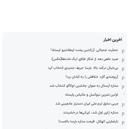
آخرین اخبار
حمایت جنجالی: آرژانتین پشت اینفانتنیو ایستاد!
صید ماهی بعد از شکار طلای لیگ ملت‌ها(عکس)
بی‌خیال درآمد بالا: بارسا حریف جدیدی انتخاب کرد
آرزومندی گارد خلاقش را به آبادان برد!
ستاره آرسنال به عنوان جانشین لوکاکو انتخاب شد
اولین تمرین نیوکسل و ماتیاس یایسله
مربی سابق تیم ملی ایران دستیار مانچینی شد
ستاره ژاپن اول شد، ایرانی‌ها درخشیدند
نارضایتی الهلال: قیمت ستاره بارسا بالاست!