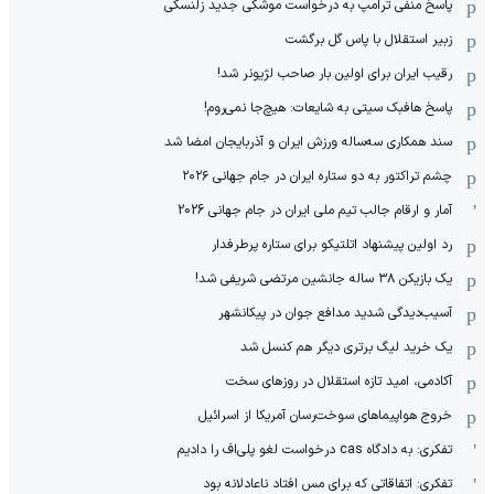
پاسخ منفی ترامپ به درخواست موشکی جدید زلنسکی
زبیر استقلال با پاس گل برگشت
رقیب ایران برای اولین بار صاحب لژیونر شد!
پاسخ هافبک سیتی به شایعات: هیچ‌جا نمی‌روم!
سند همکاری سه‌ساله‌ ‌ورزش ایران و آذربایجان امضا شد
چشم تراکتور به دو ستاره ایران در جام جهانی ۲۰۲۶
آمار و ارقام جالب تیم ملی ایران در جام جهانی 2026
رد اولین پیشنهاد اتلتیکو برای ستاره پرطرفدار
یک بازیکن ۳۸ ساله جانشین مرتضی شریفی شد!
آسیب‌دیدگی شدید مدافع جوان در پیکانشهر
یک خرید لیگ برتری دیگر هم کنسل شد
آکادمی، امید تازه استقلال در روزهای سخت
خروج هواپیماهای سوخت‌رسان آمریکا از اسرائیل
تفکری: به دادگاه cas درخواست لغو پلی‌اف را دادیم
تفکری: اتفاقاتی که برای مس افتاد ناعادلانه بود