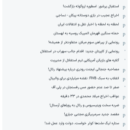
استقبال پرشور: اسطوره اروگوئه بازگشت!
اخراج عجیب در بازی دوستانه پیکان - نساجی
لحظه به لحظه با اخبار نقل و انتقالات ایران
حمله سنگین قهرمان المپیک روسیه به لهستان
رونمایی از پیراهن سوم میلان: متفاوت‌تر از همیشه!
رونمایی از کاپیتان جدید؛ اقدام جالب سهراب در استقلال
گلایه های بازیکن آمریکایی تیم استقلال از مدیریت
مصاحبه جنجالی ایجنت رودری درباره پیشنهاد رئال!
انقلاب به سبک FIVB: نقشه میلیاردی برای والیبال
صفر تا صد عدم حضور مس رفسنجان در پلی آف
عواقب اخراج میلاد محمدی در 33 دقیقه
ضربه سخت وینیسیوس و رئال به رویاهای آرسنال!
مقصد جدید سرمربیگری مجتبی جباری!
ستاره لیگ ملت‌ها کولر خواست، دولت وارد عمل شد!