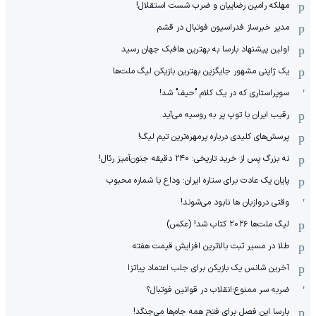
مهلکه رامین رضاییان و ضرب شست استقلال!
مدیر خبرساز فدراسیون فوتبال در قشم
اولین پیشنهاد بارسا به بهترین هافبک جهان رسید
یک ژاپنی مشهور جایگزین بهترین بازیکن لیگ ملت‌ها
سوپراستاری که در یک کلام "حیف" شد!
رقیب ایران با توپ پر به روسیه می‌آید
پرسش‌های کلیدی درباره پرمهره‌ترین تیم لیگ!
نه بزرگ پس از خرید تاریخی: ۲۴۰ دقیقه جنون‌آمیز رئال!
پایان یک عادت برای ستاره ایران: وداع با شماره محبوب
وقتی دروازبان ها نابود می‌شوند!
لیگ ملت‌ها ٢٠٢۶ کتاب شد! (عکس)
طلا در مسیر ثبت بالاترین افزایش قیمت هفته
آخرین شانس یک بازیکن برای جلب اعتماد پیاتزا
ضربه سر ممنوع؛انقلاب در قوانین فوتبال؟
بارسا این فصل برای فتح همه جام‌ها می‌جنگد!