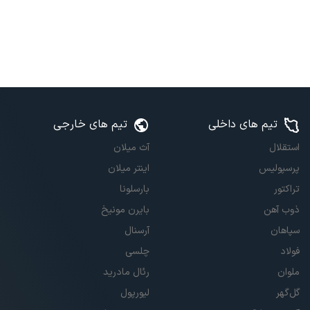
تیم های داخلی
تیم های خارجی
استقلال
آث میلان
پرسپولیس
اینتر میلان
تراکتور
بارسلونا
ذوب آهن
بایرن مونیخ
سپاهان
آرسنال
فولاد
چلسی
ملوان
رئال مادرید
گل‌گهر
لیورپول