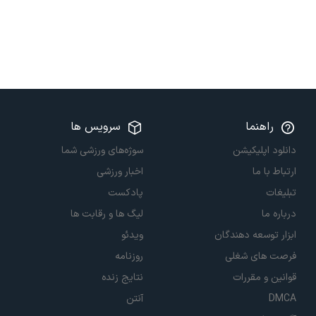
راهنما
سرویس ها
دانلود اپلیکیشن
سوژه‌های ورزشی شما
ارتباط با ما
اخبار ورزشی
تبلیغات
پادکست
درباره ما
لیگ ها و رقابت ها
ابزار توسعه دهندگان
ویدئو
فرصت های شغلی
روزنامه
قوانین و مقررات
نتایج زنده
DMCA
آنتن