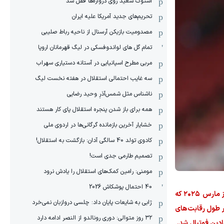
استوک سعید روی دروازه‌ها قفل شد
تحریم‌های جدید آمریکا علیه ایران
مصدومیت بازیکن آرسنال از ناحیه رباط صلیبی
تمام گل های لواندوفسکی در لیگ قهرمانان اروپا
مربی مطرح اسپانیایی در آستانه دستیاری سهراب
سه غایب احتمالی استقلال در هفته نخست لیگ
ناشناس مثل شمس‌آذرِ وحید رضایی
همه برای باز شدن پنجره استقلال پای کار هستند
خشایار آخرین بازمانده گرگانی‌ها در اردوی ملی
کادوی تولد 40 سالگی آدان: بازگشت به استقلال!
تصمیم طارمی جدی است!
مومنی: رامین کمک‌های استقلال را یادش نرود
40 احتمال پوشکاش 2026
با وجود کارنامه‌ پربار، مسلیه در حالی به شمال لندن می‌آید که مدت قابل توجهی را دور از میادین سپری کرده است. این دروازه‌بان از مارس ۲۰۲۵ که
ژابی به شایعات پایان داد: چلسی دروازبان نمی‌خرد
 او در طول رقابت‌های
۳۲ روز متوالی: دوری رونالدو از النصر ادامه دارد