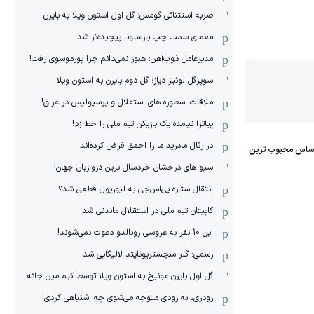
ضربه استثنائی گومس؛ گل اول استون ویلا به بایرن
معمای سمت چپ بارسلونا پیچیده‌تر شد
مدیرعامل ذوب‌آهن: هنوز نمی‌دانم چرا پورموسوی رفت!
سوپرگل لوئیز دیاز؛ گل دوم بایرن به استون ویلا
ملاقات اسطوره های استقلال و پرسپولیس در عراق!
پیاتزا نیامده یک بازیکن تیم ملی را خط زد!
در رئال مادرید ما را احمق فرض کرده‌اند
سیو های درخشان خردسال ترین دروازبان جهان!
انتقال ستاره پی‌اس‌جی به لیورپول قطعی شد؟
کاپیتان تیم ملی در استقلال ماندنی شد
این 10 نفر به عروسی رونالدو دعوت نمی‌شوند!
رسمی: گلر منچستریونایتد لالیگایی شد
گل اول بایرن مونیخ به استون ویلا توسط کیم مین جائه
رودری، به زودی متوجه می‌شوی چه اشتباهی کردی!