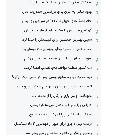
استقلال ستاره تیمش را چنگ کاله در آورد!
ورود پیاتزا به ایران برای بزرگ‌ترین ماموریت سال
جام باشگاه‌های جهان تا ۲۰۲۷ در سرزمین والیبال
گزینه پرسپولیس با ۷۰ میلیارد تومان به فروش رسید
سیتی بهترین جانشین برای کاپیتانش را پیدا کرد
خداحافظی با مسی؛ یادآور روزهای تلخ بارسایی‌ها
آموریم: میلان را باید در همه جام‌ها قهرمان کنم
سه کشور منطقه توافقنامه‌ی نظامی امضا کردند
تیم جدید مهاجم سابق پرسپولیس در سوپر لیگ ترکیه!
تیم جدید سردار دورسون ، مهاجم سابق پرسپولیس
دیومانده اولین بازی با رئال را از دست داد
قربانیان بارسلونا با انتقال غیرمنتظره رودری
استقبال استثنایی پاپارا پارک از محمد صلاح
برنامه ویژه داوری برای عبور از مهم‌ترین 2 ماه بسکتبال!
رسمی: وینگر پرحاشیه استقلال راهی یونان شد