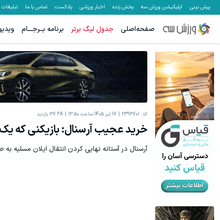
پیش بینی
اپلیکیشن ورزش سه
پخش زنده
اخبار ورزشی
پادکست
تماس با ما
تبلیغات
صفحه‌اصلی
جدول لیگ برتر
برنامه بــرجـــام
ویدیو
کد:
2393701
17 تیر 1405 ساعت 13:50
37.6K
بازدید
خرید عجیب آرسنال: بازیکنی که یک 
آرسنال در آستانه نهایی کردن انتقال ایلان مسلیه به 