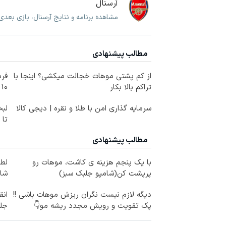
آرسنال
مشاهده برنامه و نتایج آرسنال، بازی بعدی
مطالب پیشنهادی
از کم پشتی موهات خجالت میکشی؟ اینجا با
فرم
تراکم بالا بکار
10 سال جوانتر شو😍
سرمایه گذاری امن با طلا و نقره | دیجی کالا
لبخ
تا
مطالب پیشنهادی
با یک پنجم هزینه ی کاشت، موهات رو
لطا
پرپشت کن(شامپو جلبک سبز)
شام
دیگه لازم نیست نگران ریزش موهات باشی !!
ان
پک تقویت و رویش مجدد ریشه مو👇
جل