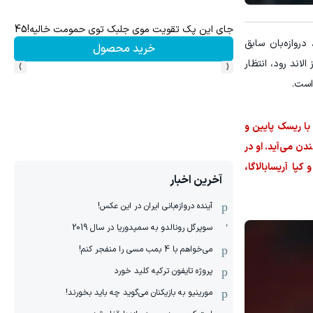
جای این پک تقویت موی جلبک توی حمومت خالیه!45%تخفیف
هنوز 50 تتر رو دریافت نکردی؟ | رایگان ثبت نام کن 
دروازه‌بان سابق
خرید محصول
›
‹
لاند رود، انتظار
با ریسک پایین و
ندن می‌آید. او در
رایا و کپا آریسابالاگا،
آخرین اخبار
آینده دروازه‌بانی ایران در این عکس!
سوپرگل رونالدو به سمپدوریا در سال 2019
می‌خواهم با 4 بمب مسی را منفجر کنم!
پروژه تایفون ترکیه کلید خورد
مورینیو به بازیکنان می‌گوید چه باید بخورند!