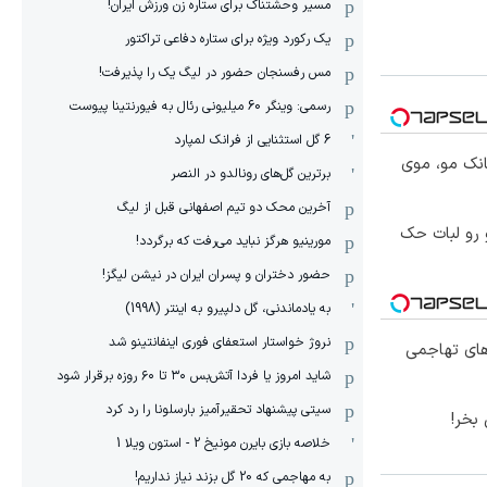
مسیر وحشتناک برای ستاره زن ورزش ایران!
یک رکورد ویژه برای ستاره دفاعی تراکتور
مس رفسنجان حضور در لیگ یک را پذیرفت!
رسمی: وینگر 60 میلیونی رئال به فیورنتینا پیوست
6 گل استثنایی از فرانک لمپارد
انک مو، موی
برترین گل‌های رونالدو در النصر
آخرین محک دو تیم اصفهانی قبل از لیگ
 رو لبات حک
مورینیو هرگز نباید می‌رفت که برگردد!
حضور دختران و پسران ایران در نیشن لیگز!
به یادماندنی، گل دلپیرو به اینتر (1998)
نروژ خواستار استعفای فوری اینفانتینو شد
ای تهاجمی
شاید امروز یا فردا آتش‌بس ۳۰ تا ۶۰ روزه برقرار شود
سیتی پیشنهاد تحقیرآمیز بارسلونا را رد کرد
بخر!
خلاصه بازی بایرن مونیخ 2 - استون ویلا 1
به مهاجمی که 20 گل بزند نیاز نداریم!