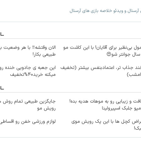
 آرسنال و ویدئو خلاصه بازی های آرسنال
ول بی‌نظیر برای آقایان! با این کاشت مو
الان وقتشه‼️ با هر وضعیت ب
طبیعی بکار!
ند جذاب تر، اعتمادبنفس بیشتر (تخفیف
این جعبه ی جادویی خنده رو
 امشب)
میکنه خرید40%تخفیف
فت و زیبایی رو به موهات هدیه بده!
جایگزین طبیعی تمام روش ه
پو جلبک اسپیرولینا
رویش مو
قراض کچل ها با این پک رویش موی
لوازم ورزشی خفن رو اقساطی 
بک!