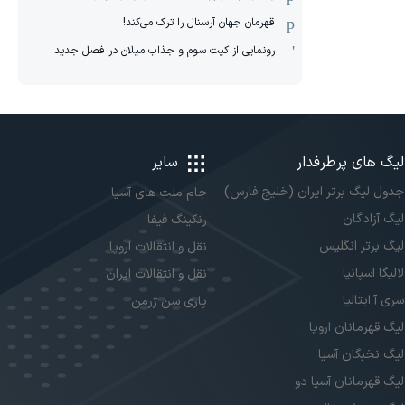
قهرمان جهان آرسنال را ترک می‌کند!
رونمایی از کیت سوم و جذاب میلان در فصل جدید
لیگ های پرطرفدار
سایر
جدول لیگ برتر ایران (خلیج فارس)
جام ملت های آسیا
لیگ آزادگان
رنکینگ فیفا
لیگ برتر انگلیس
نقل و انتقالات اروپا
لالیگا اسپانیا
نقل و انتقالات ایران
سری آ ایتالیا
پاری سن ژرمن
لیگ قهرمانان اروپا
لیگ نخبگان آسیا
لیگ قهرمانان آسیا دو