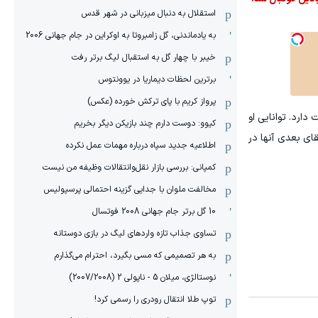
استقلال به دنبال میزبانی در شهر قدس
به یادماندنی، گل زامبروتا به اوکراین در جام جهانی 2006
خیبر با چهار گل به استقبال لیگ برتر رفت
برترین لحظات دیماریا در یوونتوس
پرواز کریم با پای ترکش خورده (عکس)
سیستم آنها مطابقت دارد. توانایی او
کیوو: دوست دارم چند بازیکن دیگر بخریم
ای بعدی آنها در
اطلاعیه جدید سپاه درباره مهمات عمل نکرده
کمپانی: بررسی بازار نقل‌وانتقالات وظیفه من نیست
مخالفت ملوان با جدایی گزینه احتمالی پرسپولیس
10 گل برتر جام جهانی 2008 فوتسال
تساوی جذاب تازه واردهای لیگ در بازی دوستانه
به هر تصمیمی که مسی بگیرد، احترام می‌گذارم
نوستالژی، میلان 5 - ناپولی 2 (2007/2008)
توپ طلا انتقال رودری را رسمی کرد!