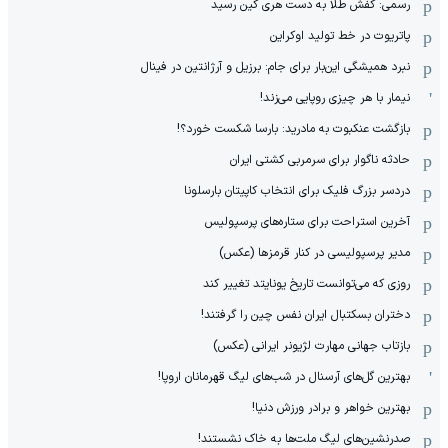
رسمی: کفش طلا به دست هری کین رسید
پاتریوت در خط تولید اوکراین
نبرد همیشگی این‌بار برای جام: برزیل و آرژانتین در فینال
نیمار با هر چیزی روپایی می‌زند!
بازگشت عنکبوت به مادرید: بارسا شکست خورد؟!
حادثه ناگوار برای سرمربی کشتی ایران
دردسر بزرگ فلیک برای انتخاب کاپیتان بارسلونا
آخرین استراحت برای ستاره‌های پرسپولیس
مدیر پرسپولیسی در کنار قرمزها (عکس)
روزی که می‌توانست تاریخ یونایتد تغییر کند
دختران بسکتبال ایران نفس چین را گرفتند!
بازتاب جهانی مهارت لژیونر ایرانی (عکس)
بهترین گل‌های آرسنال در شب‌های لیگ قهرمانان اروپا!
بهترین خواهر و برادر ورزش دنیا!
صدرنشین‌های لیگ ملت‌ها به خاک نشستند!