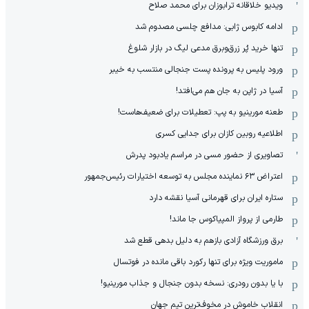
ویدیو خلاقانه ترابوزان برای محمد صلاح
ادامه کابوس ژابی: مدافع چلسی مصدوم شد
تنها خرید پُر زرق‌وبرق مدعی لیگ در بازار شلوغ
ورود پلیس به پرونده پست جنجالی منتسب به خیبر
آسیا در ژاپن به جان هم می‌افتد!
طعنه مورینیو به پپ: تعطیلات برای ضعیف‌هاست!
اطلاعیه روبین کازان برای جدایی کسری
تصاویری از حضور مسی در مراسم یادبود پدرش
اعتراض ۶۳ نماینده مجلس به توسعه اختیارات رئیس‌جمهور
ستاره ایران برای قهرمانی آسیا نقشه دارد
طارمی از پرواز المپیاکوس جا ماند!
برق ورزشگاه آزادی بازهم به دلیل بدهی قطع شد
ماموریت ویژه برای تنها رکورد باقی مانده در فوتسال
با یا بدون رودری: نسخه بدون جنجال و جذاب مورینیو!
انقلاب خاموش در مخوف‌‌ترین تیم جهان