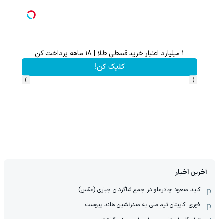
۱ میلیارد اعتبار خرید قسطی طلا | ۱۸ ماهه پرداخت کن
کلیک کن!
›
‹
آخرین اخبار
کلید صعود چادرملو در جمع شاگردان جباری (عکس)
فوری: کاپیتان تیم ملی به صدرنشین هلند پیوست