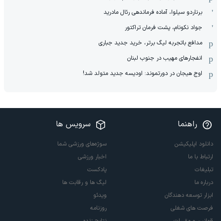
برناردو سیلوا، آماده فرماندهی رئال مادرید
جواد نکونام، پشت فرمان تراکتور
مدافع باتجربه لیگ برتر، خرید جدید جباری
انفجارهای مهیب در جنوب لبنان
اوج هیجان در دورتموند: اودیسه جدید متولد شد!
راهنما
سرویس ها
دانلود اپلیکیشن
سوژه‌های ورزشی شما
ارتباط با ما
اخبار ورزشی
تبلیغات
پادکست
درباره ما
لیگ ها و رقابت ها
ابزار توسعه دهندگان
ویدئو
فرصت های شغلی
روزنامه
قوانین و مقررات
نتایج زنده