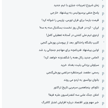
زمان شروع تمرینات جباری با تیم جدید
پاسخ منفی پرسپولیس به پیشنهاد خارجی
قیمت بارسا برای فران تورس، پاریس را شوکه کرد!
ایران - کره در فینال روز نخست بسکتبال سه به سه!
اردوی تیم ملی کشتی در آستانه تعطیلی کامل!
کلیپ باشگاه پاختاکور بعد از پیوستن پورعلی گنجی
اولین پیشنهاد فنرباغچه برای مهاجم جنجالی رد شد
الماس جدید رئال همه را شگفت‌زده خواهد کرد!
سیاوش یزدانی بلیت بغداد خرید
رسمی: مقصد غیرمنتظره مرتضی پورعلی‌گنجی
بانوان بوکسور به اردو می روند
نکونام، پنجاهمین سرمربی تاریخ تراکتور
اعلان جنگ علنی سه کنفدراسیون علیه فیفا!
خبر مهم وزیر اقتصاد درباره افزایش اعتبار کالابرگ