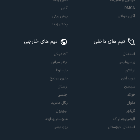
DMCA
آنتن
آگهی دولتی
پیش بینی
پخش زنده
تیم های داخلی
تیم های خارجی
استقلال
آث میلان
پرسپولیس
اینتر میلان
تراکتور
بارسلونا
ذوب آهن
بایرن مونیخ
سپاهان
آرسنال
فولاد
چلسی
ملوان
رئال مادرید
گل‌گهر
لیورپول
آلومینیوم اراک
منچستریونایتد
استقلال خوزستان
یوونتوس