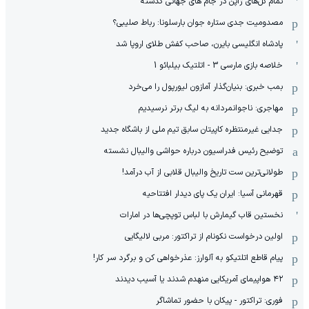
تمام گل‌های ژاپن در جام های جهانی گذشته
مصدومیت جدی ستاره جوان بارسلونا: رباط صلیبی؟
پادشاه انگلیسی بایرن، صاحب کفش طلای اروپا شد
خلاصه بازی مارسی 3 - اتلتیک بیلبائو 1
بمب خبری: بنیان‌گذار آمازون لیورپول را می‌خرد
مهاجری: ناجوانمردانه به لیگ برتر نرسیدیم
جدایی غیرمنتظره کاپیتان سابق تیم ملی از باشگاه جدید
توضیح رئیس فدراسیون درباره حواشی والیبال نشسته
طولانی‌ترین ست تاریخ والیبال قلابی از آب درآمد!
قهرمانی آسیا: ایران یک پای دیدار افتتاحیه
نخستین قاب گیمارش با لباس توپچی‌ها در امارات
اولین درخواست نکونام از تراکتور: مربی لالیگایی
پیام قاطع اتلتیکو به آلوارز: عذرخواهی کن و برگرد سر کار!
۴۲ هواپیمای آمریکایی منهدم شدند یا آسیب دیدند
فوری: تراکتور - پیکان با حضور تماشاگر