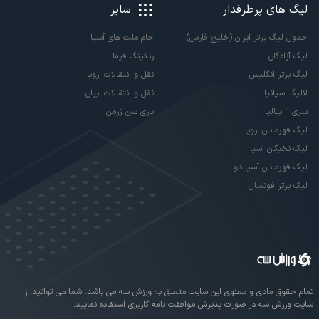
لیگ های پرطرفدار
سایر
جدول لیگ برتر ایران (خلیج فارس)
جام ملت های آسیا
لیگ آزادگان
رنکینگ فیفا
لیگ برتر انگلیس
نقل و انتقالات اروپا
لالیگا اسپانیا
نقل و انتقالات ایران
سری آ ایتالیا
پاری سن ژرمن
لیگ قهرمانان اروپا
لیگ نخبگان آسیا
لیگ قهرمانان آسیا دو
لیگ برتر فوتسال
تمام حقوق مادی و معنوی این سایت متعلق به ورزش سه می باشد. شما می توانید از
سایت ورزش سه در صورت پذیرش موافقت نامه کاربری استفاده نمایید.