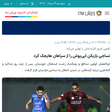
دوشنبه ۱۹ مرداد
-
16:21
جستجو
ورود
اپلیکیشن اندروید ورزش سه
کد:
2393712
17 تیر 1405 ساعت 14:36
31.5K
بازدید
کوهی امروز قراردادش را نهایی می‌کند
نساجی بازیکن آبی‌پوش را از سپاهان هایجک کرد
ابوالفضل کوهی، مدافع و وینگ‌بک راست استقلال خوزستان، پس از چند روز مذاکره و
گمانه‌زنی درباره آینده‌اش، در مسیر انتقال به نساجی مازندران قرار گرفت.