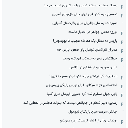
بغداد حمله به حشد شعبی را به شورای امنیت می‌برد
تصمیم مهم کادر فنی ایران برای بازی‌های آسیایی
تمرینات تیم ملی والیبال برای رقابت‌های آسیایی
نوری: معدن جواهر در اختیار ماست
پاریس به دنبال یک معامله عجیب با یوونتوس!
مدیران نام‌آشنای فوتبال پای صعود پارس جم
جوانگرایی فجر به نیمکت این تیم رسید
اولین سوپرسیو تراشتگن در آژاکس
محتویات کوله‌پشتی جواد نکونام در سفر به تبریز!
اختصاصی فوت مرکاتو: فران تورس بازیکن پی‌اس‌جی
ژاپن جوان تسلیم شد: کره جنوبی قهرمان شرق آسیا
رسایی: دبیر شعام در جایگاهی نیست که بتواند مجلس را تعطیل کند
چالش سرعت میان بازیکنان لیورپول
رونمایی رئال از ارتش ترسناک ژوزه مورینیو