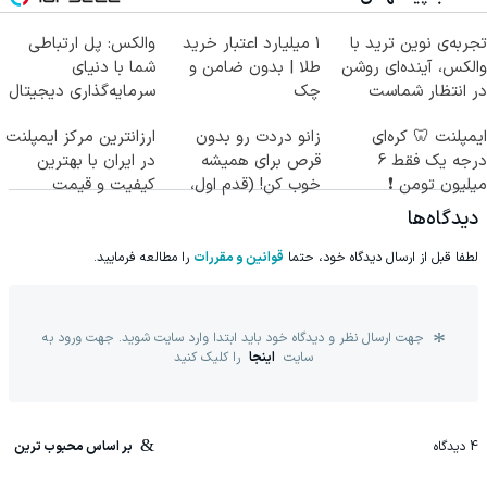
تجربه‌ی نوین ترید با
۱ میلیارد اعتبار خرید
والکس: پل ارتباطی
والکس، آینده‌ای روشن
طلا | بدون ضامن و
شما با دنیای
در انتظار شماست
چک
سرمایه‌گذاری دیجیتال
ایمپلنت 🦷 کره‌ای
زانو دردت رو بدون
ارزانترین مرکز ایمپلنت
درجه یک فقط 6
قرص برای همیشه
در ایران با بهترین
میلیون تومن ❗
خوب کن! (قدم اول،
کیفیت و قیمت
پرسش‌نامه)
دیدگاه‌ها
لطفا قبل از ارسال دیدگاه خود، حتما
قوانین و مقررات
را مطالعه فرمایید.
جهت ارسال نظر و دیدگاه خود باید ابتدا وارد سایت شوید. جهت ورود به
سایت
اینجا
را کلیک کنید
4
دیدگاه
بر اساس محبوب ترین