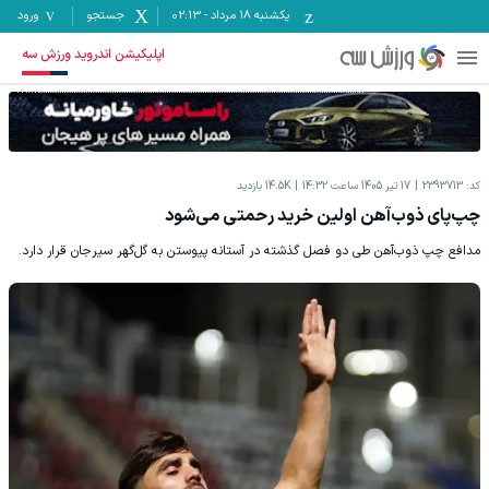
یکشنبه ۱۸ مرداد
-
02:13
جستجو
ورود
اپلیکیشن اندروید ورزش سه
کد:
2393713
17 تیر 1405 ساعت 14:32
14.5K
بازدید
چپ‌پای ذوب‌آهن اولین خرید رحمتی می‌شود
مدافع چپ ذوب‌آهن طی دو فصل گذشته در آستانه پیوستن به گل‌گهر سیرجان قرار دارد.