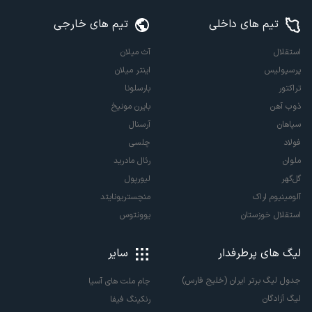
تیم های داخلی
تیم های خارجی
استقلال
آث میلان
پرسپولیس
اینتر میلان
تراکتور
بارسلونا
ذوب آهن
بایرن مونیخ
سپاهان
آرسنال
فولاد
چلسی
ملوان
رئال مادرید
گل‌گهر
لیورپول
آلومینیوم اراک
منچستریونایتد
استقلال خوزستان
یوونتوس
لیگ های پرطرفدار
سایر
جدول لیگ برتر ایران (خلیج فارس)
جام ملت های آسیا
لیگ آزادگان
رنکینگ فیفا