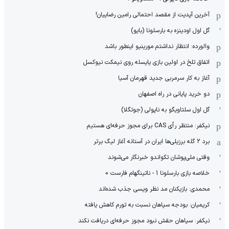
آخرین آپدیت از مقصد احتمالی رامین رضاییان!
گل اول اودینزه به بارسلونا (بایو)
والورده: انتظار نداشتم مورینیو اینطور باشد
اتفاق تلخ در اولین بازی یایسله روی نیمکت نیوکسل
آغاز به کار سرمربی جدید قهرمان آسیا
دو خرید پایانی در راه اصفهان
گل اول سلتاویگو به ناپولی (جوتگلا)
نیکفر: منتظر رأی CAS برای مجوز حرفه‌ای هستیم
برد ۲ گله برزیلی‌ها ایران در آستانه آغاز لیگ برتر
وقتی ملی‌پوشان تکواندو خبرنگار می‌شوند
خلاصه بازی بارسلونا 1 - ناتینگهام فارست 0
محمدی: بازیکنان مد نظر ویسی جذب شده‌اند
کریمیان: بودجه سپاهان نسبت به تورم کاهش یافته
نیکفر: سپاهان حقش نبود مجوز حرفه‌ای دریافت نکند