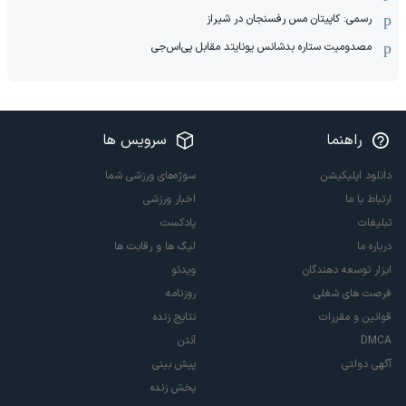
رسمی: کاپیتان مس رفسنجان در شیراز
مصدومیت ستاره بدشانس یونایتد مقابل پی‌اس‌جی
راهنما
سرویس ها
دانلود اپلیکیشن
سوژه‌های ورزشی شما
ارتباط با ما
اخبار ورزشی
تبلیغات
پادکست
درباره ما
لیگ ها و رقابت ها
ابزار توسعه دهندگان
ویدئو
فرصت های شغلی
روزنامه
قوانین و مقررات
نتایج زنده
DMCA
آنتن
آگهی دولتی
پیش بینی
پخش زنده