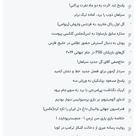
پاسخ تند اکرت به دو ماه نفرت پراکنی!
سپاهان ذوب را برد، آماده لیگ برتر
گل اول رئال مادرید به فرنتس واروش (ریواس)
ستاره سابق بارسلونا به لس‌آنجلس گلکسی پیوست
یونان به دنبال گسترش حضور نظامی در خلیج فارس
گل‌های بازیکنان PSG در جام جهانی 2026
حاج‌صفی آقای گل جدید سپاهان!
سردار آزمون برای فصل جدید خط و نشان کشید
پاسخ مسعود پزشکیان به ورزش سه
کریک نگذاشت پی‌اس‌جی با برد به سوپرجام برود
ادعای آلومینیوم: بر بازی پرسپولیس سوار بودیم
فدراسیون جهانی والیبال داغ دل ایران را تازه کرد(عکس)
خلاصه بازی پاری سن ژرمن 1 - منچستریونایتد 1
روایت رسانه عبری از دخالت آشکار ترامپ در کوبا