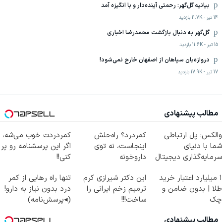
بیانیه گل‌گهر: رحمتی آینده‌دار و با انگیزه آمد
14 تیر
-
11.7K
بازدید
گل‌گهر به دنبال بازگشت محمدرضا اخباری
15 تیر
-
11.6K
بازدید
دروازه‌بان سپاهان از اصفهان خارج نمی‌شود!
17 تیر
-
17.9K
بازدید
مطالب پیشنهادی
والکس: پل ارتباطی
کمردرد؟ راه‌حلش
کمردردت خوب می‌شه،
شما با دنیای
اینجاست، نه توی
اگر این پرسشنامه رو پر
سرمایه‌گذاری دیجیتال
داروخونه
کنی!!
۱ میلیارد اعتبار خرید
این دکتر شیرازی کرم
تنها راه رهایی از کمر
طلا | بدون ضامن و
ترمیم زخم ایرانی را
درد بدون نیاز به دارو!
چک
ساخت!!!
(◂پرسش‌نامه)
مطالب پیشنهادی