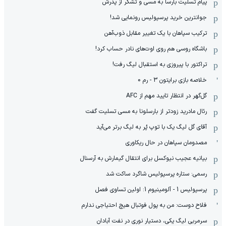
پیام تسلیت بارسا به مسی و تشکر از پدرش
جوانترین خرید پرسپولیس رونمایی شد!
ترکیب سپاهان با یک تغییر مقابل ذوب‌آهن
باشگاه روسی هم روی اوت‌های نادر حساب کرد!
تراکتور با پیروزی به استقبال لیگ رفت!
خلاصه بازی برایتون 3 - رم 0
گل‌گهر در انتظار تایید مهم از ‌AFC
رئال مادرید زودتر از بارسلونا به مسی تسلیت گفت
آقای گل لیگ یک با توپ پُر به لیگ برتر می‌آید
مصدومان سپاهان در حال ریکاوری
بیانیه عجیب نیوکسل برای انتقال گیمارش به آرسنال
رسمی: ستاره پرسپولیس شاگرد ساکت شد
پرسپولیس 1 - آلومینیوم 1: اولین تساوی فصل
فلاح دوست: من به پول فوتبال هیچ احتیاجی ندارم
سرمربی لیگ یکی، دستیار نوری در نفت آبادان