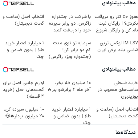
مطالب پیشنهادی
هنوز 50 تتر رو دریافت
با شرکت در جشنواره
انتخاب اصل (ساعت و
نکردی؟ | رایگان ثبت
زاگرس، دو برابر سپرده
گجت دیجیتال)
نام کن و رایگان شروع
خود را دریافت کنید
کن!
IM LS7 لوکس ترین
سرمایه‌اتو توی مدت
۱ میلیارد اعتبار خرید
شاسی بلند برقی ایران
کم دو برابر کن!
طلا | بدون ضامن و
(جشنواره ویژه زاگرس)
چک
🔥
مطالب پیشنهادی
خرید قسطی
10 میلیون طلا بخر،
لوازم جانبی اصل برای
ساعت‌های محبوب در
آخر ماه 2 برابرشو ببر🔥
گجت‌های اصل (خرید
پوزیترون
۴ قسطه)
انتخاب اصل (ساعت و
۱ میلیارد اعتبار خرید
10 میلیون سپرده کن،
گجت دیجیتال)
طلا | بدون ضامن و
20 میلیون بردار🔥😍
چک
دیدگاه‌ها