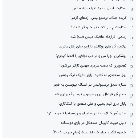
استارت فصل جدید تنها نماینده البرز
گزینه جذاب پرسپولیس: اژدهای قرمز!
ستاره تیم ملی تکواندو خبرنگار شدند!
رسمی: قرارداد هافبک میلان فسخ شد
برترین گل های رونالدو نازاریو برای رئال مادرید
پزشکیان: چرا من و ترامپ توافق را امضا کردیم؟
تصاویری که باعث سردرد مهدی تارتار می‌شود!
پول سعودی ته کشید، پایان تاریک لیگ روشن!
ستاره سابق پرسپولیس در آستانه پیوستن به فجر
خانم گل فوتبال ایران سرمربی تیم لیگ برتری شد
پایان بازی تیم یحیی و علی منصور با کتک‌کاری!
سنای آمریکا لایحه تحریم ایران و روسیه را تصویب کرد
دلیل غیبت کاپیتان استقلال در بازی دوستانه
خاطره انگیز، ایران 5 - ایتالیا 5 (جام جهانی 2008)