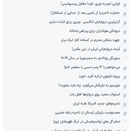
اولین تجربه نوری، فردا مقابل پرسپولیس!
حمایت تاجرنیا از رامین بعد از جدایی از استقلال!
گران‌ترین دروازه‌بان انگلیس: چیزی برای اثبات ندارم
دیوانگی هواداران برای پیراهن شالکه
چهره بشاش محرم در آستانه آغاز لیگ برتر
آینده دروازه‌بانی ایران در این عکس!
سوپرگل رونالدو به سمپدوریا در سال 2019
می‌خواهم با 4 بمب مسی را منفجر کنم!
پروژه تایفون ترکیه کلید خورد
مورینیو به بازیکنان می‌گوید چه باید بخورند!
استوک سعید روی دروازه‌ها قفل شد
تحریم‌های جدید آمریکا علیه ایران
مصدومیت بازیکن آرسنال از ناحیه رباط صلیبی
تمام گل های لواندوفسکی در لیگ قهرمانان اروپا
مربی مطرح اسپانیایی در آستانه دستیاری سهراب