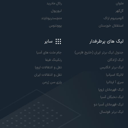
ملوان
رئال مادرید
گل‌گهر
لیورپول
آلومینیوم اراک
منچستریونایتد
استقلال خوزستان
یوونتوس
لیگ های پرطرفدار
سایر
جدول لیگ برتر ایران (خلیج فارس)
جام ملت های آسیا
لیگ آزادگان
رنکینگ فیفا
لیگ برتر انگلیس
نقل و انتقالات اروپا
لالیگا اسپانیا
نقل و انتقالات ایران
سری آ ایتالیا
پاری سن ژرمن
لیگ قهرمانان اروپا
لیگ نخبگان آسیا
لیگ قهرمانان آسیا دو
لیگ برتر فوتسال