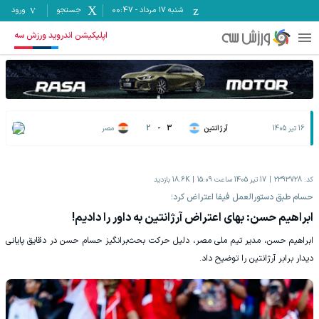
شنبه ۱۷ مرداد
-
00:47
جستجو
ورود
اپلیکیشن اندروید ورزش سه
16 تیر 1405
آرژانتین
3
-
2
مصر
کد:
2393728
17 تیر 1405 ساعت 15:09
18.6K
بازدید
حسام طبق دستورالعمل فیفا اعتراض کرد؛
ابراهیم حسن: بهای اعتراض آرژانتین به داور را دادیم!
ابراهیم حسن، مدیر تیم ملی مصر، دلیل حرکت بحث‌برانگیز حسام حسن در دقایق پایانی
دیدار برابر آرژانتین را توضیح داد.