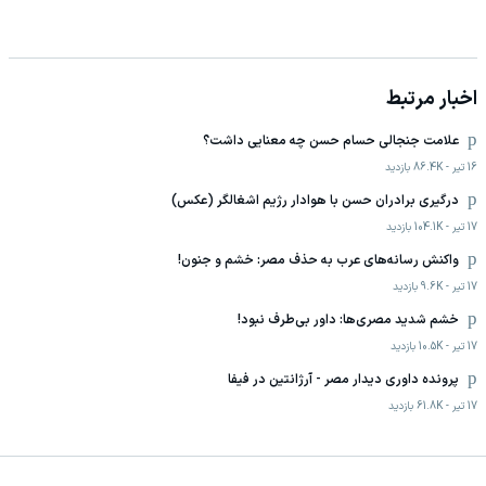
اخبار مرتبط
علامت جنجالی حسام حسن چه معنایی داشت؟
16 تیر
-
86.4K
بازدید
درگیری برادران حسن با هوادار رژیم اشغالگر (عکس)
17 تیر
-
104.1K
بازدید
واکنش رسانه‌های عرب به حذف مصر: خشم و جنون!
17 تیر
-
9.6K
بازدید
خشم شدید مصری‌ها: داور بی‌طرف نبود!
17 تیر
-
10.5K
بازدید
پرونده داوری دیدار مصر - آرژانتین در فیفا
17 تیر
-
61.8K
بازدید