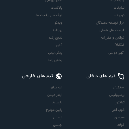
ارتباط با ما
اخبار ورزشی
تبلیغات
پادکست
درباره ما
لیگ ها و رقابت ها
ابزار توسعه دهندگان
ویدئو
فرصت های شغلی
روزنامه
قوانین و مقررات
نتایج زنده
DMCA
آنتن
آگهی دولتی
پیش بینی
پخش زنده
تیم های داخلی
تیم های خارجی
استقلال
آث میلان
پرسپولیس
اینتر میلان
تراکتور
بارسلونا
ذوب آهن
بایرن مونیخ
سپاهان
آرسنال
فولاد
چلسی