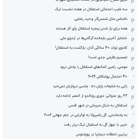
سه غایب احتمالی استقلال در هفته نخست لیگ
ناشناس مثل شمس‌آذرِ وحید رضایی
همه برای باز شدن پنجره استقلال پای کار هستند
خشایار آخرین بازمانده گرگانی‌ها در اردوی ملی
کادوی تولد 40 سالگی آدان: بازگشت به استقلال!
تصمیم طارمی جدی است!
مومنی: رامین کمک‌های استقلال را یادش نرود
40 احتمال پوشکاش 2026
ژابی به شایعات پایان داد: چلسی دروازبان نمی‌خرد
۳۲ روز متوالی: دوری رونالدو از النصر ادامه دارد
استقلال به دنبال میزبانی در شهر قدس
به یادماندنی، گل زامبروتا به اوکراین در جام جهانی 2006
خیبر با چهار گل به استقبال لیگ برتر رفت
برترین لحظات دیماریا در یوونتوس