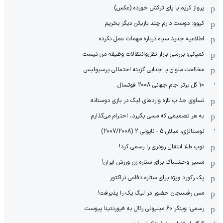
پرواز کریم با پای ترکش خورده (عکس)
کیوو: دوست دارم چند بازیکن دیگر بخریم
اطلاعیه جدید سپاه درباره مهمات عمل نکرده
کمپانی: بررسی بازار نقل‌وانتقالات وظیفه من نیست
مخالفت ملوان با جدایی گزینه احتمالی پرسپولیس
10 گل برتر جام جهانی 2008 فوتسال
تساوی جذاب تازه واردهای لیگ در بازی دوستانه
به هر تصمیمی که مسی بگیرد، احترام می‌گذارم
نوستالژی، میلان 5 - ناپولی 2 (2007/2008)
توپ طلا انتقال رودری را رسمی کرد!
مسیر وحشتناک برای ستاره زن ورزش ایران!
یک رکورد ویژه برای ستاره دفاعی تراکتور
مس رفسنجان حضور در لیگ یک را پذیرفت!
رسمی: وینگر 60 میلیونی رئال به فیورنتینا پیوست