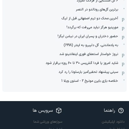
6 گل استثنایی از فرانک لمپارد
برترین گل‌های رونالدو در النصر
آخرین محک دو تیم اصفهانی قبل از لیگ
مورینیو هرگز نباید می‌رفت که برگردد!
حضور دختران و پسران ایران در نیشن لیگز!
به یادماندنی، گل دلپیرو به اینتر (1998)
نروژ خواستار استعفای فوری اینفانتینو شد
شاید امروز یا فردا آتش‌بس ۳۰ تا ۶۰ روزه برقرار شود
سیتی پیشنهاد تحقیرآمیز بارسلونا را رد کرد
خلاصه بازی بایرن مونیخ 2 - استون ویلا 1
راهنما
سرویس ها
دانلود اپلیکیشن
سوژه‌های ورزشی شما