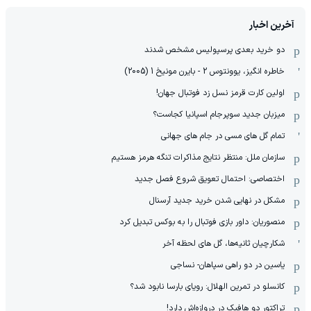
آخرین اخبار
دو خرید بعدی پرسپولیس مشخص شدند
خاطره انگیز، یوونتوس 2 - بایرن مونیخ 1 (2005)
اولین کارت قرمز نسل زد فوتبال جهان!
میزبان جدید سوپرجام اسپانیا کجاست؟
تمام گل های مسی در جام های جهانی
سازمان ملل: منتظر نتایج مذاکرات تنگه هرمز هستیم
اختصاصی: احتمال تعویق شروع فصل جدید
مشکل در نهایی شدن خرید جدید آرسنال
منصوریان: داور بازی فوتبال را به بوکس تبدیل کرد
شکارچیان ثانیه‌ها، گل های لحظه آخر
یاسین در دو راهی سپاهان- نساجی
کانسلو در تمرین الهلال: رویای بارسا نابود شد؟
تراکتور دو هافبک در دروازه‌اش دارد!