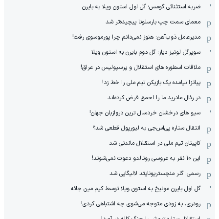
ضربه استثنائی گومس؛ گل اول استون ویلا به بایرن
معمای سمت چپ بارسلونا پیچیده‌تر شد
مدیرعامل ذوب‌آهن: هنوز نمی‌دانم چرا پورموسوی رفت!
سوپرگل لوئیز دیاز؛ گل دوم بایرن به استون ویلا
ملاقات اسطوره های استقلال و پرسپولیس در عراق!
پیاتزا نیامده یک بازیکن تیم ملی را خط زد!
در رئال مادرید ما را احمق فرض کرده‌اند
سیو های درخشان خردسال ترین دروازبان جهان!
انتقال ستاره پی‌اس‌جی به لیورپول قطعی شد؟
کاپیتان تیم ملی در استقلال ماندنی شد
این 10 نفر به عروسی رونالدو دعوت نمی‌شوند!
رسمی: گلر منچستریونایتد لالیگایی شد
گل اول بایرن مونیخ به استون ویلا توسط کیم مین جائه
رودری، به زودی متوجه می‌شوی چه اشتباهی کردی!