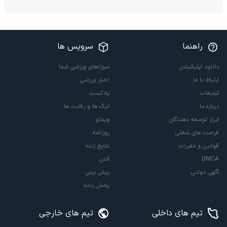
راهنما
سرویس ها
دانلود اپلیکیشن
سوژه‌های ورزشی شما
ارتباط با ما
اخبار ورزشی
تبلیغات
پادکست
درباره ما
لیگ ها و رقابت ها
ابزار توسعه دهندگان
ویدئو
فرصت های شغلی
روزنامه
قوانین و مقررات
نتایج زنده
DMCA
آنتن
آگهی دولتی
پیش بینی
پخش زنده
تیم های داخلی
تیم های خارجی