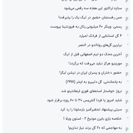
ستاره تراکتور این هفته سه رقمی می‌شود
مس رفسنجان حضور در لیگ یک را پذیرفت!
رسمی: وینگر 60 میلیونی رئال به فیورنتینا پیوست
6 گل استثنایی از فرانک لمپارد
برترین گل‌های رونالدو در النصر
آخرین محک دو تیم اصفهانی قبل از لیگ
مورینیو هرگز نباید می‌رفت که برگردد!
حضور دختران و پسران ایران در نیشن لیگز!
به یادماندنی، گل دلپیرو به اینتر (1998)
نروژ خواستار استعفای فوری اینفانتینو شد
شاید امروز یا فردا آتش‌بس ۳۰ تا ۶۰ روزه برقرار شود
سیتی پیشنهاد تحقیرآمیز بارسلونا را رد کرد
خلاصه بازی بایرن مونیخ 2 - استون ویلا 1
به مهاجمی که 20 گل بزند نیاز نداریم!