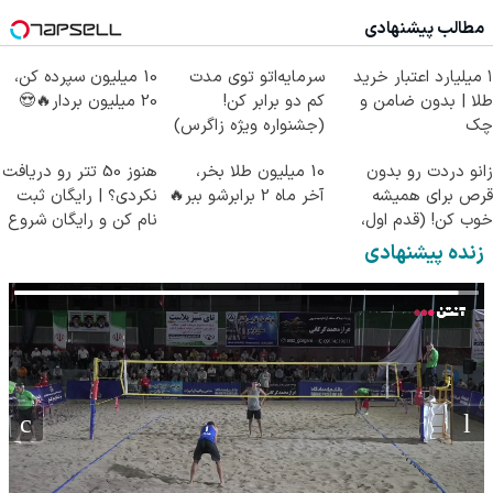
مطالب پیشنهادی
۱ میلیارد اعتبار خرید
سرمایه‌اتو توی مدت
10 میلیون سپرده کن،
طلا | بدون ضامن و
کم دو برابر کن!
20 میلیون بردار🔥😍
چک
(جشنواره ویژه زاگرس)
🔥
زانو دردت رو بدون
10 میلیون طلا بخر،
هنوز 50 تتر رو دریافت
قرص برای همیشه
آخر ماه 2 برابرشو ببر🔥
نکردی؟ | رایگان ثبت
خوب کن! (قدم اول،
نام کن و رایگان شروع
پرسش‌نامه)
کن!
زنده پیشنهادی