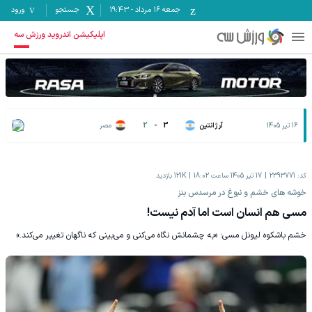
جمعه ۱۶ مرداد
-
19:43
جستجو
ورود
اپلیکیشن اندروید ورزش سه
16 تیر 1405
آرژانتین
3
-
2
مصر
کد:
2393771
17 تیر 1405 ساعت 18:02
121K
بازدید
خوشه های خشم و نبوغ در مرسدس بنز
مسی هم انسان است اما آدم نیست!
خشم باشکوه لیونل مسی؛ «به چشمانش نگاه می‌کنی و می‌بینی که ناگهان تغییر می‌کند.»