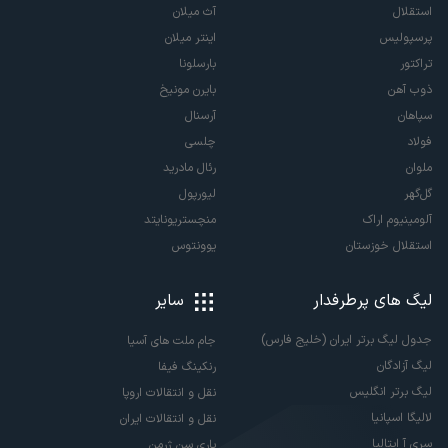
استقلال
آث میلان
پرسپولیس
اینتر میلان
تراکتور
بارسلونا
ذوب آهن
بایرن مونیخ
سپاهان
آرسنال
فولاد
چلسی
ملوان
رئال مادرید
گل‌گهر
لیورپول
آلومینیوم اراک
منچستریونایتد
استقلال خوزستان
یوونتوس
لیگ های پرطرفدار
سایر
جدول لیگ برتر ایران (خلیج فارس)
جام ملت های آسیا
لیگ آزادگان
رنکینگ فیفا
لیگ برتر انگلیس
نقل و انتقالات اروپا
لالیگا اسپانیا
نقل و انتقالات ایران
سری آ ایتالیا
پاری سن ژرمن