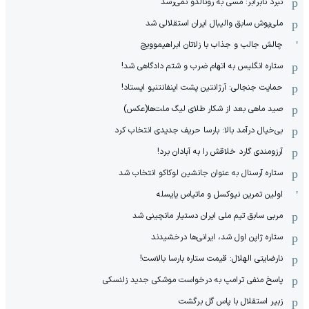
نبرد نابرابر: مسی به رونالدو نمی‌رسد
ملی‌پوش سابق والیبال ایران استقلالی شد
چالش جالب و جذاب با زلاتان ابراهیموویچ
ستاره انگلیس به اتهام ضرب و شتم دادگاهی شد!
حمایت جنجالی: آرژانتین پشت اینفانتنیو ایستاد!
صید ماهی بعد از شکار طلای لیگ ملت‌ها(عکس)
بی‌خیال درآمد بالا: بارسا حریف جدیدی انتخاب کرد
آرزومندی گارد خلاقش را به آبادان برد!
ستاره آرسنال به عنوان جانشین لوکاکو انتخاب شد
اولین تمرین نیوکسل و ماتیاس یایسله
مربی سابق تیم ملی ایران دستیار مانچینی شد
ستاره ژاپن اول شد، ایرانی‌ها درخشیدند
نارضایتی الهلال: قیمت ستاره بارسا بالاست!
پاسخ منفی ترامپ به درخواست موشکی جدید زلنسکی
زبیر استقلال با پاس گل برگشت