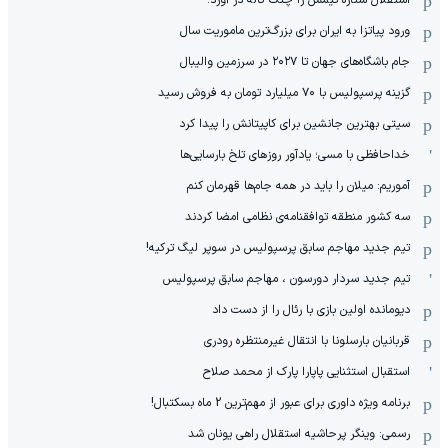
استقلال ستاره تیمش را چنگ کاله در آورد!
ورود پیاتزا به ایران برای بزرگ‌ترین ماموریت سال
جام باشگاه‌های جهان تا ۲۰۲۷ در سرزمین والیبال
گزینه پرسپولیس با ۷۰ میلیارد تومان به فروش رسید
سیتی بهترین جانشین برای کاپیتانش را پیدا کرد
خداحافظی با مسی؛ یادآور روزهای تلخ بارسایی‌ها
آموریم: میلان را باید در همه جام‌ها قهرمان کنم
سه کشور منطقه توافقنامه‌ی نظامی امضا کردند
تیم جدید مهاجم سابق پرسپولیس در سوپر لیگ ترکیه!
تیم جدید سردار دورسون ، مهاجم سابق پرسپولیس
دیومانده اولین بازی با رئال را از دست داد
قربانیان بارسلونا با انتقال غیرمنتظره رودری
استقبال استثنایی پاپارا پارک از محمد صلاح
برنامه ویژه داوری برای عبور از مهم‌ترین 2 ماه بسکتبال!
رسمی: وینگر پرحاشیه استقلال راهی یونان شد