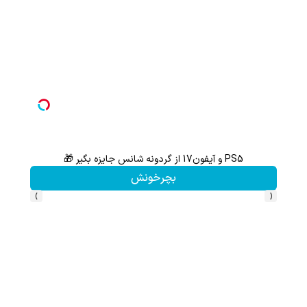
PS5 و آیفون17 از گردونه شانس جایزه بگیر 🎁
بچرخونش
›
‹