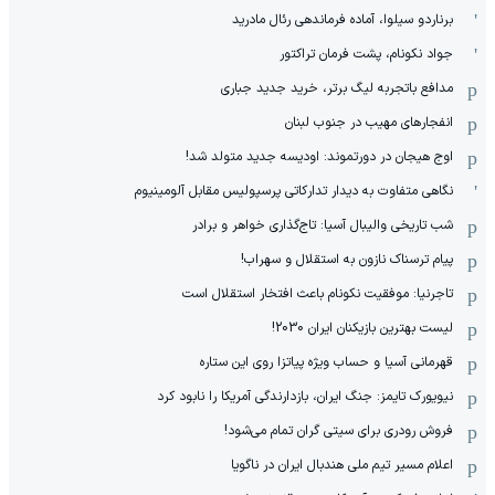
برناردو سیلوا، آماده فرماندهی رئال مادرید
جواد نکونام، پشت فرمان تراکتور
مدافع باتجربه لیگ برتر، خرید جدید جباری
انفجارهای مهیب در جنوب لبنان
اوج هیجان در دورتموند: اودیسه جدید متولد شد!
نگاهی متفاوت به دیدار تدارکاتی پرسپولیس مقابل آلومینیوم
شب تاریخی والیبال آسیا: تاج‌گذاری خواهر و برادر
پیام ترسناک نازون به استقلال و سهراب!
تاجرنیا: موفقیت نکونام باعث افتخار استقلال است
لیست بهترین بازیکنان ایران 2030!
قهرمانی آسیا و حساب ویژه پیاتزا روی این ستاره
نیویورک تایمز: جنگ ایران، بازدارندگی آمریکا را نابود کرد
فروش رودری برای سیتی گران تمام می‌شود!
اعلام مسیر تیم ملی هندبال ایران در ناگویا