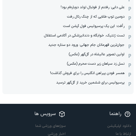
علی دایی: رفتنم از فوتبال تولد دوباره‌ام بود!
دومین توپ طلایی که از چنگ رئال رفت
رأفت: این یک پرسپولیس فول آپشن است
تست ژنتیک، خوابگاه و دندانپزشکی در آکادمی استقلال
جوان‌ترین قهرمانان جام جهانی: ورود دو ستاره جدید
اولین تصویر عالیشاه در گل‌گهر (عکس)
نسل زد سپاهان زیر دست محرم (عکس)
همسر فودن پیراهن انگلیس را برای فروش گذاشت!
پرسپولیس برای ششمین خرید از گل‌گهر ترسید
راهنما
سرویس ها
دانلود اپلیکیشن
سوژه‌های ورزشی شما
ارتباط با ما
اخبار ورزشی