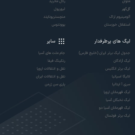
ملوان
رئال مادرید
گل‌گهر
لیورپول
آلومینیوم اراک
منچستریونایتد
استقلال خوزستان
یوونتوس
لیگ های پرطرفدار
سایر
جدول لیگ برتر ایران (خلیج فارس)
جام ملت های آسیا
لیگ آزادگان
رنکینگ فیفا
لیگ برتر انگلیس
نقل و انتقالات اروپا
لالیگا اسپانیا
نقل و انتقالات ایران
سری آ ایتالیا
پاری سن ژرمن
لیگ قهرمانان اروپا
لیگ نخبگان آسیا
لیگ قهرمانان آسیا دو
لیگ برتر فوتسال