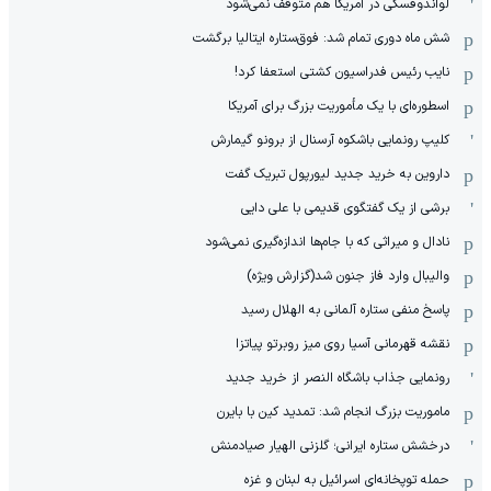
لواندوفسکی در آمریکا هم متوقف نمی‌شود
شش ماه دوری تمام شد: فوق‌ستاره ایتالیا برگشت
نایب رئیس فدراسیون کشتی استعفا کرد!
اسطوره‌ای با یک مأموریت بزرگ برای آمریکا
کلیپ رونمایی باشکوه آرسنال از برونو گیمارش
داروین به خرید جدید لیورپول تبریک گفت
برشی از یک گفتگوی قدیمی با علی دایی
نادال و میراثی که با جام‌ها اندازه‌گیری نمی‌شود
والیبال وارد فاز جنون شد(گزارش ویژه)
پاسخ منفی ستاره آلمانی به الهلال رسید
نقشه قهرمانی آسیا روی میز روبرتو پیاتزا
رونمایی جذاب باشگاه النصر از خرید جدید
ماموریت بزرگ انجام شد: تمدید کین با بایرن
درخشش ستاره ایرانی؛ گلزنی الهیار صیادمنش
حمله توپخانه‌ای اسرائیل به لبنان و غزه