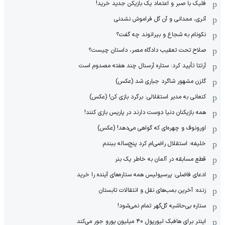
فلیک با صبر و اعتماد یک بازیکن جدید خرید!
آنری، ممدانی و آن گل فراموش نشدنی
نکونام به شجاع و بیرانوند چه گفت؟
صلاح تحت تعقیب دادگاه مصر، داستان چیست؟
آرتتا تأیید کرد: ستاره آرسنال چند هفته مصدوم است
گلزن مشهور شاگرد جباری شد (عکس)
کنعانی به مدیر استقلالی: برگرد بازی کن! (عکس)
همه بازیکنان دنیا دوست دارند در پاریس بازی کنند!
اورونوف و چهره‌ای که گواهی می‌دهد! (عکس)
خلیفه: استقلال راضی‌ام کرد پنج‌ساله ببندم
قطع مسابقه در آلمان به خاطر یک بنر
ادعای فاضلی: پرسپولیس همه ستاره‌های آینده را خرید
زنده: آخرین بمب‌های نقل و انتقالات تابستان
ستاره بی‌حاشیه گل‌گهر تمام نمی‌شود!
اینتر برای هافبک لیورپول ۴۰ میلیون یورو جور می‌کند