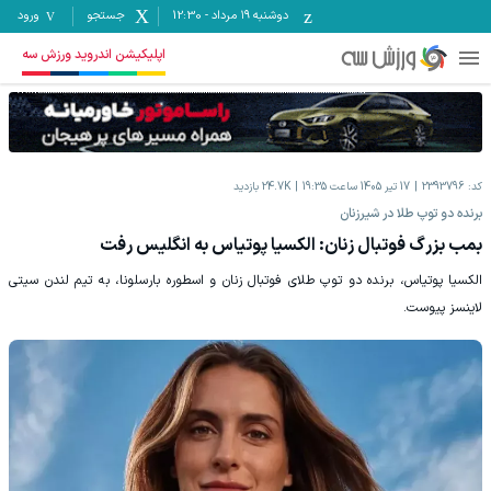
دوشنبه ۱۹ مرداد
-
12:30
جستجو
ورود
اپلیکیشن اندروید ورزش سه
کد:
2393796
17 تیر 1405 ساعت 19:35
24.7K
بازدید
برنده دو توپ طلا در شیرزنان
بمب بزرگ فوتبال زنان: الکسیا پوتیاس به انگلیس رفت
الکسیا پوتیاس، برنده دو توپ طلای فوتبال زنان و اسطوره بارسلونا، به تیم لندن سیتی
لاینسز پیوست.