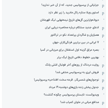
جزئیاتی از پرسپولیسِ جدید، که از آن ‌خبر ندارید!
استون ویلا ستاره رئال مادرید را زیر نظر دارد
دیوانه‌وارترین گل‌های تاریخ نیمه‌نهایی لیگ قهرمانان
ادعای جدید سنتکام درباره محاصره دریایی ایران
همبازیان و شاگردان پرتعداد نکو در تراکتور
7 ایرانی در بین برترین فرنگی‌کاران جهان
بصره عراق گزینه اول استقلال برای میزبانی در آسیا
بهترین خطوط دفاعی تاریخ لیگ برتر
روایت دردناک از روزهای آخر فوتبال اشلی یانگ
فروش ایری به پرسپولیس منتفی شد!
نوجوان‌های شمس‌آذر، قرعه سخت افتتاحیه پرسپولیس!
جدول پخش زنده بازی‌های دوشنبه 19 مرداد
ویدیوکست: تابستان پرسپولیس چگونه گذشت؟
مدافع میانی در ملوان کمیاب شد!