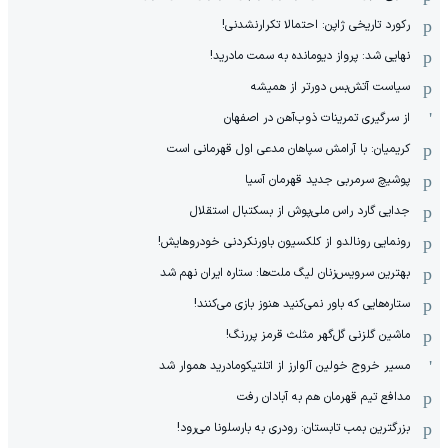
رکورد تاریخی ژاپن: احتمالا تکرارنشدنی!
نهایی شد: پرواز دیومانده به سمت مادرید!
سیاست آتش‌بس دورتر از همیشه
از سرگیری تمرینات ذوب‌آهن در اصفهان
کریمیان: با آرامش سپاهان مدعی اول قهرمانی است
پوشیچ سرمربی جدید قهرمان آسیا
جدایی گارد راس ملی‌پوش از بسکتبال استقلال
رونمایی رونالدو از کلکسیون باورنکردنی خودروهایش!
بهترین سرویس‌زنان لیگ ملت‌ها: ستاره ایران نهم شد
ستاره‌هایی که باور نمی‌کنید هنوز بازی می‌کنند!
ماشین گلزنی گل‌گهر مثلث قرمز پررنگ!
مسیر خروج خولین آلوارز از اتلتیکومادرید هموار شد
مدافع تیم قهرمان هم به آبادان رفت
بزرگترین بمب تابستان: رودری به بارسلونا می‌رود!