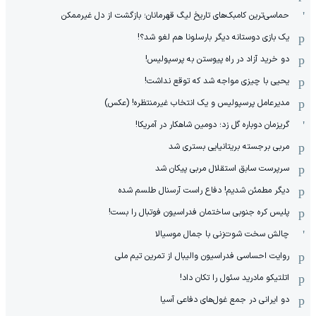
حماسی‌ترین کامبک‌های تاریخ لیگ قهرمانان؛ بازگشت از دل غیرممکن
یک بازی دوستانه دیگر بارسلونا هم لغو شد؟!
دو خرید آزاد در راه پیوستن به پرسپولیس!
یحیی با چیزی مواجه شد که توقع نداشت!
مدیرعامل پرسپولیس و یک انتخاب غیرمنتظره! (عکس)
گریزمان دوباره گل زد؛ دومین شاهکار در آمریکا!
مربی برجسته بریتانیایی بستری شد
سرپرست سابق استقلال مربی پیکان شد
دیگر مطمئن شدیم! دفاع راست آرسنال طلسم شده
پلیس کره ‌جنوبی ساختمان فدراسیون فوتبال را بست!
چالش سخت شوت‌زنی با جمال موسیالا
روایت احساسی فدراسیون والیبال از تمرین تیم ملی
اتلتیکو مادرید سئول را تکان داد!
دو ایرانی در جمع غول‌های دفاعی آسیا