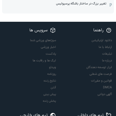
تغییر بزرگ در ساختار باشگاه پرسپولیس
راهنما
سرویس ها
دانلود اپلیکیشن
سوژه‌های ورزشی شما
ارتباط با ما
اخبار ورزشی
تبلیغات
پادکست
درباره ما
لیگ ها و رقابت ها
ابزار توسعه دهندگان
ویدئو
فرصت های شغلی
روزنامه
قوانین و مقررات
نتایج زنده
DMCA
آنتن
آگهی دولتی
پیش بینی
پخش زنده
تیم های داخلی
تیم های خارجی