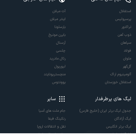
استقلال
آث میلان
پرسپولیس
اینتر میلان
تراکتور
بارسلونا
ذوب آهن
بایرن مونیخ
سپاهان
آرسنال
فولاد
چلسی
ملوان
رئال مادرید
گل‌گهر
لیورپول
آلومینیوم اراک
منچستریونایتد
استقلال خوزستان
یوونتوس
لیگ های پرطرفدار
سایر
جدول لیگ برتر ایران (خلیج فارس)
جام ملت های آسیا
لیگ آزادگان
رنکینگ فیفا
لیگ برتر انگلیس
نقل و انتقالات اروپا
لالیگا اسپانیا
نقل و انتقالات ایران