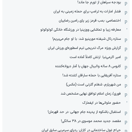
بودجه سپاهان از تورم جا ماند!
فشار امارات به ترامپ برای حمله زمینی به ایران
اختصاصی: بمب قرمز زیر پای رامین رضاییان
معارفه زیبا و تماشایی ووزینیا در ورزشگاه خانگی کولوکولو
ستاره رئال شیفته مورینیو شد: با او جام می‌بریم!
گزارش ویژه: مرگ تدریجی تیم اسطوره‌ای ورزش ایران
امیر اکرمی‌نیا: ارتش کاملاً آماده است
کابوس ۸ ساله والیبال جهان با آمار دیوانه‌کننده
ستاره آفریقایی با حمله سارقان کشته شد!
من شهریارم، شغلم گلزنی است (عکس)
فوری/ زمان اعلام توافق نهایی مشخص شد
حضور ملوانی‌ها در ایفمارک
استقبال باشکوه از پدیده جام جهانی: در حد قهرمان!
مقصد جدید محمد موسوی در ٣٨ سالگی!
حراج غول ساختمانی در کازان: ردپای سرمربی سابق ایران