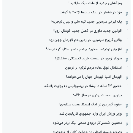
رمزگشایی جدید از علت مرگ مارادونا!
مزد درخشش در لیگ ملت‌ها ٢٠٢۶ را گرفت
یک ایرانی سرمربی جدید تیم ملی والیبال نیجریه!
قوانین جدید داوری در فصل جدید فوتبال اروپا!
وقتی گربیج سرمربی، در زمین هم قهرمان جهان بود
افزایش تردیدها: مادرید چشم انتظار ستاره گرانقیمت!
سردار آزمون در لیست خرید تابستانی استقلال!
استقبال فوق‌‌العاده مردم ترکیه از فرعون
قهرمان آسیا قهرمان جهان را می‌خواهد!
حضور 13 ساله عالیشاه در پرسپولیس به روایت باشگاه
برترین لحظات رودری در سال 2026
جنون گریزمان در لیگ آمریکا: عجب ستاره‌ای!
وزیر ورزش ایران وارد جمهوری آذربایجان شد
نجفیان: شمس‌آذر بزودی مدعی لیگ برتر می‌شود
نتیجه جلسه اضطراری: حمایت کامل از اینفانتینو!