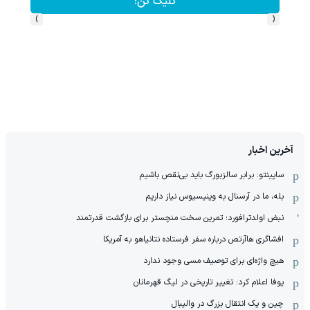
کلیک کن!
›
‹
آخرین اخبار
ساپینتو: برابر سالزبورگ باید بی‌نقص باشیم
بله، ما در آرسنال به وینیسیوس نیاز داریم
نبض اولدترافورد؛ تمرین سخت منچستر برای بازگشت قدرتمند
افشاگری هاآرتص درباره سفر فرستاده نتانیاهو به آمریکا
هیچ واژه‌ای برای توصیف مسی وجود ندارد
یوفا اعلام کرد: تغییر تاریخی در لیگ قهرمانان
چین و یک انتقال بزرگ در والیبال