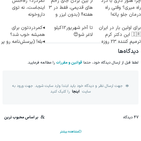
چرا هنوز داری با درد
از بین بردن جای زخم
کمردرد؟ راه‌حلش
راه میری؟ وقتی راه
های قدیمی، فقط در 3
اینجاست، نه توی
درمان جلو پاته!
هفته!! (بدون لیزر و
داروخونه
جراحی)
برای اولین بار در ایران
تا آخر شهریور12کیلو
◂کمردردتون برای
🇮🇷 این دکتر کرم
لاغر شو😍
همیشه خوب شد؟
ترمیم کننده 23 روزه
◂بله! (پرسش‌نامه رو پر
ساخت!
کن)
دیدگاه‌ها
لطفا قبل از ارسال دیدگاه خود، حتما
قوانین و مقررات
را مطالعه فرمایید.
جهت ارسال نظر و دیدگاه خود باید ابتدا وارد سایت شوید. جهت ورود به
سایت
اینجا
را کلیک کنید
47
دیدگاه
بر اساس محبوب ترین
مشاهده بیشتر