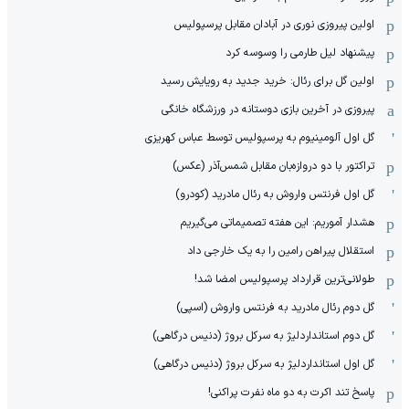
اولین پیروزی نوری در آبادان مقابل پرسپولیس
پیشنهاد لیل طارمی را وسوسه کرد
اولین گل برای رئال: خرید جدید به رویایش رسید
پیروزی در آخرین بازی دوستانه در ورزشگاه خانگی
گل اول آلومینیوم به پرسپولیس توسط عباس کهریزی
تراکتور با دو دروازه‌بان مقابل شمس‌آذر (عکس)
گل اول فرنتس واروش به رئال مادرید (کودرو)
هشدار آموریم: این هفته تصمیماتی می‌گیریم
استقلال پیراهن رامین را به یک خارجی داد
طولانی‌ترین قرارداد پرسپولیس امضا شد!
گل دوم رئال مادرید به فرنتس واروش (اسپی)
گل دوم استانداردلیژ به سرکل بروژ (دنیس درگاهی)
گل اول استانداردلیژ به سرکل بروژ (دنیس درگاهی)
پاسخ تند اکرت به دو ماه نفرت پراکنی!