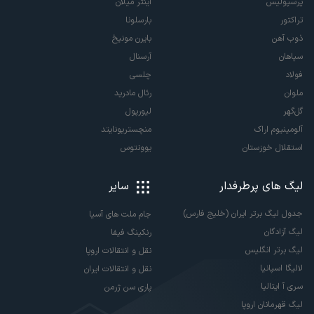
پرسپولیس
اینتر میلان
تراکتور
بارسلونا
ذوب آهن
بایرن مونیخ
سپاهان
آرسنال
فولاد
چلسی
ملوان
رئال مادرید
گل‌گهر
لیورپول
آلومینیوم اراک
منچستریونایتد
استقلال خوزستان
یوونتوس
لیگ های پرطرفدار
سایر
جدول لیگ برتر ایران (خلیج فارس)
جام ملت های آسیا
لیگ آزادگان
رنکینگ فیفا
لیگ برتر انگلیس
نقل و انتقالات اروپا
لالیگا اسپانیا
نقل و انتقالات ایران
سری آ ایتالیا
پاری سن ژرمن
لیگ قهرمانان اروپا