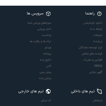
راهنما
سرویس ها
دانلود اپلیکیشن
سوژه‌های ورزشی شما
ارتباط با ما
اخبار ورزشی
تبلیغات
پادکست
درباره ما
لیگ ها و رقابت ها
ابزار توسعه دهندگان
ویدئو
فرصت های شغلی
روزنامه
قوانین و مقررات
نتایج زنده
DMCA
آنتن
آگهی دولتی
پیش بینی
پخش زنده
تیم های داخلی
تیم های خارجی
استقلال
آث میلان