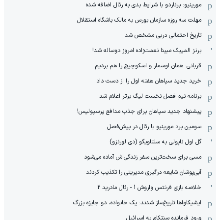
مورینیو: برناردو با شرایط بدی به رئال اضافه شده
مهلت سه روزه سازمان بورس به مالک باشگاه استقلال
تاریخ احتمالی دربی مشخص شد
برنز المپیک مبینا نعمت‌زاده امروز دوساله شد!
قربانی: همان اوسمار و اسکوچیچ را هم بردیم
خرید جدید سپاهان هفته اول را از دست داد
برنامه نیم فصل نخست لیگ برتر اعلام شد
پیشنهاد جدید سپاهان برای جذب مدافع پرسپولیس!
سومین برد مورینیو با رئال در پیش‌فصل
گل اول ناپولی به سلتاویگو (دی لورنزو)
مسی برای سخت‌ترین سفر زندگی‌اش آماده می‌شود
آبی‌پوشان شایعه درگیری مدیریتی را تکذیب کردند
خلاصه بازی فرنتس واروش 1 - رئال مادرید 2
ایشیکاوا‌ها تاریخ‌ساز شدند: یک خانواده، دو جایزه بزرگ
ورود فرمانده سنتکام به اسرائیل