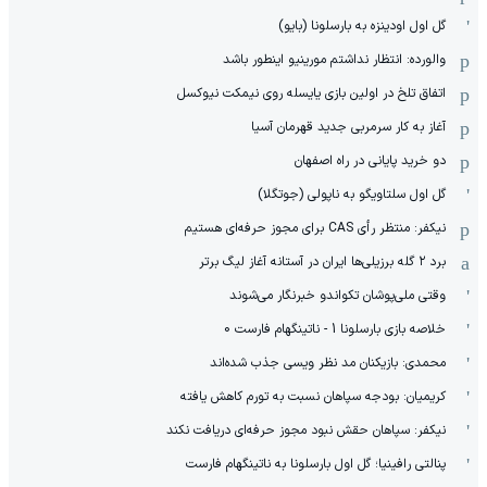
گل اول اودینزه به بارسلونا (بایو)
والورده: انتظار نداشتم مورینیو اینطور باشد
اتفاق تلخ در اولین بازی یایسله روی نیمکت نیوکسل
آغاز به کار سرمربی جدید قهرمان آسیا
دو خرید پایانی در راه اصفهان
گل اول سلتاویگو به ناپولی (جوتگلا)
نیکفر: منتظر رأی CAS برای مجوز حرفه‌ای هستیم
برد ۲ گله برزیلی‌ها ایران در آستانه آغاز لیگ برتر
وقتی ملی‌پوشان تکواندو خبرنگار می‌شوند
خلاصه بازی بارسلونا 1 - ناتینگهام فارست 0
محمدی: بازیکنان مد نظر ویسی جذب شده‌اند
کریمیان: بودجه سپاهان نسبت به تورم کاهش یافته
نیکفر: سپاهان حقش نبود مجوز حرفه‌ای دریافت نکند
پنالتی رافینیا؛ گل اول بارسلونا به ناتینگهام فارست