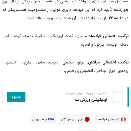
اسماعیل سایباری بازی نخواهد کرد. وهبی در نشست خبری پیش از بازی روز
چهارشنبه تأیید کرد که این مهاجم بایرن مونیخ از مصدومیت همسترینگی که
در دقیقه ۲۲ بازی با کانادا دچار آن شده بود، بهبود نیافته است.
ترکیب احتمالی فرانسه
: مانیان، کنده، اوپامکانو، سالیبا، دینیه، کونه، رابیو،
دمبله، اولیسه، بارکولا و امباپه.
ترکیب احتمالی مراکش
: بونو، حکیمی، دیوپ، ریاض، مزراوی، العیناوی،
بوعدی، دیاز، اوناحی، الخنوس و رحیمی.
تازه‌ترین اخبار ورزشی ایران و جهان در
دانلود
اپلیکیشن ورزش سه
تیم ملی فرانسه
تیم ملی مراکش
جام جهانی