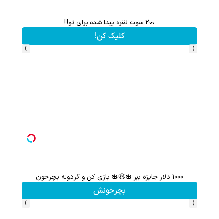
200 سوت نقره پیدا شده برای تو!!!
کلیک کن!
›
‹
1000 دلار جایزه ببر 💲🤑💲 بازی کن و گردونه بچرخون
از آیفون 17 تا پلی استیشن 5 جایزه ببر 🎮😍📱 | بازی کن ، گردونه
بچرخونش
›
‹