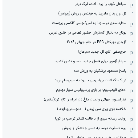
سپاهان ذوب را برد، آماده لیگ برتر
گل اول رئال مادرید به فرنتس واروش (ریواس)
ستاره سابق بارسلونا به لس‌آنجلس گلکسی پیوست
یونان به دنبال گسترش حضور نظامی در خلیج فارس
گل‌های بازیکنان PSG در جام جهانی 2026
حاج‌صفی آقای گل جدید سپاهان!
سردار آزمون برای فصل جدید خط و نشان کشید
پاسخ مسعود پزشکیان به ورزش سه
کریک نگذاشت پی‌اس‌جی با برد به سوپرجام برود
ادعای آلومینیوم: بر بازی پرسپولیس سوار بودیم
فدراسیون جهانی والیبال داغ دل ایران را تازه کرد(عکس)
خلاصه بازی پاری سن ژرمن 1 - منچستریونایتد 1
روایت رسانه عبری از دخالت آشکار ترامپ در کوبا
پیام تسلیت بارسا به مسی و تشکر از پدرش
جوانترین خرید پرسپولیس رونمایی شد!