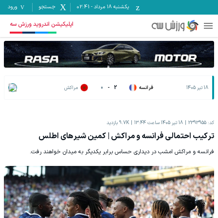
یکشنبه ۱۸ مرداد
-
02:41
جستجو
ورود
اپلیکیشن اندروید ورزش سه
18 تیر 1405
فرانسه
2
-
0
مراکش
کد:
2393955
18 تیر 1405 ساعت 13:44
9.7K
بازدید
ترکیب احتمالی فرانسه و مراکش | کمین شیرهای اطلس
فرانسه و مراکش امشب در دیداری حساس برابر یکدیگر به میدان خواهند رفت.