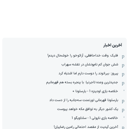
آخرین اخبار
فلیک: وقت خداحافظی، آرائوخو را خوشحال دیدم!
شش جوان کم نام‌و‌نشان در نقشه سهراب
پیروز: بیرانوند را دوست دارم اما اشتباه کرد
جدیدترین وعده تاجرنیا: با پنجره بسته هم قهرمانیم
خلاصه بازی اودینزه 1 - بارسلونا 0
بارسلونا قهرمانی تورنمنت سه‌جانبه را از دست داد
یک کشور دیگر به توافق مکه خواهد پیوست
خالاصه بازی ناپولی 1 - سلتاویگو 1
آخرین آپدیت از مقصد احتمالی رامین رضاییان!