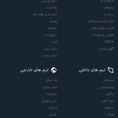
ارتباط با ما
اخبار ورزشی
تبلیغات
پادکست
درباره ما
لیگ ها و رقابت ها
ابزار توسعه دهندگان
ویدئو
فرصت های شغلی
روزنامه
قوانین و مقررات
نتایج زنده
DMCA
آنتن
آگهی دولتی
پیش بینی
پخش زنده
تیم های داخلی
تیم های خارجی
استقلال
آث میلان
پرسپولیس
اینتر میلان
تراکتور
بارسلونا
ذوب آهن
بایرن مونیخ
سپاهان
آرسنال
فولاد
چلسی