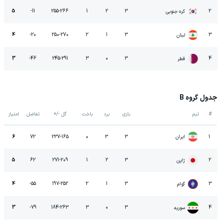
5
-11
255
-
266
1
2
3
2
کره جنوبی
4
-20
250
-
270
2
1
3
3
لبنان
3
-46
245
-
291
3
0
3
4
قطر
جدول گروه B
#
تیم
بازی
برد
باخت
گل -/+
تفاضل
امتیاز
ایران
6
72
237
-
165
0
3
3
1
5
62
271
-
209
1
2
3
2
ژاپن
4
-55
197
-
252
2
1
3
3
گوام
3
-79
184
-
263
3
0
3
4
سوریه