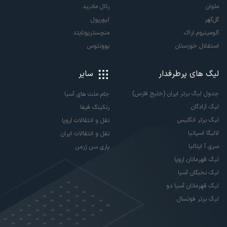
ملوان
رئال مادرید
گل‌گهر
لیورپول
آلومینیوم اراک
منچستریونایتد
استقلال خوزستان
یوونتوس
لیگ های پرطرفدار
سایر
جدول لیگ برتر ایران (خلیج فارس)
جام ملت های آسیا
لیگ آزادگان
رنکینگ فیفا
لیگ برتر انگلیس
نقل و انتقالات اروپا
لالیگا اسپانیا
نقل و انتقالات ایران
سری آ ایتالیا
پاری سن ژرمن
لیگ قهرمانان اروپا
لیگ نخبگان آسیا
لیگ قهرمانان آسیا دو
لیگ برتر فوتسال