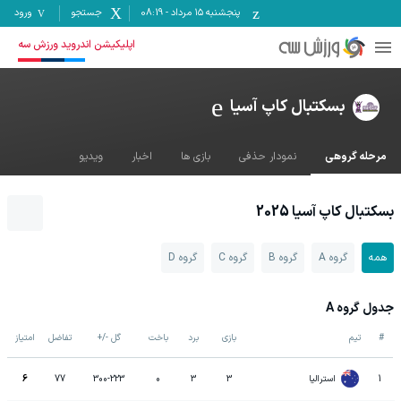
پنجشنبه ۱۵ مرداد
-
08:19
جستجو
ورود
اپلیکیشن اندروید ورزش سه
بسکتبال کاپ آسیا
مرحله گروهی
نمودار حذفی
بازی ها
اخبار
ویدیو
بسکتبال کاپ آسیا 2025
همه
گروه A
گروه B
گروه C
گروه D
جدول گروه A
#
تیم
بازی
برد
باخت
گل -/+
تفاضل
امتیاز
استرالیا
6
77
300
-
223
0
3
3
1