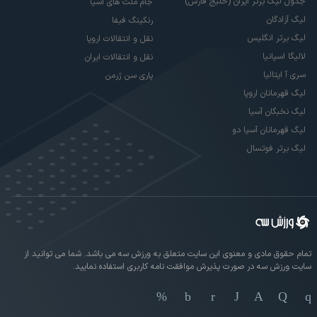
جدول لیگ برتر ایران (خلیج فارس)
جام ملت های آسیا
لیگ آزادگان
رنکینگ فیفا
لیگ برتر انگلیس
نقل و انتقالات اروپا
لالیگا اسپانیا
نقل و انتقالات ایران
سری آ ایتالیا
پاری سن ژرمن
لیگ قهرمانان اروپا
لیگ نخبگان آسیا
لیگ قهرمانان آسیا دو
لیگ برتر فوتسال
تمام حقوق مادی و معنوی این سایت متعلق به ورزش سه می باشد. شما می توانید از
سایت ورزش سه در صورت پذیرش موافقت نامه کاربری استفاده نمایید.