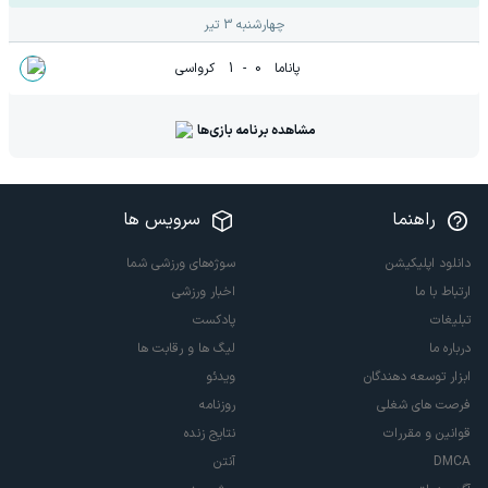
چهارشنبه 3 تیر
پاناما
0
-
1
کرواسی
مشاهده برنامه بازی‌ها
راهنما
سرویس ها
دانلود اپلیکیشن
سوژه‌های ورزشی شما
ارتباط با ما
اخبار ورزشی
تبلیغات
پادکست
درباره ما
لیگ ها و رقابت ها
ابزار توسعه دهندگان
ویدئو
فرصت های شغلی
روزنامه
قوانین و مقررات
نتایج زنده
DMCA
آنتن