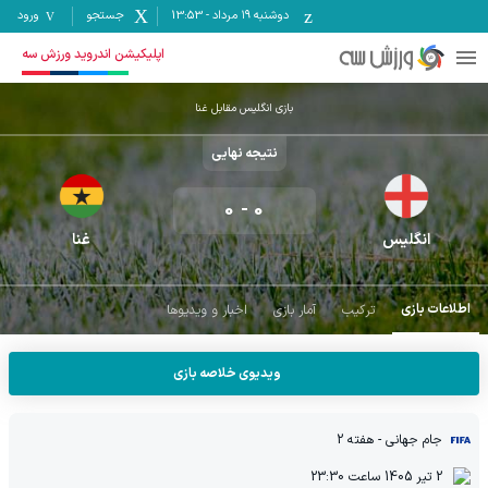
دوشنبه ۱۹ مرداد
-
13:53
جستجو
ورود
اپلیکیشن اندروید ورزش سه
بازی انگلیس مقابل غنا
نتیجه نهایی
0
-
0
انگلیس
غنا
اطلاعات بازی
ترکیب
آمار بازی
اخبار و ویدیوها
ویدیوی خلاصه بازی
جام جهانی
- هفته 2
2 تیر 1405
ساعت
23:30