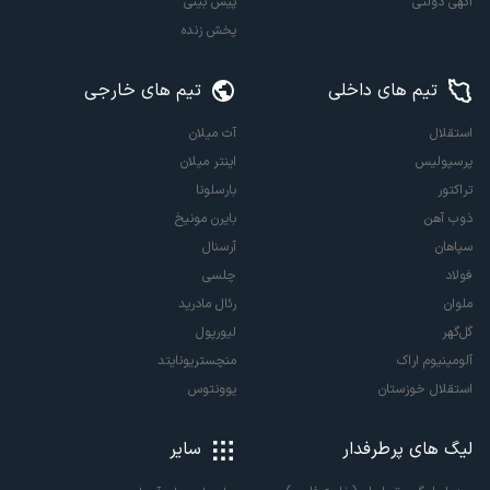
آگهی دولتی
پیش بینی
پخش زنده
تیم های داخلی
تیم های خارجی
استقلال
آث میلان
پرسپولیس
اینتر میلان
تراکتور
بارسلونا
ذوب آهن
بایرن مونیخ
سپاهان
آرسنال
فولاد
چلسی
ملوان
رئال مادرید
گل‌گهر
لیورپول
آلومینیوم اراک
منچستریونایتد
استقلال خوزستان
یوونتوس
لیگ های پرطرفدار
سایر