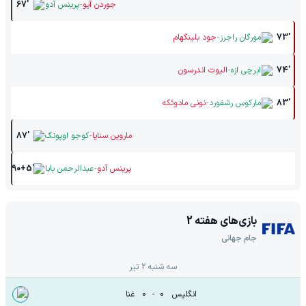
-
جوردن آیو
پرینس آدو
67'
-
73'
مورگان راجرز
جود بلینگهام
-
74'
ابرچی ازه
الیوت اندرسون
-
83'
مارکوس رشفورد
نونی مادوئکه
-
ماروین سنایا
کوجو اوپونگ
87'
-
پرینس آدو
عبدالرحمن بابا
90+5'
بازی‌های هفته
2
جام جهانی
سه شنبه 2 تیر
انگلیس
0
-
0
غنا