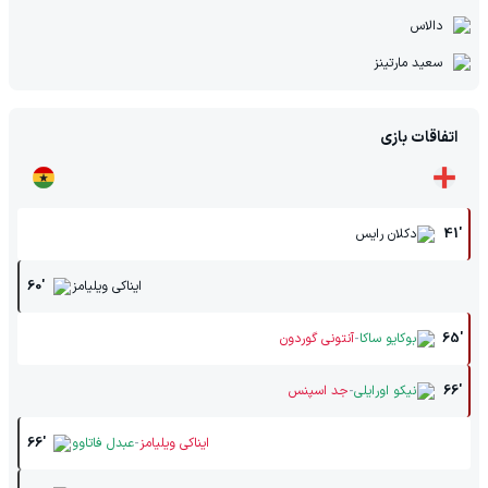
دالاس
سعید مارتینز
اتفاقات بازی
41'
دکلان رایس
ایناکی ویلیامز
60'
-
65'
بوکایو ساکا
آنتونی گوردون
-
66'
نیکو اورایلی
جد اسپنس
-
ایناکی ویلیامز
عبدل فاتاوو
66'