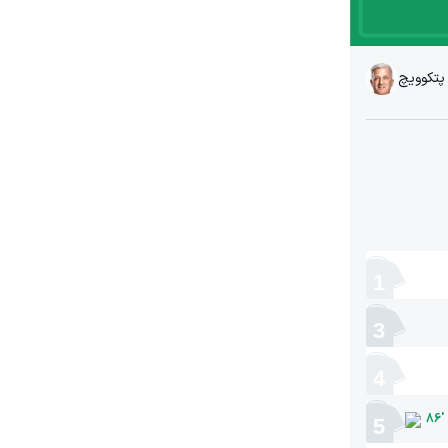
 پتکوویچ
1
3
4
86
'
5