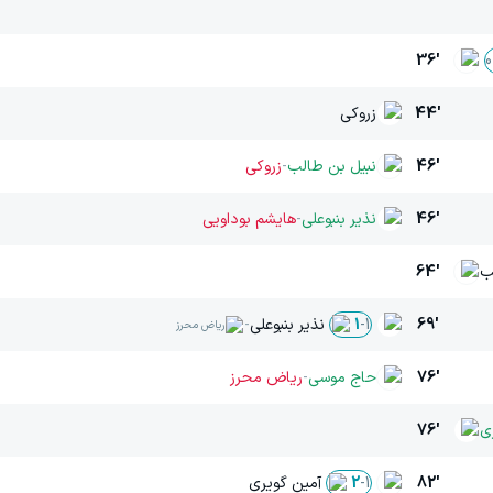
36'
0
44'
زروکی
46'
نبیل بن طالب
-
زروکی
46'
نذیر بنبوعلی
-
هایشم بوداویی
ب
64'
69'
نذیر بنبوعلی
-
1
-
1
ریاض محرز
76'
حاج موسی
-
ریاض محرز
ی
76'
82'
آمین گویری
2
-
1