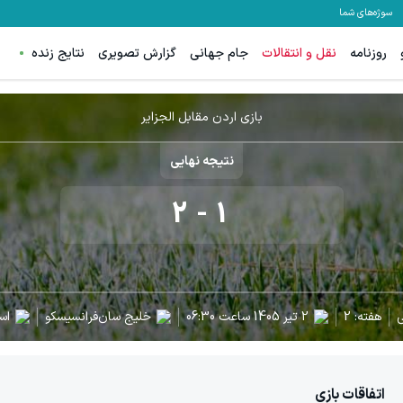
سوژه‌های شما
روزنامه
نقل و انتقالات
جام جهانی
گزارش تصویری
نتایج زنده
بازی اردن مقابل الجزایر
نتیجه نهایی
2
-
1
ی
هفته:
2
2 تیر 1405
ساعت
06:30
خلیج سان‌فرانسیسکو
اس
اتفاقات بازی