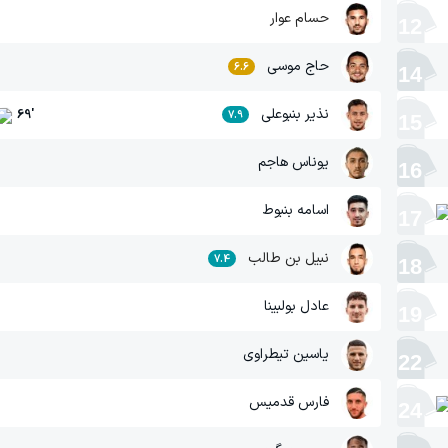
حسام عوار
12
حاج موسی
6.6
14
نذیر بنبوعلی
69
'
7.9
15
یوناس هاجم
16
اسامه بنبوط
17
نبیل بن طالب
7.4
18
عادل بولبینا
19
یاسین تیطراوی
22
فارس قدمیس
24