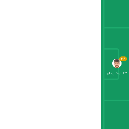
6.6
23
.
لوکا زیدان