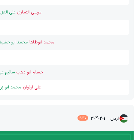
موسی التماری
-
علی العزی
محمد ابوطاها
-
محمد ابو حشی
حسام ابو دهب
-
سالیم عب
علی اولوان
-
محمد ابو زرا
اردن
3-4-2-1
6.47