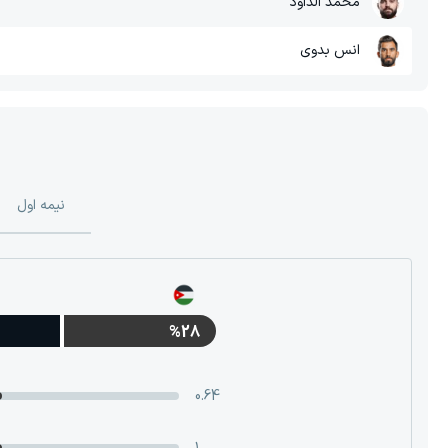
محمد الداود
انس بدوی
نیمه اول
%28
0.64