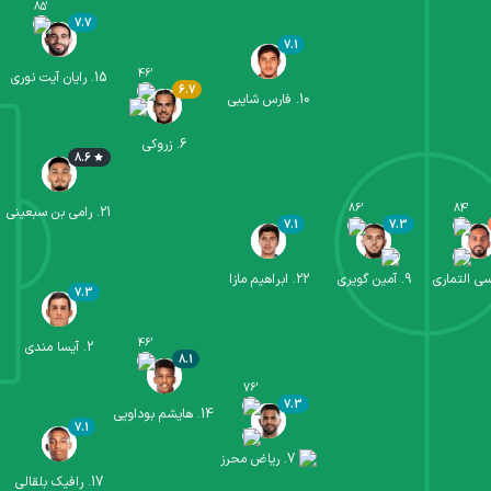
85
'
7.7
7.1
46
'
15
.
رایان آیت نوری
6.7
10
.
فارس شایبی
6
.
زروکی
8.6
86
'
84
'
21
.
رامی بن سبعینی
7.1
7.3
ی التماری
9
.
آمین گویری
22
.
ابراهیم مازا
7.3
46
'
2
.
آیسا مندی
8.1
76
'
7.3
14
.
هایشم بوداویی
7.1
7
.
ریاض محرز
17
.
رافیک بلقالی