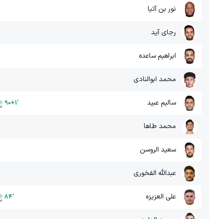
نور بن آتیا
رجای آید
ابراهیم ساعده
محمد ابوالنادی
سالیم عبید
90+1
'
محمد طاها
سعید الروسن
عبدالله الفخوری
علی العزیزه
84
'