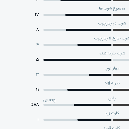
3
مجموع شوت ها
17
شوت در چارچوب
8
وت خارج از چارچوب
4
شوت بلوکه‌ شده
5
مهار توپ
3
ضربه آزاد
11
پاس
(561/641)
%88
کارت زرد
1
کارت قرمز