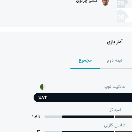
سمیر چرگوی
25
26
آمار بازی
نیمه دوم
مجموع
مالکیت توپ
%72
امید گل
1.89
شانس گلزنی