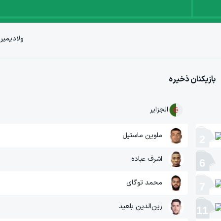
ولادیمیر
بازیکنان ذخیره
الجزایر
ملوین ماستیل
2
اشرف عباده
6
محمد توگای
7
زین‌الدین بلعید
11