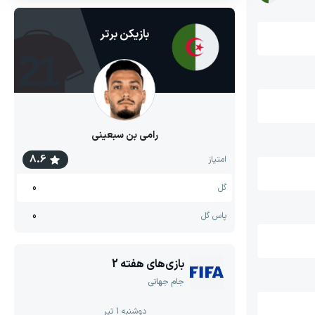
بازیکن برتر
21
رامی بن سبعینی
8.6
امتیاز
0
گل
0
پاس گل
بازی‌های هفته
2
جام جهانی
دوشنبه 1 تیر