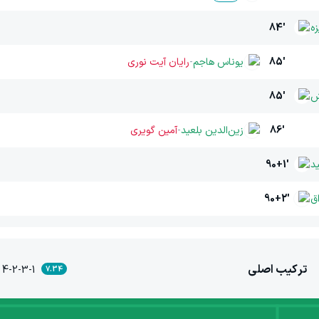
زه
84'
85'
یوناس هاجم
-
رایان آیت نوری
ش
85'
86'
زین‌الدین بلعید
-
آمین گویری
ید
90+1'
ق
90+2'
ترکیب اصلی
4-2-3-1
7.34