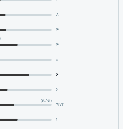
1
8
4
ش
4
0
6
6
(181/251)
%72
1