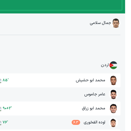
جمال سلامی
اردن
محمد ابو حشیش
85
'
عامر جاموس
محمد ابو زراق
90+2
'
اوده الفخوری
76
'
6.3