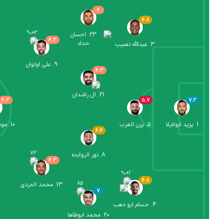
6
6.8
90+2
'
23
.
احسان
6.3
حداد
3
.
عبدالله نصیب
9
.
علی اولوان
6.3
21
.
ال راشدان
6.3
5.7
7.2
1
.
یزید ابولایلا
5
.
یزن العرب
10
.
موس
6.6
76
'
8
.
نور الروابده
6.3
90+1
'
6.8
85
'
13
.
محمد المردی
7
4
.
حسام ابو دهب
20
.
محمد ابوطاها