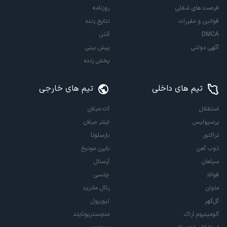
فرصت های شغلی
روزنامه
قوانین و مقررات
نتایج زنده
DMCA
آنتن
آگهی دولتی
پیش بینی
پخش زنده
تیم های داخلی
تیم های خارجی
استقلال
آث میلان
پرسپولیس
اینتر میلان
تراکتور
بارسلونا
ذوب آهن
بایرن مونیخ
سپاهان
آرسنال
فولاد
چلسی
ملوان
رئال مادرید
گل‌گهر
لیورپول
آلومینیوم اراک
منچستریونایتد