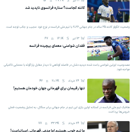
21 تیر
37.3K
52
کانته کجاست؟ ستاره فرانسوی ناپدید شد
وضعیت انگولو کانته 35 ساله در جام جهانی ۲۰۲۶ با تیم ملی فرانسه در نوع خود عجیب و جالب توجه است.
13 تیر
16.1K
67
فقدان شوامنی: معمای پیچیده فرانسه
مصدومیت اورلین شوامنی باعث شده دیدیه دشان در فاصله کوتاهی تا دیدار مقابل پاراگوئه با معمایی تاکتیکی
مواجه شود.
26 خرداد
20.2K
42
تنها رقیبمان برای قهرمانی جهان خودمان هستیم!
هافبک تیم ملی فرانسه در آستانه اولین بازی این تیم در جام جهانی برابر سنگال، به تحلیل وضعیت فعلی
خروس‌ها پرداخت.
26 خرداد
33.3K
77
ما تیم خوبی هستیم اما مدعی قهرمانی اسپانیاست!