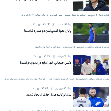
دیدیه دشان از تیم ملی اسپانیا به عنوان مدعی اصلی قهرمانی در جام جهانی ۲۰۲۶ نام برد.
24 خرداد
35.3K
31
پایان دعوا: آشتی‌کنان دو ستاره فرانسه!
شایعات مربوط به تنش در تیم ملی فرانسه ممکن است اغراق‌آمیز بوده باشد.
16 خرداد
31.7K
10
عکس جنجالی: قهر امباپه در اردوی فرانسه!
تصاویر مربوط به راهروی منتهی به رختکن فرانسه بحث و جدل را در میان هواداران این تیم برانگیخته است.
29 فروردين
18.2K
0
بنزما و کانته عامل حذف الاتحاد شدند
کارشناس فوتبال عربستان معتقد است جدایی دو ستاره فرانسوی از الاتحاد، دلیل اصلی افت این تیم بوده‌