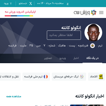
سه‌شنبه ۲۰ مرداد
-
00:14
جستجو
ورود
7
اپلیکیشن اندروید ورزش سه
انگولو کانته
لطفا منتظر بمانید
تیم :
فنرباغچه
پست :
هافبک
شماره :
7
سن :
35
ملیت :
فرانسه
در یک نگاه
اخبار
ویدیو
تصاویر
الاتحاد
لیگ حرفه‌ای عربستان
تیم ملی فرانسه
نقل و انتقالات ار
اخبار
انگولو کانته
مشاهده همه