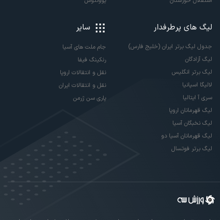
استقلال خوزستان
یوونتوس
لیگ های پرطرفدار
سایر
جدول لیگ برتر ایران (خلیج فارس)
جام ملت های آسیا
لیگ آزادگان
رنکینگ فیفا
لیگ برتر انگلیس
نقل و انتقالات اروپا
لالیگا اسپانیا
نقل و انتقالات ایران
سری آ ایتالیا
پاری سن ژرمن
لیگ قهرمانان اروپا
لیگ نخبگان آسیا
لیگ قهرمانان آسیا دو
لیگ برتر فوتسال