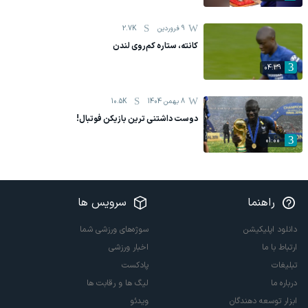
9 فروردين
2.7K
کانته، ستاره کم‌روی لندن
04:39
8 بهمن 1404
10.5K
دوست داشتنی ترین بازیکن فوتبال!
01:00
راهنما
سرویس ها
دانلود اپلیکیشن
سوژه‌های ورزشی شما
ارتباط با ما
اخبار ورزشی
تبلیغات
پادکست
درباره ما
لیگ ها و رقابت ها
ابزار توسعه دهندگان
ویدئو