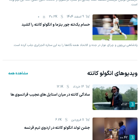
است.
9 اسفند 1404
30.3K
0
حسام یک‌‌تنه جور بنزما و انگولو کانته را کشید
پادشاهی بی‌چون و چرای عوار در جده و الاتحاد همه نگاه‌ها را به این ستاره الجزایری جلب کرده است.
ویدیوهای
انگولو کانته
مشاهده همه
16 خرداد
12.1K
سادگی کانته در میان استایل های عجیب فرانسوی ها
01:01
11 فروردين
6.2K
جشن تولد انگولو کانته در اردوی تیم فرنسه
00:42