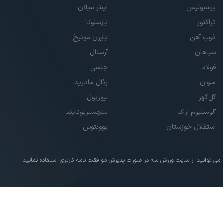
پرسپولیس
اینتر میلان
تراکتور
بارسلونا
ذوب آهن
بایرن مونیخ
سپاهان
آرسنال
فولاد
چلسی
ملوان
رئال مادرید
گل‌گهر
لیورپول
آلومینیوم اراک
منچستریونایتد
استقلال خوزستان
یوونتوس
ی توانید از سایت ورزش سه در صورت پذیرش موافقت نامه کاربری استفاده نمایید.