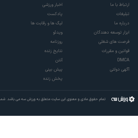
ارتباط با ما
اخبار ورزشی
تبلیغات
پادکست
درباره ما
لیگ ها و رقابت ها
ابزار توسعه دهندگان
ویدئو
فرصت های شغلی
روزنامه
قوانین و مقررات
نتایج زنده
DMCA
آنتن
آگهی دولتی
پیش بینی
پخش زنده
تمام حقوق مادی و معنوی این سایت متعلق به ورزش سه می باشد. شما م