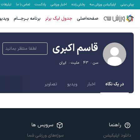
پیش بینی
اپلیکیشن ورزش سه
پخش زنده
اخبار ورزشی
پادکست
تماس با ما
تبلیغات
صفحه‌اصلی
جدول لیگ برتر
برنامه بــرجـــام
ویدیو
قاسم اکبری
لطفا منتظر بمانید
سن :
43
ملیت :
ایران
در یک نگاه
اخبار
ویدیو
تصاویر
راهنما
سرویس ها
دانلود اپلیکیشن
سوژه‌های ورزشی شما