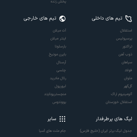
پخش زنده
تیم های داخلی
تیم های خارجی
استقلال
آث میلان
پرسپولیس
اینتر میلان
تراکتور
بارسلونا
ذوب آهن
بایرن مونیخ
سپاهان
آرسنال
فولاد
چلسی
ملوان
رئال مادرید
گل‌گهر
لیورپول
آلومینیوم اراک
منچستریونایتد
استقلال خوزستان
یوونتوس
لیگ های پرطرفدار
سایر
جدول لیگ برتر ایران (خلیج فارس)
جام ملت های آسیا