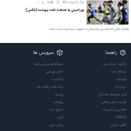
20 مرداد 1401
11.5K
1
پورامینی به صنعت نفت پیوست (عکس)
هافبک فصل گذشته مس رفسنجان به عضویت تیم صنعت نفت درآمد.
راهنما
سرویس ها
دانلود اپلیکیشن
سوژه‌های ورزشی شما
ارتباط با ما
اخبار ورزشی
تبلیغات
پادکست
درباره ما
لیگ ها و رقابت ها
ابزار توسعه دهندگان
ویدئو
فرصت های شغلی
روزنامه
قوانین و مقررات
نتایج زنده
DMCA
آنتن
آگهی دولتی
پیش بینی