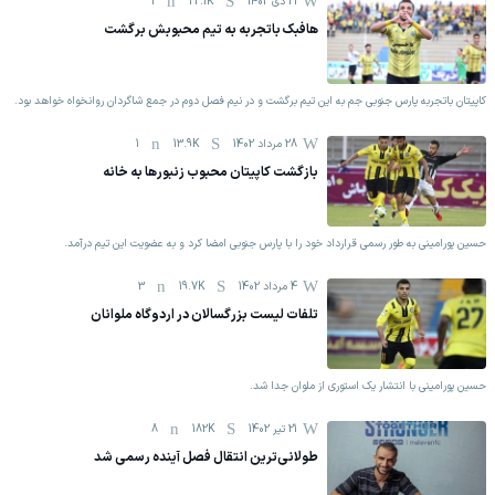
21 دی 1402
22.1K
1
هافبک باتجربه به تیم محبوبش برگشت
کاپیتان باتجربه پارس جنوبی جم به این تیم برگشت و در نیم فصل دوم در جمع شاگردان روانخواه خواهد بود.
28 مرداد 1402
13.9K
1
بازگشت کاپیتان محبوب زنبورها به خانه
حسین پورامینی به طور رسمی قرارداد خود را با پارس جنوبی امضا کرد و به عضویت این تیم درآمد.
4 مرداد 1402
19.7K
3
تلفات لیست بزرگسالان در اردوگاه ملوانان
حسین پورامینی با انتشار یک استوری از ملوان جدا شد.
21 تیر 1402
182K
8
طولانی‌ترین انتقال فصل آینده رسمی شد