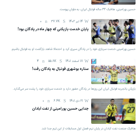
حسین پورامینی، هافبک 32 ساله فوتبال ایران، به ملوان پیوست.
14 تیر 1402
37.7K
0
پایان خدمت بازیکنی که چهار ماه در پادگان بود!
حسین پورامینی خدمت سربازی خود را در پادگان سپری کرد و احتمالا شاهد بازگشت او به فوتبال باشیم.
18 اسفند 1401
55.8K
4
ستاره بوشهری فوتبال به پادگان رفت!
بازیکن باتجربه فوتبال ایران این روزها در پادگان حضور دارد و خدمت سربازی خود را پشت سر می‌گذارد.
21 دی 1401
6.4K
0
جدایی حسین پورامینی از نفت آبادان
هافبک صنعت نفت آبادان در پایان نیم فصل اول مسابقات از این تیم جدا شد.