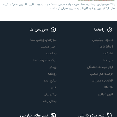
باشگاه پرسپولیس در حالی به دنبال خرید مهاجم خارجی است که چند روز پیش گابریل کالدرون اعلام کرد گزینه
هایی از کشور برزیل و قاره آفریقا را به مدیران معرفی کرده است.
راهنما
سرویس ها
دانلود اپلیکیشن
سوژه‌های ورزشی شما
ارتباط با ما
اخبار ورزشی
تبلیغات
پادکست
درباره ما
لیگ ها و رقابت ها
ابزار توسعه دهندگان
ویدئو
فرصت های شغلی
روزنامه
قوانین و مقررات
نتایج زنده
DMCA
آنتن
آگهی دولتی
پیش بینی
پخش زنده
تیم های داخلی
تیم های خارجی