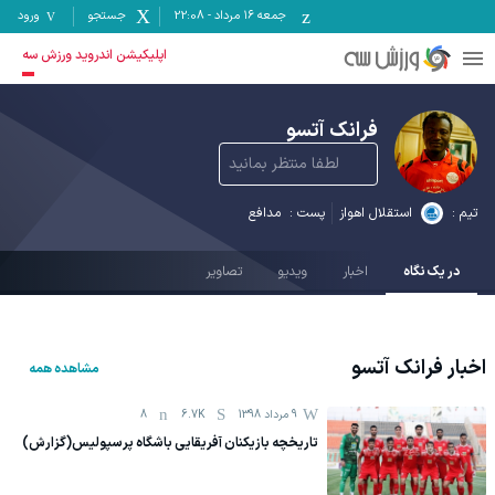
جمعه ۱۶ مرداد
-
22:08
جستجو
ورود
اپلیکیشن اندروید ورزش سه
فرانک آتسو
لطفا منتظر بمانید
تیم :
استقلال اهواز
پست :
مدافع
در یک نگاه
اخبار
ویدیو
تصاویر
اخبار
فرانک آتسو
مشاهده همه
9 مرداد 1398
6.7K
8
تاریخچه بازیکنان آفریقایی باشگاه پرسپولیس(گزارش)