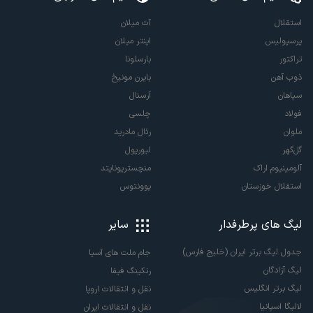
استقلال
آث میلان
پرسپولیس
اینتر میلان
تراکتور
بارسلونا
ذوب آهن
بایرن مونیخ
سپاهان
آرسنال
فولاد
چلسی
ملوان
رئال مادرید
گل‌گهر
لیورپول
آلومینیوم اراک
منچستریونایتد
استقلال خوزستان
یوونتوس
لیگ های پرطرفدار
سایر
جدول لیگ برتر ایران (خلیج فارس)
جام ملت های آسیا
لیگ آزادگان
رنکینگ فیفا
لیگ برتر انگلیس
نقل و انتقالات اروپا
لالیگا اسپانیا
نقل و انتقالات ایران