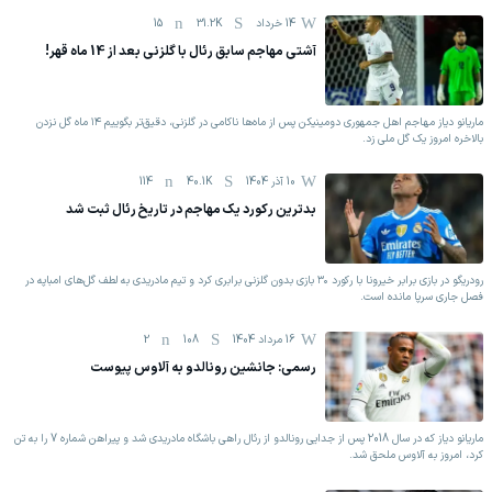
14 خرداد
31.2K
15
‫آشتی مهاجم سابق رئال با گلزنی بعد از 14 ماه قهر!
‫ماریانو دیاز مهاجم اهل جمهوری دومینیکن پس از ماه‌ها ناکامی در گلزنی، دقیق‌تر بگوییم ۱۴ ماه گل نزدن
بالاخره امروز یک گل ملی زد.
10 آذر 1404
40.1K
114
بدترین رکورد یک مهاجم در تاریخ رئال ثبت شد
رودریگو در بازی برابر خیرونا با رکورد ۳۰ بازی بدون گلزنی برابری کرد و تیم مادریدی به لطف گل‌های امباپه در
فصل جاری سرپا مانده است.
16 مرداد 1404
108
2
رسمی: جانشین رونالدو به آلاوس پیوست
ماریانو دیاز که در سال 2018 پس از جدایی رونالدو از رئال راهی باشگاه مادریدی شد و پیراهن شماره 7 را به تن
کرد، امروز به آلاوس ملحق شد.