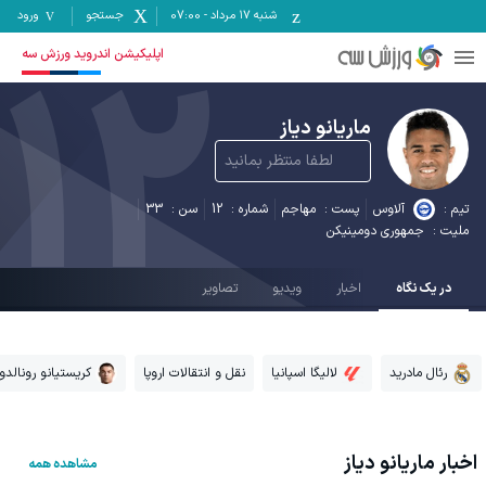
شنبه ۱۷ مرداد
-
07:00
جستجو
ورود
12
اپلیکیشن اندروید ورزش سه
ماریانو دیاز
لطفا منتظر بمانید
تیم :
آلاوس
پست :
مهاجم
شماره :
12
سن :
33
ملیت :
جمهوری دومینیکن
در یک نگاه
اخبار
ویدیو
تصاویر
رئال مادرید
لالیگا اسپانیا
نقل و انتقالات اروپا
کریستیانو رونالدو
اخبار
ماریانو دیاز
مشاهده همه