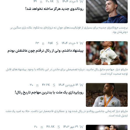
11 مرداد 1404
30.8K
49
رونالدوی جدید هرگز ساخته نخواهد شد!
برچسب «رونالدوی جدید» برای بسیاری از فوتبالیست‌های جوان نه دروازه‌ای به شکوه، بلکه باری سنگین بر
دوش‌شان بود.
7 خرداد 1404
65K
63
پیشنهاد داشتم، ولی از رئال نرفتم چون عاشقش بودم
ماریانو دیاز، مهاجم سابق رئال مادرید، درباره تصمیمش برای ماندن در این باشگاه با وجود پیشنهادهای قابل
توجه صحبت کرده است.
14 فروردين 1404
42.6K
30
رویاپردازی یک ملت با بدترین مهاجم تاریخ رئال!
ماریانو دیاز که زمانی جانشین رونالدو در رئال شده بود و عملکردی فاجعه‌بار نیز داشت، حالا به امید یک ملت
تبدیل شده است.
29 مهر 1403
48.8K
30