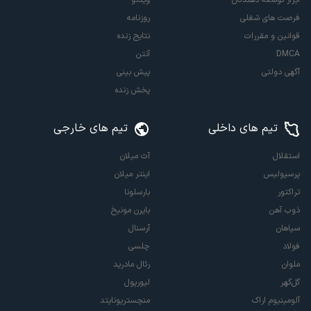
ابزار توسعه دهندگان
ویدئو
فرصت های شغلی
روزنامه
قوانین و مقررات
نتایج زنده
DMCA
آنتن
آگهی دولتی
پیش بینی
پخش زنده
تیم های داخلی
تیم های خارجی
استقلال
آث میلان
پرسپولیس
اینتر میلان
تراکتور
بارسلونا
ذوب آهن
بایرن مونیخ
سپاهان
آرسنال
فولاد
چلسی
ملوان
رئال مادرید
گل‌گهر
لیورپول
آلومینیوم اراک
منچستریونایتد