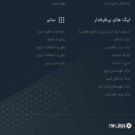
استقلال خوزستان
یوونتوس
لیگ های پرطرفدار
سایر
جدول لیگ برتر ایران (خلیج فارس)
جام ملت های آسیا
لیگ آزادگان
رنکینگ فیفا
لیگ برتر انگلیس
نقل و انتقالات اروپا
لالیگا اسپانیا
نقل و انتقالات ایران
سری آ ایتالیا
پاری سن ژرمن
لیگ قهرمانان اروپا
لیگ نخبگان آسیا
لیگ قهرمانان آسیا دو
لیگ برتر فوتسال