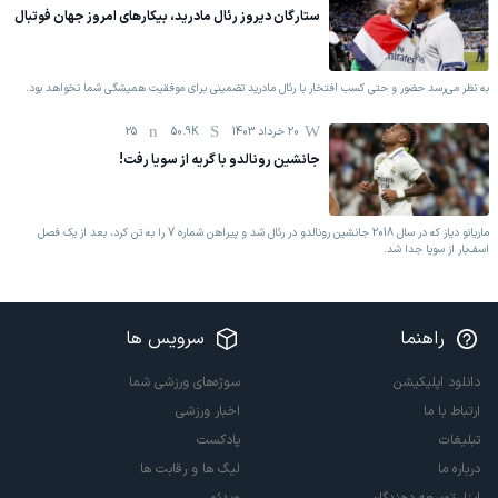
ستارگان دیروز رئال مادرید، بیکارهای امروز جهان فوتبال
به نظر می‌رسد حضور و حتی کسب افتخار با رئال مادرید تضمینی برای موفقیت همیشگی شما نخواهد بود.
20 خرداد 1403
50.9K
25
جانشین رونالدو با گریه از سویا رفت!
ماریانو دیاز که در سال 2018 جانشین رونالدو در رئال شد و پیراهن شماره 7 را به تن کرد، بعد از یک فصل
اسف‌بار از سویا جدا شد.
راهنما
سرویس ها
دانلود اپلیکیشن
سوژه‌های ورزشی شما
ارتباط با ما
اخبار ورزشی
تبلیغات
پادکست
درباره ما
لیگ ها و رقابت ها