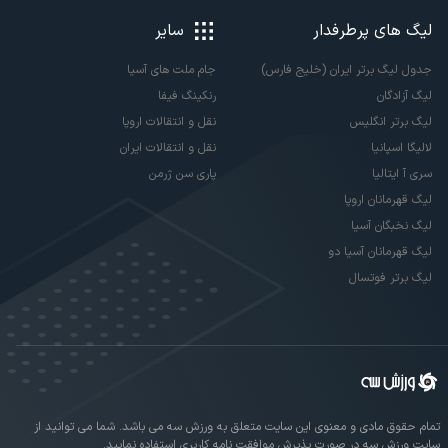
لیگ های پرطرفدار
سایر
جدول لیگ برتر ایران (خلیج فارس)
جام ملت های آسیا
لیگ آزادگان
رنکینگ فیفا
لیگ برتر انگلیس
نقل و انتقالات اروپا
لالیگا اسپانیا
نقل و انتقالات ایران
سری آ ایتالیا
پاری سن ژرمن
لیگ قهرمانان اروپا
لیگ نخبگان آسیا
لیگ قهرمانان آسیا دو
لیگ برتر فوتسال
تمام حقوق مادی و معنوی این سایت متعلق به ورزش سه می باشد. شما می توانید از
سایت ورزش سه در صورت پذیرش موافقت نامه کاربری استفاده نمایید.