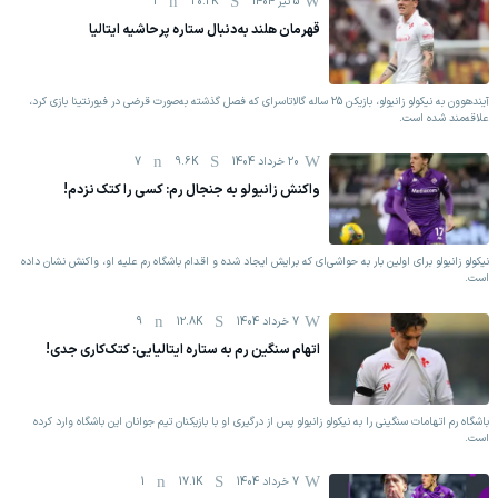
5 تیر 1404
20.2K
1
قهرمان هلند به‌دنبال ستاره پرحاشیه ایتالیا
آیندهوون به نیکولو زانیولو، بازیکن 25 ساله گالاتاسرای که فصل گذشته به‌صورت قرضی در فیورنتینا بازی کرد،
علاقه‌مند شده است.
20 خرداد 1404
9.6K
7
واکنش زانیولو به جنجال رم: کسی را کتک نزدم!
نیکولو زانیولو برای اولین بار به حواشی‌ای که برایش ایجاد شده و اقدام باشگاه رم علیه او، واکنش نشان داده
است.
7 خرداد 1404
12.8K
9
اتهام سنگین رم به ستاره ایتالیایی: کتک‌کاری جدی!
باشگاه رم اتهامات سنگینی را به نیکولو زانیولو پس از درگیری او با بازیکنان تیم جوانان این باشگاه وارد کرده
است.
7 خرداد 1404
17.1K
1