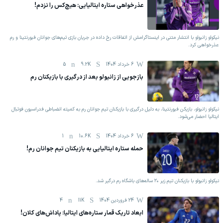
عذرخواهی ستاره ایتالیایی: هیچ‌کس را نزدم!
نیکولو زانیولو با انتشار متنی در اینستاگرامش از اتفاقات رخ داده در جریان بازی تیم‌های جوانان فیورنتینا و رم
عذرخواهی کرد.
6 خرداد 1404
9.2K
5
بازجویی از زانیولو بعد از درگیری با بازیکنان رم
نیکولو زانیولو، بازیکن فیورنتینا، به دلیل درگیری با بازیکنان تیم جوانان رم به کمیته انضباطی فدراسیون فوتبال
ایتالیا احضار می‌شود.
6 خرداد 1404
10.6K
1
حمله ستاره ایتالیایی به بازیکنان تیم جوانان رم!
نیکولو زانیولو با بازیکنان تیم زیر ۲۰ ساله‌های باشگاه رم درگیر شد.
24 فروردين 1404
11K
4
ابعاد تاریک قمار ستاره‌های ایتالیا: پاداش‌های کلان!