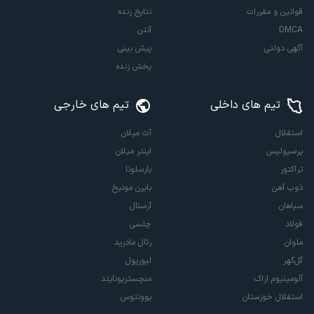
قوانین و مقررات
نتایج زنده
DMCA
آنتن
آگهی دولتی
پیش بینی
پخش زنده
تیم های داخلی
تیم های خارجی
استقلال
آث میلان
پرسپولیس
اینتر میلان
تراکتور
بارسلونا
ذوب آهن
بایرن مونیخ
سپاهان
آرسنال
فولاد
چلسی
ملوان
رئال مادرید
گل‌گهر
لیورپول
آلومینیوم اراک
منچستریونایتد
استقلال خوزستان
یوونتوس