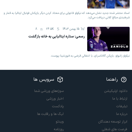
اسناد منتشر شده جدید نشان می‌دهد که نیکولو فاجولی برای معتاد کردن دیگر بازیکنان فوتبال ایتالیا به قمار و
شرط‌بندی مبالغ کلانی دریافت می‌کرد.
15 بهمن 1403
26.5K
8
رسمی: ستاره ایتالیایی به خانه بازگشت
نیکولو زانیولو، بازیکن گالاتاسرای، با انتقالی قرضی به فیورنتینا پیوست.
راهنما
سرویس ها
دانلود اپلیکیشن
سوژه‌های ورزشی شما
ارتباط با ما
اخبار ورزشی
تبلیغات
پادکست
درباره ما
لیگ ها و رقابت ها
ابزار توسعه دهندگان
ویدئو
فرصت های شغلی
روزنامه