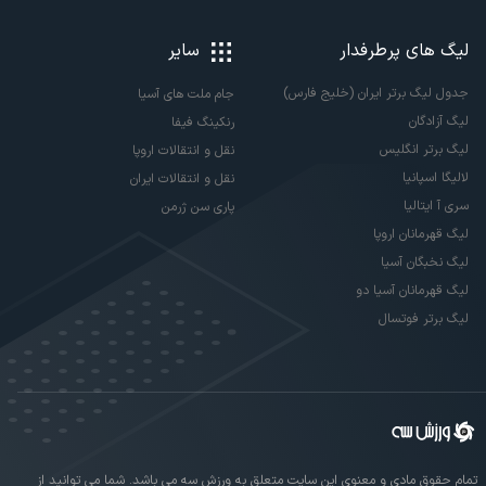
لیگ های پرطرفدار
سایر
جدول لیگ برتر ایران (خلیج فارس)
جام ملت های آسیا
لیگ آزادگان
رنکینگ فیفا
لیگ برتر انگلیس
نقل و انتقالات اروپا
لالیگا اسپانیا
نقل و انتقالات ایران
سری آ ایتالیا
پاری سن ژرمن
لیگ قهرمانان اروپا
لیگ نخبگان آسیا
لیگ قهرمانان آسیا دو
لیگ برتر فوتسال
تمام حقوق مادی و معنوی این سایت متعلق به ورزش سه می باشد. شما می توانید از