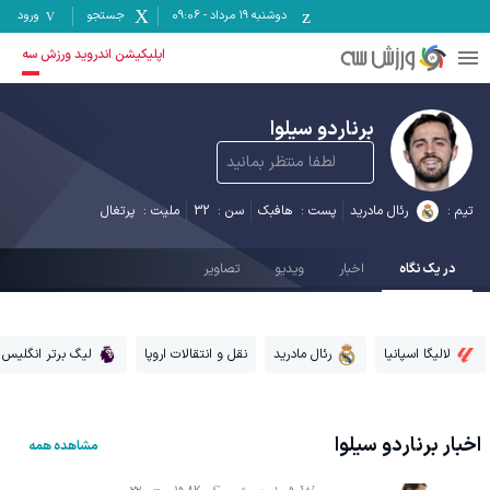
دوشنبه ۱۹ مرداد
-
09:06
جستجو
ورود
اپلیکیشن اندروید ورزش سه
برناردو سیلوا
لطفا منتظر بمانید
تیم :
رئال مادرید
پست :
هافبک
سن :
32
ملیت :
پرتغال
در یک نگاه
اخبار
ویدیو
تصاویر
لالیگا اسپانیا
رئال مادرید
نقل و انتقالات اروپا
لیگ برتر انگلیس
اخبار
برناردو سیلوا
مشاهده همه