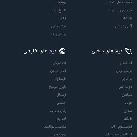
فرصت های شغلی
روزنامه
قوانین و مقررات
نتایج زنده
DMCA
آنتن
آگهی دولتی
پیش بینی
پخش زنده
تیم های داخلی
تیم های خارجی
استقلال
آث میلان
پرسپولیس
اینتر میلان
تراکتور
بارسلونا
ذوب آهن
بایرن مونیخ
سپاهان
آرسنال
فولاد
چلسی
ملوان
رئال مادرید
گل‌گهر
لیورپول
آلومینیوم اراک
منچستریونایتد
استقلال خوزستان
یوونتوس