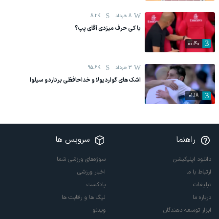
8 خرداد
8.2K
با کی حرف میزدی آقای پپ؟
00:40
3 خرداد
95.6K
اشک های گواردیولا و خداحافظی برناردو سیلوا
01:18
راهنما
سرویس ها
دانلود اپلیکیشن
سوژه‌های ورزشی شما
ارتباط با ما
اخبار ورزشی
تبلیغات
پادکست
درباره ما
لیگ ها و رقابت ها
ابزار توسعه دهندگان
ویدئو