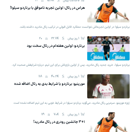
5 ساعت پیش
15.8K
22
هراس در رئال: اولین تجربه ناموفق با برناردو سیلوا!
برناردو سیلوا در اولین تجربه‌اش نتوانست عملکرد قابل قبولی در ترکیب رئال مادرید داشته باشد.
1 روز پیش
22.7K
20
برناردو: اولین هفته‌ام در رئال سخت بود
برناردو سیلوا، خرید جدید رئال مادرید، پس از اولین بازی‌اش برای این تیم، درباره شرایطش صحبت کرد.
1 روز پیش
40.2K
118
مورینیو: برناردو با شرایط بدی به رئال اضافه شده
ژوزه مورینیو، سرمربی رئال مادرید، می‌گوید برناردو سیلوا در شرایط خوبی به این تیم اضافه نشده است.
1 روز پیش
70K
79
۳+۱ جانشین رودری در رئال مادرید!