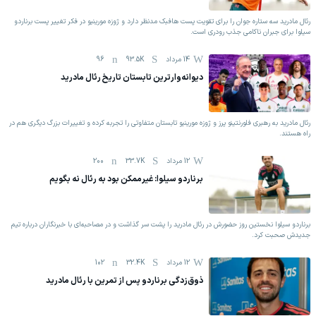
رئال مادرید سه ستاره جوان را برای تقویت پست هافبک مدنظر دارد و ژوزه مورینیو در فکر تغییر پست برناردو
سیلوا برای جبران ناکامی جذب رودری است.
14 مرداد
93.5K
96
دیوانه‌وارترین تابستان تاریخ رئال مادرید
رئال مادرید به رهبری فلورنتینو پرز و ژوزه مورینیو تابستان متفاوتی را تجربه کرده و تغییرات بزرگ دیگری هم در
راه هستند.
12 مرداد
33.7K
200
برناردو سیلوا: غیرممکن بود به رئال نه بگویم
برناردو سیلوا نخستین روز حضورش در رئال مادرید را پشت سر گذاشت و در مصاحبه‌ای با خبرنگاران درباره تیم
جدیدش صحبت کرد.
12 مرداد
32.4K
102
ذوق‌زدگی برناردو پس از تمرین با رئال مادرید