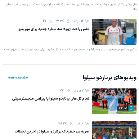
ملی‌پوش پرتغالی امروز دوشنبه تست‌های پزشکی را پشت سر گذاشت و اولین جلسه تمرینی خود را نیز انجام
داد.
12 مرداد
27.3K
41
نفس راحت ژوزه: سه ستاره جدید برای مورینیو
حضور وینسیوس جونیور، برناردو سیلوا و براهیم دیاز در تمرینات رئال مادرید برای ژوزه مورینیو بسیار مهم است.
ویدیوهای
برناردو سیلوا
مشاهده همه
2 مرداد
699
تمام گل های برناردو سیلوا با پیراهن منچسترسیتی
33:25
16 تیر
48.3K
ضربه سر خطرناک برناردو سیلوا در آخرین لحظات