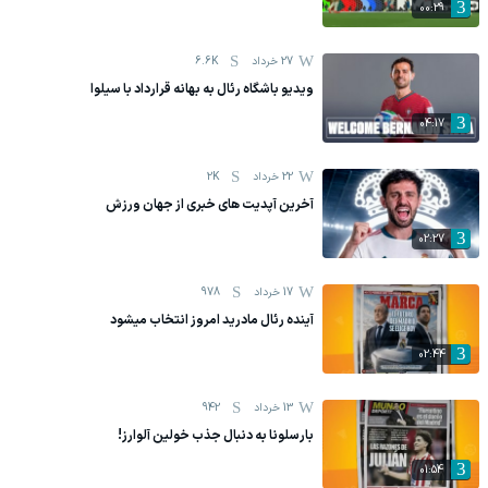
00:29
27 خرداد
6.6K
ویدیو باشگاه رئال به بهانه قرارداد با سیلوا
04:17
22 خرداد
2K
آخرین آپدیت های خبری از جهان ورزش
02:27
17 خرداد
978
آینده رئال مادرید امروز انتخاب میشود
02:44
13 خرداد
942
بارسلونا به دنبال جذب خولین آلوارز!
01:54