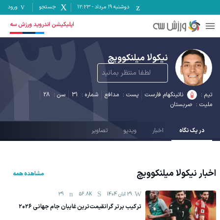
دوشنبه ۱۹ مرداد
-
12:23
جستجو
ورود
31
اپلیکیشن اندروید ورزش سه
نیکولا میلنکوویچ
لطفا منتظر بمانید
تیم :
ناتینگهام فارست
پست :
مدافع
شماره :
31
سن :
28
ملیت :
صربستان
در یک نگاه
اخبار
ویدیو
تصاویر
اخبار
نیکولا میلنکوویچ
مشاهده همه
29 آبان 1404
56.8K
39
ترکیب برتر گرانقیمت‎‌ترین غایبان جام جهانی ۲۰۲۶