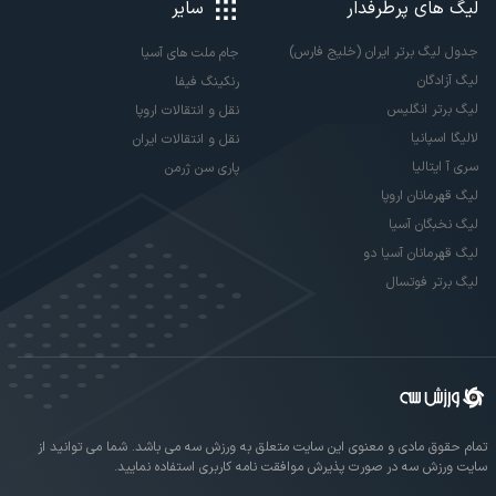
لیگ های پرطرفدار
سایر
جدول لیگ برتر ایران (خلیج فارس)
جام ملت های آسیا
لیگ آزادگان
رنکینگ فیفا
لیگ برتر انگلیس
نقل و انتقالات اروپا
لالیگا اسپانیا
نقل و انتقالات ایران
سری آ ایتالیا
پاری سن ژرمن
لیگ قهرمانان اروپا
لیگ نخبگان آسیا
لیگ قهرمانان آسیا دو
لیگ برتر فوتسال
تمام حقوق مادی و معنوی این سایت متعلق به ورزش سه می باشد. شما می توانید از
سایت ورزش سه در صورت پذیرش موافقت نامه کاربری استفاده نمایید.