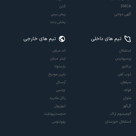
DMCA
آنتن
آگهی دولتی
پیش بینی
پخش زنده
تیم های داخلی
تیم های خارجی
استقلال
آث میلان
پرسپولیس
اینتر میلان
تراکتور
بارسلونا
ذوب آهن
بایرن مونیخ
سپاهان
آرسنال
فولاد
چلسی
ملوان
رئال مادرید
گل‌گهر
لیورپول
آلومینیوم اراک
منچستریونایتد
استقلال خوزستان
یوونتوس