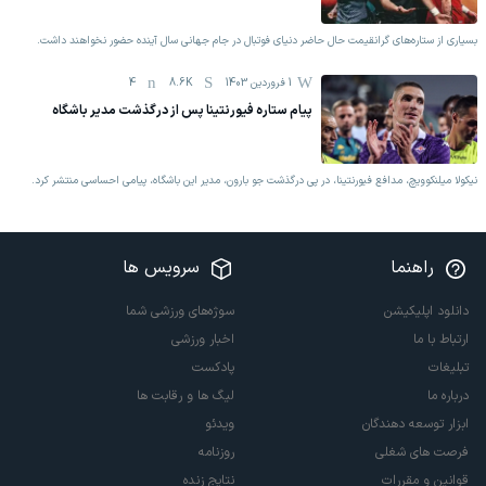
بسیاری از ستاره‌های گرانقیمت حال حاضر دنیای فوتبال در جام جهانی سال آینده حضور نخواهند داشت.
1 فروردين 1403
8.6K
4
پیام ستاره فیورنتینا پس از درگذشت مدیر باشگاه
نیکولا میلنکوویچ، مدافع فیورنتینا، در پی درگذشت جو بارون، مدیر این باشگاه، پیامی احساسی منتشر کرد.
راهنما
سرویس ها
دانلود اپلیکیشن
سوژه‌های ورزشی شما
ارتباط با ما
اخبار ورزشی
تبلیغات
پادکست
درباره ما
لیگ ها و رقابت ها
ابزار توسعه دهندگان
ویدئو
فرصت های شغلی
روزنامه
قوانین و مقررات
نتایج زنده