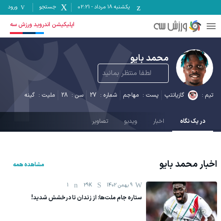
یکشنبه ۱۸ مرداد
-
02:21
جستجو
ورود
27
اپلیکیشن اندروید ورزش سه
محمد بایو
لطفا منتظر بمانید
تیم :
گازیانتپ
پست :
مهاجم
شماره :
27
سن :
28
ملیت :
گینه
در یک نگاه
اخبار
ویدیو
تصاویر
اخبار
محمد بایو
مشاهده همه
9 بهمن 1402
29K
1
ستاره جام ملت‌ها: از زندان تا درخشش شدید!