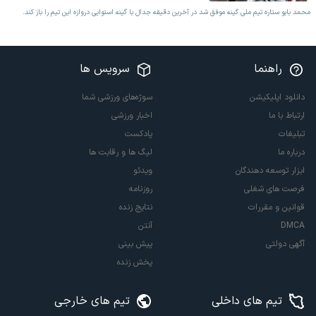
محمد بایو ستاره تیم ملی گینه موفق شد در آخرین دقیقه جدال با گینه استوایی دروازه این تیم را باز کند.
راهنما
سرویس ها
دانلود اپلیکیشن
سوژه‌های ورزشی شما
ارتباط با ما
اخبار ورزشی
تبلیغات
پادکست
درباره ما
لیگ ها و رقابت ها
ابزار توسعه دهندگان
ویدئو
فرصت های شغلی
روزنامه
قوانین و مقررات
نتایج زنده
DMCA
آنتن
آگهی دولتی
پیش بینی
پخش زنده
تیم های داخلی
تیم های خارجی