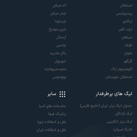
استقلال
آث میلان
پرسپولیس
اینتر میلان
تراکتور
بارسلونا
ذوب آهن
بایرن مونیخ
سپاهان
آرسنال
فولاد
چلسی
ملوان
رئال مادرید
گل‌گهر
لیورپول
آلومینیوم اراک
منچستریونایتد
استقلال خوزستان
یوونتوس
لیگ های پرطرفدار
سایر
جدول لیگ برتر ایران (خلیج فارس)
جام ملت های آسیا
لیگ آزادگان
رنکینگ فیفا
لیگ برتر انگلیس
نقل و انتقالات اروپا
لالیگا اسپانیا
نقل و انتقالات ایران