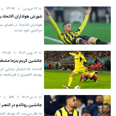
29 فروردين
33.6K
شورش هواداران الاتحاد بر
هواداران الاتحاد در فضای م
مراکشی خود شدند.
13 بهمن 1404
37.8K
جانشین کریم بنزما مش
الاتحاد که احتمال جدایی کریم 
یوسف النصیری از فنرباغچه ج
10 دی 1403
56K
3
جانشین رونالدو در النصر 
به نظر می‎‌رسد که یو