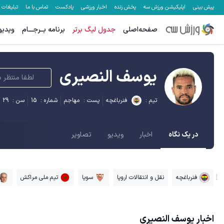
پیش بینی
اپلیکیشن ورزش سه
پخش زنده
اخبار ورزشی
پادکست
تماس با ما
تبلیغات
صفحه‌اصلی
جدول لیگ برتر
برنامه بــرجـــام
ویدیو
یوسف النصیری
لطفا منتظر ب
تیم :
فنرباغچه
پست :
مهاجم
شماره :
15
سن :
29
در یک نگاه
اخبار
ویدیو
تصاویر
فنرباغچه
نقل و انتقالات اروپا
سویا
تیم ملی مراکش
اخبار
یوسف النصیری