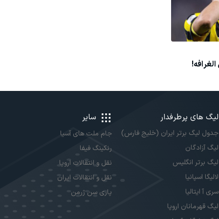
الغرافه!
لیگ های پرطرفدار
سایر
جدول لیگ برتر ایران (خلیج فارس)
جام ملت های آسیا
لیگ آزادگان
رنکینگ فیفا
لیگ برتر انگلیس
نقل و انتقالات اروپا
لالیگا اسپانیا
نقل و انتقالات ایران
سری آ ایتالیا
پاری سن ژرمن
لیگ قهرمانان اروپا