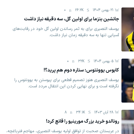
21 بهمن 1404
26.2K
0
جانشین بنزما برای اولین گل، سه دقیقه نیاز داشت
یوسف النصیری برای به ثمر رساندن اولین گل خود در رقابت‌های
آسیایی تنها به سه دقیقه زمان نیاز داشت.
5 بهمن 1404
32K
0
کابوس یوونتوس: ستاره دوم هم پرید؟!
یوسف النصیری هنوز تصمیم قطعی برای پیوستن به یوونتوس را
نگرفته است و برای نهایی کردن این انتقال مردد است.
28 آبان 1403
34.1K
8
رونالدو خرید بزرگ مورینیو را قانع کرد!
در عربستان صحبت از توافق اولیه یوسف النصیری، مهاجم فنرباغچه،