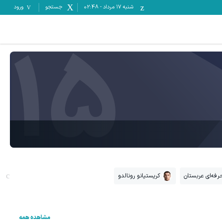
شنبه ۱۷ مرداد
-
02:48
جستجو
ورود
15
فه‌ای عربستان
کریستیانو رونالدو
مشاهده همه