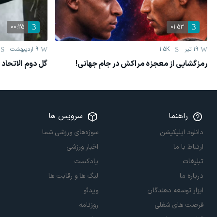
00:25
01:53
19 تیر
1.5K
9 اردیبهشت
رمزگشایی از معجزه مراکش در جام جهانی!
گل دوم الاتحاد 
راهنما
سرویس ها
دانلود اپلیکیشن
سوژه‌های ورزشی شما
ارتباط با ما
اخبار ورزشی
تبلیغات
پادکست
درباره ما
لیگ ها و رقابت ها
ابزار توسعه دهندگان
ویدئو
فرصت های شغلی
روزنامه