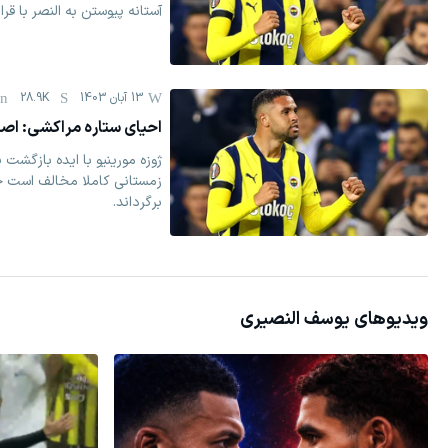
آستانه پیوستن به النصر با قر
13 آبان 1403
28.9K
احیای ستاره مراکشی: اصرا
ژوزه مورینیو با ایده بازگشت 
زمستانی کاملا مخالف است چو
برگرداند.
ویدیوهای
یوسف النصیری