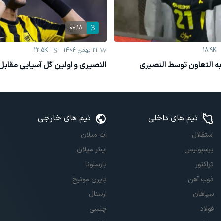
00:18
18.9K
21 بهمن 1404
22.5K
به التعاون توسط النصیری
النصیری و اولین گل آسیایی مقابل 
تیم های داخلی
تیم های خارجی
استقلال
آث میلان
پرسپولیس
اینتر میلان
تراکتور
بارسلونا
ذوب آهن
بایرن مونیخ
سپاهان
آرسنال
فولاد
چلسی