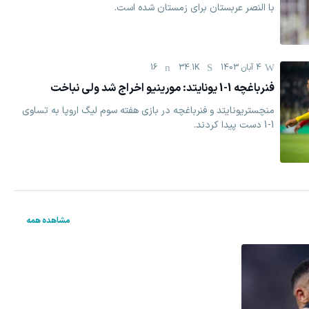
با النصر عربستان برای زمستان شده است.
4 آبان 1403
34.1K
16
فنرباغچه 1-1 یونایتد: مورینیو اخراج شد ولی نباخت
منچستریونایتد و فنرباغچه در بازی هفته سوم لیگ اروپا به تساوی
1-1 دست پیدا کردند.
مشاهده همه