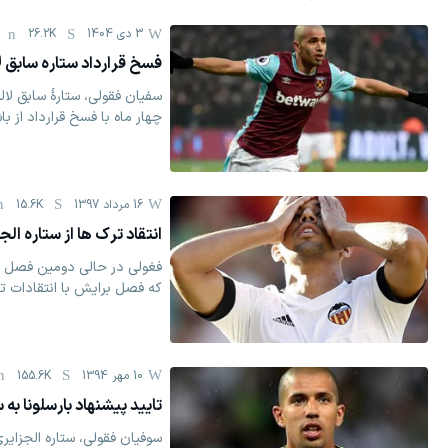
3 دی 1404
26.2K
فسخ قرارداد ستاره سابق لا
سفیان فقولی، ستارهٔ سابق لال
چهار ماه با فسخ قرارداد از ب
16 مرداد 1397
15.6K
انتقاد ترک ها از ستاره الجز
فغولی در حالی دومین فصل حض
که فصل برایش با انتقادات تن
10 مهر 1394
155.6K
تایید پیشنهاد بارسلونا به 
سوفیان فقولی، ستاره الجزایری 