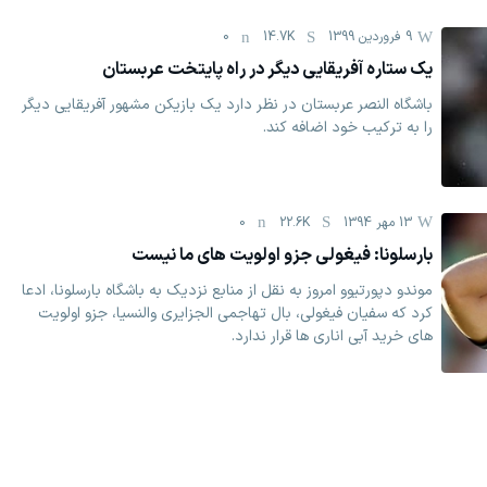
9 فروردين 1399
14.7K
0
یک ستاره آفریقایی دیگر در راه پایتخت عربستان
باشگاه النصر عربستان در نظر دارد یک بازیکن مشهور آفریقایی دیگر
را به ترکیب خود اضافه کند.
13 مهر 1394
22.6K
0
بارسلونا: فیغولی جزو اولویت های ما نیست
موندو دپورتیوو امروز به نقل از منابع نزدیک به باشگاه بارسلونا، ادعا
کرد که سفیان فیغولی، بال تهاجمی الجزایری والنسیا، جزو اولویت
های خرید آبی اناری ها قرار ندارد.