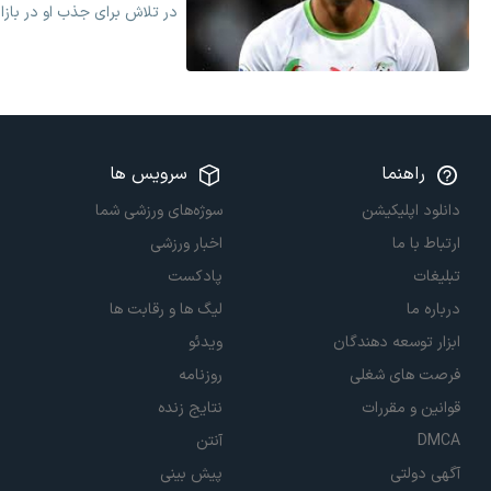
در تلاش برای جذب او در بازار
راهنما
سرویس ها
دانلود اپلیکیشن
سوژه‌های ورزشی شما
ارتباط با ما
اخبار ورزشی
تبلیغات
پادکست
درباره ما
لیگ ها و رقابت ها
ابزار توسعه دهندگان
ویدئو
فرصت های شغلی
روزنامه
قوانین و مقررات
نتایج زنده
DMCA
آنتن
آگهی دولتی
پیش بینی