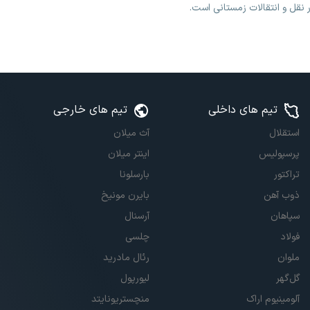
 نقل و انتقالات زمستانی است.
تیم های داخلی
تیم های خارجی
استقلال
آث میلان
پرسپولیس
اینتر میلان
تراکتور
بارسلونا
ذوب آهن
بایرن مونیخ
سپاهان
آرسنال
فولاد
چلسی
ملوان
رئال مادرید
گل‌گهر
لیورپول
آلومینیوم اراک
منچستریونایتد