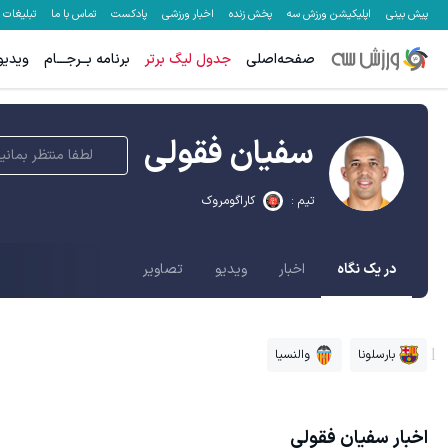
پیش بینی
اپلیکیشن ورزش سه
پخش زنده
اخبار ورزشی
پادکست
تماس با ما
تبلیغات
صفحه‌اصلی
جدول لیگ برتر
برنامه بــرجـــام
ویدیو
سفیان فقولی
لطفا منتظر بمانی
تیم :
کاراگومروک
در یک نگاه
اخبار
ویدیو
تصاویر
بارسلونا
والنسیا
اخبار
سفیان فقولی