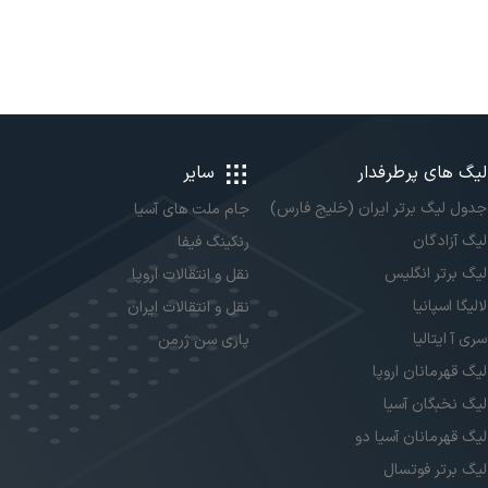
لیگ های پرطرفدار
سایر
جدول لیگ برتر ایران (خلیج فارس)
جام ملت های آسیا
لیگ آزادگان
رنکینگ فیفا
لیگ برتر انگلیس
نقل و انتقالات اروپا
لالیگا اسپانیا
نقل و انتقالات ایران
سری آ ایتالیا
پاری سن ژرمن
لیگ قهرمانان اروپا
لیگ نخبگان آسیا
لیگ قهرمانان آسیا دو
لیگ برتر فوتسال