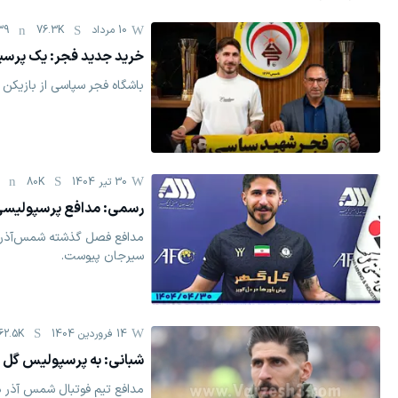
10 مرداد
76.3K
39
خرید جدید فجر: یک پر
باشگاه فجر سپاسی از بازیکن 
30 تیر 1404
80K
رسمی: مدافع پرسپولیسی 
مدافع فصل گذشته شمس‌آذر، با
سیرجان پیوست.
14 فروردين 1404
62.5K
شبانی: به پرسپولیس گل م
مدافع تیم فوتبال شمس آذر 