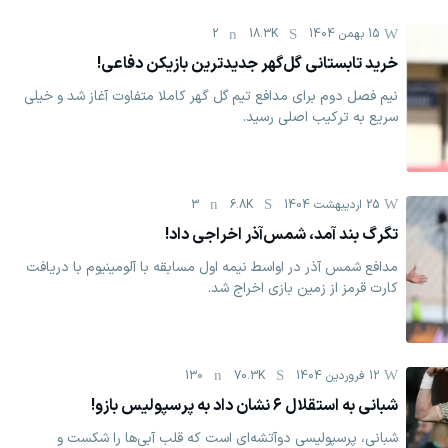
15 بهمن 1404
18.3K
2
خرید تابستانی گل‌گهر جدیدترین بازیکن دفاعی!
‏نیم فصل دوم برای مدافع تیم گل گهر کاملا متفاوت آغاز شد و خیلی
سریع به ترکیب اصلی رسید.
25 اردیبهشت 1404
6.8K
3
تگرگ بند آمد، شمس‌آذر اخراجی داد!
مدافع شمس آذر در اواسط نیمه اول مسابقه با آلومینیوم با دریافت
کارت قرمز از زمین بازی اخراج شد.
12 فروردين 1404
70.3K
130
شبانی به استقلال ۶ نشان داد به پرسپولیس بازو!
شبانی، پرسپولیسی دوآتشه‌ای است که قلب آبی‌ها را شکست و