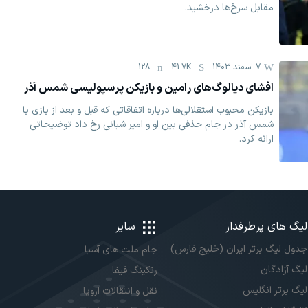
مقابل سرخ‌ها درخشید.
7 اسفند 1403
41.7K
128
افشای دیالوگ‌های رامین و بازیکن پرسپولیسی شمس آذر
بازیکن محبوب استقلالی‌ها درباره اتفاقاتی که قبل و بعد از بازی با
شمس آذر در جام حذفی بین او و امیر شبانی رخ داد توضیحاتی
ارائه کرد.
لیگ های پرطرفدار
سایر
جدول لیگ برتر ایران (خلیج فارس)
جام ملت های آسیا
لیگ آزادگان
رنکینگ فیفا
لیگ برتر انگلیس
نقل و انتقالات اروپا