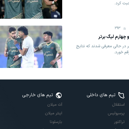
بت کرد.
293
چهارم لیگ برتر
ر در حالی معرفی شدند که نتایج
قم خورد.
تیم های داخلی
تیم های خارجی
استقلال
آث میلان
پرسپولیس
اینتر میلان
تراکتور
بارسلونا