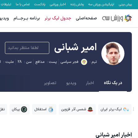
پیش بینی
اپلیکیشن ورزش سه
پخش زنده
اخبار ورزشی
پادکست
تماس با ما
تبلیغات
صفحه‌اصلی
جدول لیگ برتر
برنامه بــرجـــام
ویدیو
امیر شبانی
لطفا منتظر بمانید
تیم :
فجر سپاسی
پست :
مدافع
سن :
28
ملیت :
ا
در یک نگاه
اخبار
ویدیو
تصاویر
لیگ برتر ایران
شمس آذر قزوین
استقلال
پیکان
نقل
اخبار
امیر شبانی