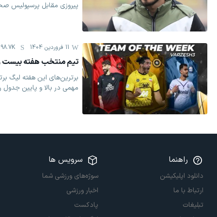
پیروزی مقابل پرسپولیس صح
11 فروردين 1404
98.7K
تیم منتخب هفته بیست و 
برترین‌های این هفته لیگ برت
مهمی در بالا و پایین جدول ر
راهنما
سرویس ها
دانلود اپلیکیشن
سوژه‌های ورزشی شما
ارتباط با ما
اخبار ورزشی
تبلیغات
پادکست