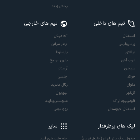
پخش زنده
تیم های داخلی
تیم های خارجی
استقلال
آث میلان
پرسپولیس
اینتر میلان
تراکتور
بارسلونا
ذوب آهن
بایرن مونیخ
سپاهان
آرسنال
فولاد
چلسی
ملوان
رئال مادرید
گل‌گهر
لیورپول
آلومینیوم اراک
منچستریونایتد
استقلال خوزستان
یوونتوس
لیگ های پرطرفدار
سایر
جدول لیگ برتر ایران (خلیج فارس)
جام ملت های آسیا