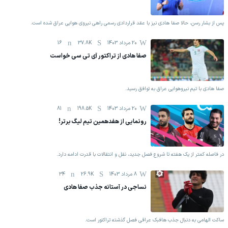
پس از بشار رسن، حالا صفا هادی نیز با عقد قراردادی رسمی راهی نیروی هوایی عراق شده است.
20 مرداد 1403
37.8K
16
صفا هادی از تراکتور آی تی سی خواست
صفا هادی با تیم نیروهوایی عراق به توافق رسید.
20 مرداد 1403
198.5K
81
رونمایی از هفدهمین تیم لیگ برتر!
در فاصله کمتر از یک هفته تا شروع فصل جدید، نقل و انتقالات با قدرت ادامه دارد.
8 مرداد 1403
26.9K
34
نساجی در آستانه جذب صفا هادی
ساکت الهامی به دنبال جذب هافبک عراقی فصل گذشته تراکتور است.