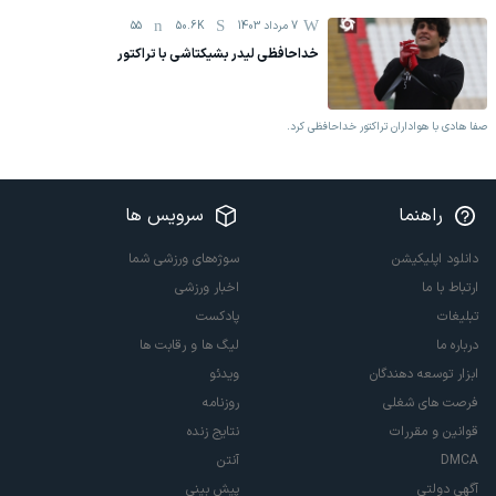
7 مرداد 1403
50.6K
55
خداحافظی لیدر بشیکتاشی با تراکتور
صفا هادی با هواداران تراکتور خداحافظی کرد.
راهنما
سرویس ها
دانلود اپلیکیشن
سوژه‌های ورزشی شما
ارتباط با ما
اخبار ورزشی
تبلیغات
پادکست
درباره ما
لیگ ها و رقابت ها
ابزار توسعه دهندگان
ویدئو
فرصت های شغلی
روزنامه
قوانین و مقررات
نتایج زنده
DMCA
آنتن
آگهی دولتی
پیش بینی