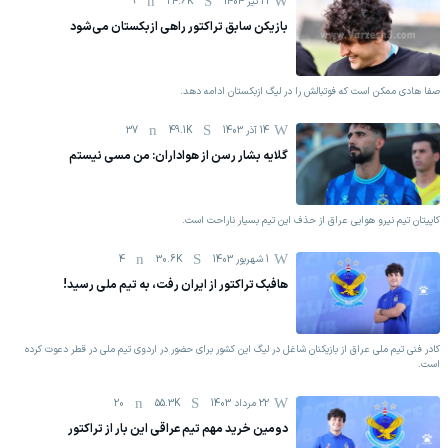
21 تیر 1404
24.6K
9
بازیکن سابق تراکتور راهی ازبکستان می‌شود
صفا هادی ممکن است که فوتبالش را در لیگ ازبکستان ادامه دهد.
14 آذر 1403
49.1K
37
گلایه بشار رسن از هواداران: من مسی نیستم
کاپیتان تیم نیرو هوایی عراق از حذف این تیم بسیار ناراحت است.
1 شهریور 1403
30.6K
4
هافبک تراکتور از ایران رفت، به تیم ملی رسید!
کادر فنی تیم ملی عراق از بازیکنان شاغل در لیگ این کشور برای حضور در اردوی تیم ملی در قطر دعوت کرده
است.
22 مرداد 1403
55.3K
20
دومین خرید مهم تیم عراقی این بار از تراکتور