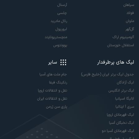
سپاهان
آرسنال
فولاد
چلسی
ملوان
رئال مادرید
گل‌گهر
لیورپول
آلومینیوم اراک
منچستریونایتد
استقلال خوزستان
یوونتوس
لیگ های پرطرفدار
سایر
جدول لیگ برتر ایران (خلیج فارس)
جام ملت های آسیا
لیگ آزادگان
رنکینگ فیفا
لیگ برتر انگلیس
نقل و انتقالات اروپا
لالیگا اسپانیا
نقل و انتقالات ایران
سری آ ایتالیا
پاری سن ژرمن
لیگ قهرمانان اروپا
لیگ نخبگان آسیا
لیگ قهرمانان آسیا دو
لیگ برتر فوتسال