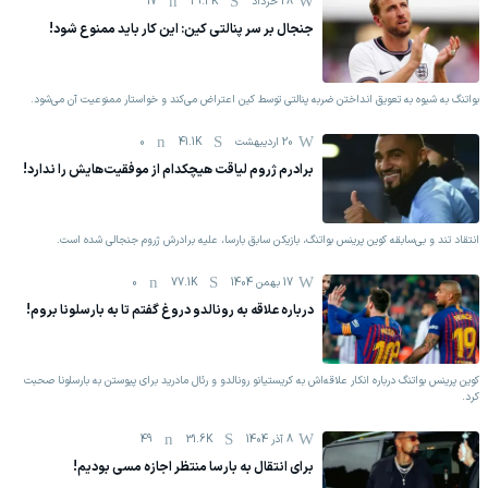
28 خرداد
29.3K
17
جنجال بر سر پنالتی کین: این کار باید ممنوع شود!
بواتنگ به شیوه به تعویق انداختن ضربه پنالتی توسط کین اعتراض می‌کند و خواستار ممنوعیت آن می‌شود.
20 اردیبهشت
41.1K
0
برادرم ژروم لیاقت هیچکدام از موفقیت‌هایش را ندارد!
انتقاد تند و بی‌سابقه کوین پرینس بواتنگ، بازیکن سابق بارسا، علیه برادرش ژروم جنجالی شده است.
17 بهمن 1404
77.1K
0
درباره علاقه به رونالدو دروغ گفتم تا به بارسلونا بروم!
کوین پرینس بواتنگ درباره انکار علاقه‌اش به کریستیانو رونالدو و رئال مادرید برای پیوستن به بارسلونا صحبت
کرد.
8 آذر 1404
31.6K
49
برای انتقال به بارسا منتظر اجازه مسی بودیم!