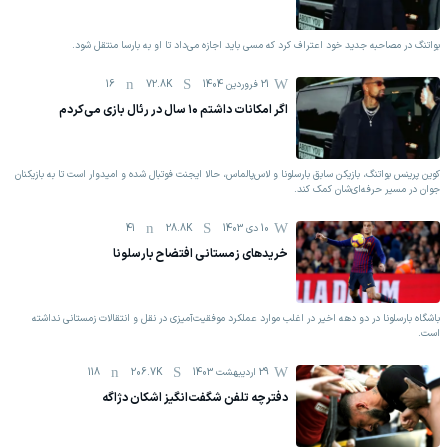
بواتنگ در مصاحبه جدید خود اعتراف کرد که مسی باید اجازه می‌داد تا او به بارسا منتقل شود.
21 فروردين 1404
72.8K
16
اگر امکانات داشتم ۱۰ سال در رئال بازی می‌کردم
کوین پرینس بواتنگ، بازیکن سابق بارسلونا و لاس‌پالماس، حالا ایجنت فوتبال شده و امیدوار است تا به بازیکنان
جوان در مسیر حرفه‌ای‌شان کمک کند.
10 دی 1403
28.8K
41
خریدهای زمستانی افتضاح بارسلونا
باشگاه بارسلونا در دو دهه اخیر در اغلب موارد عملکرد موفقیت‌آمیزی در نقل و انتقالات زمستانی نداشته
است.
29 اردیبهشت 1403
206.7K
118
دفترچه تلفن شگفت‌انگیز اشکان دژاگه