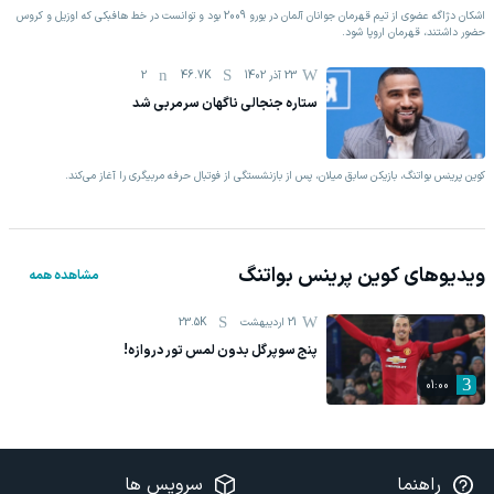
اشکان دژاگه عضوی از تیم قهرمان جوانان آلمان در یورو 2009 بود و توانست در خط هافبکی که اوزیل و کروس
حضور داشتند، قهرمان اروپا شود.
23 آذر 1402
46.7K
2
ستاره جنجالی ناگهان سرمربی شد
کوین پرینس بواتنگ، بازیکن سابق میلان، پس از بازنشستگی از فوتبال حرفه مربیگری را آغاز می‌کند.
ویدیوهای
کوین پرینس بواتنگ
مشاهده همه
21 اردیبهشت
23.5K
پنج سوپرگل بدون لمس تور دروازه!
01:00
راهنما
سرویس ها