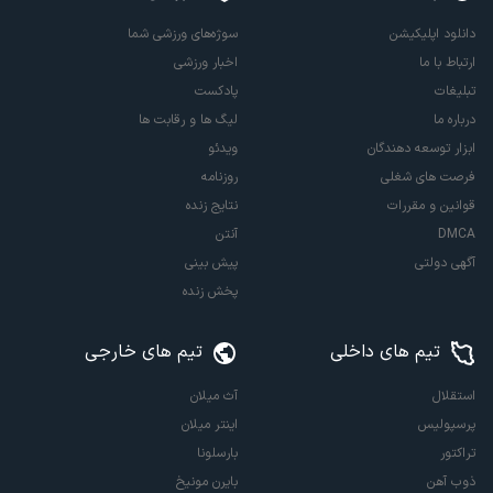
دانلود اپلیکیشن
سوژه‌های ورزشی شما
ارتباط با ما
اخبار ورزشی
تبلیغات
پادکست
درباره ما
لیگ ها و رقابت ها
ابزار توسعه دهندگان
ویدئو
فرصت های شغلی
روزنامه
قوانین و مقررات
نتایج زنده
DMCA
آنتن
آگهی دولتی
پیش بینی
پخش زنده
تیم های داخلی
تیم های خارجی
استقلال
آث میلان
پرسپولیس
اینتر میلان
تراکتور
بارسلونا
ذوب آهن
بایرن مونیخ