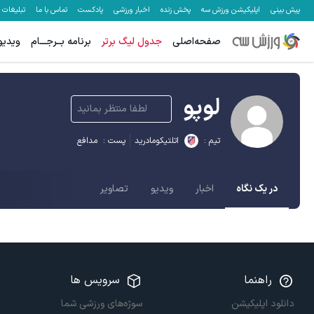
پیش بینی
اپلیکیشن ورزش سه
پخش زنده
اخبار ورزشی
پادکست
تماس با ما
تبلیغات
صفحه‌اصلی
جدول لیگ برتر
برنامه بــرجـــام
ویدیو
لوپو
لطفا منتظر بمانید
تیم :
اتلتیکومادرید
پست :
مدافع
در یک نگاه
اخبار
ویدیو
تصاویر
راهنما
سرویس ها
دانلود اپلیکیشن
سوژه‌های ورزشی شما