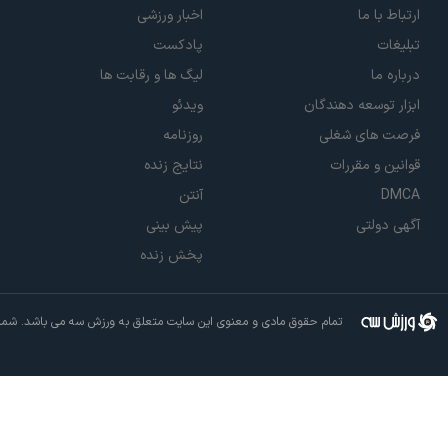
ارتباط با ما
اخبار ورزشی
تبلیغات
پادکست
درباره ما
لیگ ها و رقابت ها
ابزار توسعه دهندگان
ویدئو
فرصت های شغلی
روزنامه
قوانین و مقررات
نتایج زنده
DMCA
آنتن
آگهی دولتی
پیش بینی
پخش زنده
تمام حقوق مادی و معنوی این سایت متعلق به ورزش سه می باشد. شما م