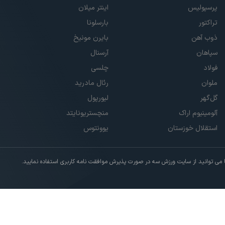
پرسپولیس
اینتر میلان
تراکتور
بارسلونا
ذوب آهن
بایرن مونیخ
سپاهان
آرسنال
فولاد
چلسی
ملوان
رئال مادرید
گل‌گهر
لیورپول
آلومینیوم اراک
منچستریونایتد
استقلال خوزستان
یوونتوس
ی توانید از سایت ورزش سه در صورت پذیرش موافقت نامه کاربری استفاده نمایید.