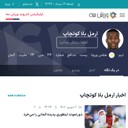
جمعه ۱۶ مرداد
-
19:47
جستجو
ورود
44
اپلیکیشن اندروید ورزش سه
ارمل بلا کوتچاپ
لطفا منتظر بمانید
تیم :
هلاس ورونا
پست :
مدافع
شماره :
44
سن :
24
ملیت :
آلمان
در یک نگاه
اخبار
ویدیو
تصاویر
اخبار
ارمل بلا کوتچاپ
مشاهده همه
6 شهریور 1402
24.2K
2
دورتموند اینطوری پدیده آلمانی را می‌خرد