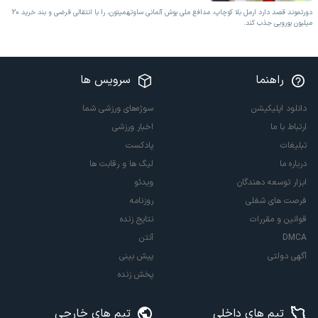
دورتموند قصد دارد ارمل بلا کوچاپ، مدافع ملی پوش آلمانی ساوتهمپتون، را با انتقالی قرضی و بند خرید 20
میلیون یورویی جذب کند.
راهنما
سرویس ها
دانلود اپلیکیشن
سوژه‌های ورزشی شما
ارتباط با ما
اخبار ورزشی
تبلیغات
پادکست
درباره ما
لیگ ها و رقابت ها
ابزار توسعه دهندگان
ویدئو
فرصت های شغلی
روزنامه
قوانین و مقررات
نتایج زنده
DMCA
آنتن
آگهی دولتی
پیش بینی
پخش زنده
تیم های داخلی
تیم های خارجی