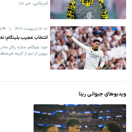
آمریکایی، خبر داد.
18 اردیبهشت 1403
5.6K
انتخاب عجیب بلینگام: نه 
جود بلینگام، ستاره رئال ماد
بیرون از تیم از گزینه غیرمنتظره
ویدیوهای
جیوانی رینا