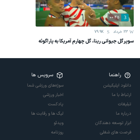
00:45
23 خرداد
79.9K
سوپرگل جیوانی رینا، گل چهارم آمریکا به پاراگوئه
راهنما
سرویس ها
دانلود اپلیکیشن
سوژه‌های ورزشی شما
ارتباط با ما
اخبار ورزشی
تبلیغات
پادکست
درباره ما
لیگ ها و رقابت ها
ابزار توسعه دهندگان
ویدئو
فرصت های شغلی
روزنامه