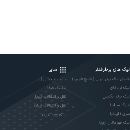
لیگ های پرطرفدار
سایر
جدول لیگ برتر ایران (خلیج فارس)
جام ملت های آسیا
لیگ آزادگان
رنکینگ فیفا
لیگ برتر انگلیس
نقل و انتقالات اروپا
لالیگا اسپانیا
نقل و انتقالات ایران
سری آ ایتالیا
پاری سن ژرمن
لیگ قهرمانان اروپا