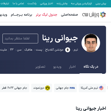
پیش بینی
اپلیکیشن ورزش سه
پخش زنده
اخبار ورزشی
پادکست
تماس با ما
تبلیغات
صفحه‌اصلی
جدول لیگ برتر
برنامه بــرجـــام
ویدیو
جیوانی رینا
لطفا منتظر بمانید
تیم :
مونشن گلادباخ
پست :
هافبک
سن :
23
ملیت 
در یک نگاه
اخبار
ویدیو
تصاویر
تیم ملی آمریکا
جام جهانی
دورتموند
جام جهانی 2022 قطر
اخبار
جیوانی رینا