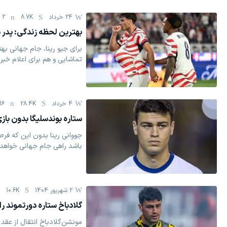
24 خرداد
8.7K
2
بهترین لحظه زندگی: پدر 
برای جیو رینا، جام جهانی به
تماشایی و هم برای اعلام خب
4 خرداد
28.4K
16
ستاره بوندسلیگا بدون باز
جووانی رینا بدون این که فر
باشد راهی جام جهانی خواهد 
2 شهریور 1404
10.6K
گلادباخ ستاره دورتموند ر
مونشن‌گلادباخ انتقال از عقد 