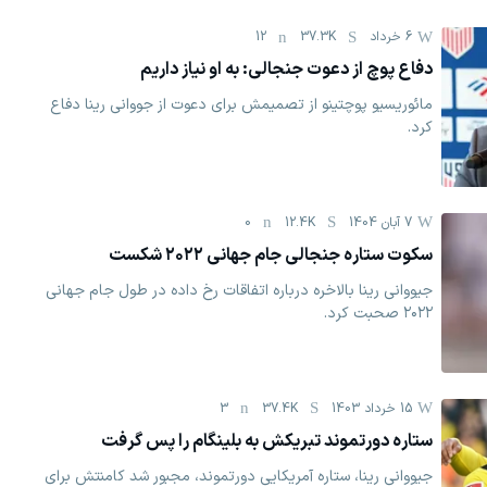
6 خرداد
37.3K
12
دفاع پوچ از دعوت جنجالی: به او نیاز داریم
مائوریسیو پوچتینو از تصمیمش برای دعوت از جووانی رینا دفاع
کرد.
7 آبان 1404
12.4K
0
سکوت ستاره جنجالی جام جهانی ۲۰۲۲ شکست
جیووانی رینا بالاخره درباره اتفاقات رخ داده در طول جام جهانی
۲۰۲۲ صحبت کرد.
15 خرداد 1403
37.4K
3
ستاره دورتموند تبریکش به بلینگام را پس گرفت
جیووانی رینا، ستاره آمریکایی دورتموند، مجبور شد کامنتش برای