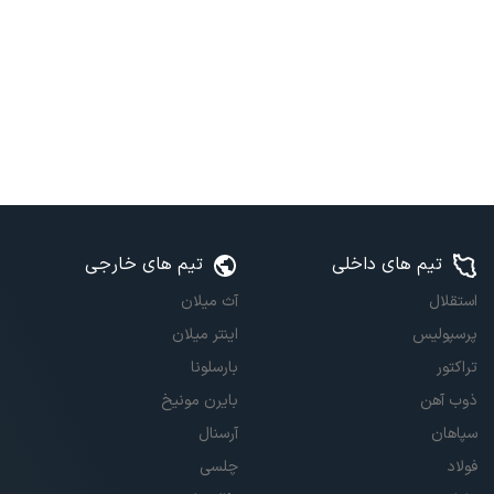
تیم های داخلی
تیم های خارجی
استقلال
آث میلان
پرسپولیس
اینتر میلان
تراکتور
بارسلونا
ذوب آهن
بایرن مونیخ
سپاهان
آرسنال
فولاد
چلسی