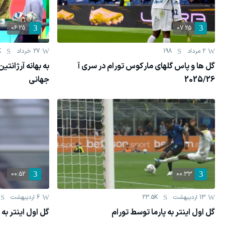
06:25
07:25
2 مرداد
198
27 خرداد
K
گل ها و پاس گلهای مارکوس تورام در سری آ
به بهانه آرژانتی
2025/26
جهانی
00:52
00:33
13 اردیبهشت
23.5K
6 اردیبهشت
گل اول اینتر به پارما توسط تورام
گل اول اینتر به 