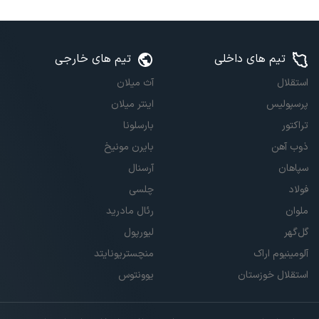
تیم های داخلی
تیم های خارجی
استقلال
آث میلان
پرسپولیس
اینتر میلان
تراکتور
بارسلونا
ذوب آهن
بایرن مونیخ
سپاهان
آرسنال
فولاد
چلسی
ملوان
رئال مادرید
گل‌گهر
لیورپول
آلومینیوم اراک
منچستریونایتد
استقلال خوزستان
یوونتوس