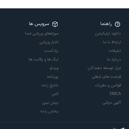
راهنما
سرویس ها
دانلود اپلیکیشن
سوژه‌های ورزشی شما
ارتباط با ما
اخبار ورزشی
تبلیغات
پادکست
درباره ما
لیگ ها و رقابت ها
ابزار توسعه دهندگان
ویدئو
فرصت های شغلی
روزنامه
قوانین و مقررات
نتایج زنده
DMCA
آنتن
آگهی دولتی
پیش بینی
پخش زنده