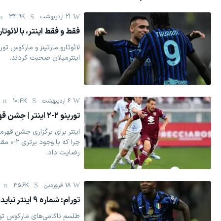
21 اردیبهشت
34.9K
فقط و فقط اینتر، با لائوتا
لائوتارو مارتینز و مارکوس تور
اینترمیلان صحبت کردند.
6 اردیبهشت
10.4K
تورینو ۲-۲ اینتر | جشن قهرمانی به تأخیر افتاد
اینتر برای برگزاری جشن قهرم
رضایت داد.
18 فروردين
35.6K
تورام: شماره 9 اینتر نباید 3 ماه تشنه گلزنی بماند!
طلسم ناکامی‌های مارکوس تورا