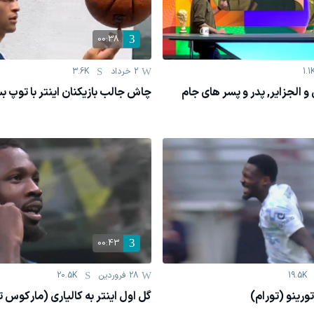
00:38
1.1
2 خرداد
3.6K
ن و الجزایر, پدر و پسر های جام
چاش جالب بازیکنان اینتر با توپ ب
00:43
19.5K
28 فروردين
20.5K
تورینو (تورام)
گل اول اینتر به کالیاری (مارکوس ت