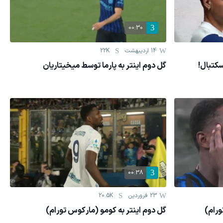
00:30
14 اردیبهشت
22K
سکتبال!
گل دوم اینتر به پارما توسط میخیتاریان
00:38
23 فروردين
20.5K
ورام)
گل دوم اینتر به کومو (مارکوس تورام)