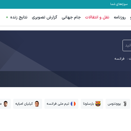
سوژه‌های شما
روزنامه
نقل و انتقالات
جام جهانی
گزارش تصویری
نتایج زنده
نید
 :
فرانسه
یوونتوس
بارسلونا
تیم ملی فرانسه
کیلیان امباپه
م