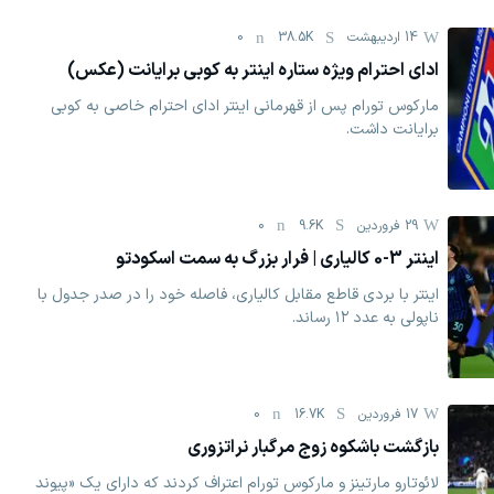
14 اردیبهشت
38.5K
0
ادای احترام ویژه ستاره اینتر به کوبی برایانت (عکس)
مارکوس تورام پس از قهرمانی اینتر ادای احترام خاصی به کوبی
برایانت داشت.
29 فروردين
9.6K
0
اینتر 3-0 کالیاری | فرار بزرگ به سمت اسکودتو
اینتر با بردی قاطع مقابل کالیاری، فاصله خود را در صدر جدول با
ناپولی به عدد ۱۲ رساند.
17 فروردين
16.7K
0
بازگشت باشکوه زوج مرگبار نراتزوری
لائوتارو مارتینز و مارکوس تورام اعتراف کردند که دارای یک «پیوند