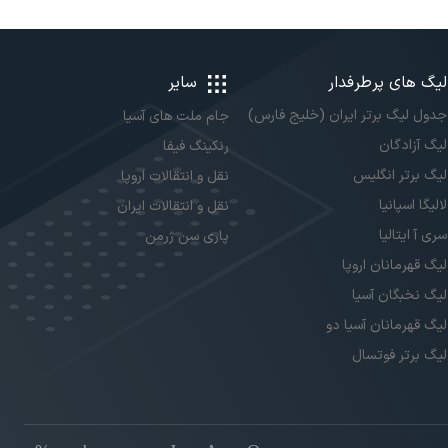
لیگ های پرطرفدار
سایر
جدول لیگ برتر ایران (خلیج فارس)
جام ملت های آسیا
لیگ آزادگان
رنکینگ فیفا
لیگ برتر انگلیس
نقل و انتقالات اروپا
لالیگا اسپانیا
نقل و انتقالات ایران
سری آ ایتالیا
پاری سن ژرمن
لیگ قهرمانان اروپا
لیگ نخبگان آسیا
لیگ قهرمانان آسیا دو
لیگ برتر فوتسال