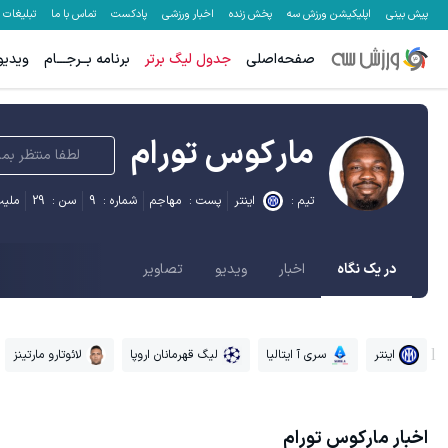
پیش بینی
اپلیکیشن ورزش سه
پخش زنده
اخبار ورزشی
پادکست
تماس با ما
تبلیغات
صفحه‌اصلی
جدول لیگ برتر
برنامه بــرجـــام
ویدیو
مارکوس تورام
لطفا منتظر بما
تیم :
اینتر
پست :
مهاجم
شماره :
9
سن :
29
ملیت
در یک نگاه
اخبار
ویدیو
تصاویر
اینتر
سری آ ایتالیا
لیگ قهرمانان اروپا
لائوتارو مارتینز
اخبار
مارکوس تورام