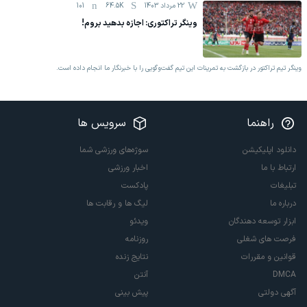
22 مرداد 1403
64.5K
101
وینگر تراکتوری: اجازه بدهید بروم!
وینگر تیم تراکتور در بازگشت به تمرینات این تیم گفت‌وگویی را با خبرنگار ما انجام داده است.
راهنما
سرویس ها
دانلود اپلیکیشن
سوژه‌های ورزشی شما
ارتباط با ما
اخبار ورزشی
تبلیغات
پادکست
درباره ما
لیگ ها و رقابت ها
ابزار توسعه دهندگان
ویدئو
فرصت های شغلی
روزنامه
قوانین و مقررات
نتایج زنده
DMCA
آنتن
آگهی دولتی
پیش بینی