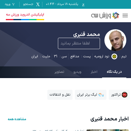
یکشنبه ۱۸ مرداد
-
01:44
جستجو
ورود
اپلیکیشن اندروید ورزش سه
محمد قنبری
لطفا منتظر بمانید
تیم :
نود ارومیه
پست :
مدافع
سن :
31
ملیت :
ایران
در یک نگاه
اخبار
ویدیو
تصاویر
تراکتور
لیگ برتر ایران
نقل و انتقالات
اخبار
محمد قنبری
مشاهده همه