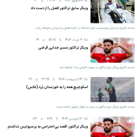
5 شهریور 1404
38.2K
23
وینگر سابق تراکتور فصل را از دست داد
محمد قنبری به دلیل مصدومیت زانو احتمالا در ادامه فصل به میدان نخواهد رفت.
4 خرداد 1404
57.1K
41
وینگر تراکتور مسیر جدایی قرضی
محمد قنبری وینگر تیم تراکتور به صورت قرضی جدا خواهد شد.
24 اردیبهشت 1404
29.6K
68
اسکوچیچ همه را به خوزستان بُرد (عکس)
محمد قنبری وینگر تیم تراکتور در سفر به اهواز حضور داشته است.
16 فروردين 1404
86K
186
وینگر تراکتور: قصد بی‌احترامی به پرسپولیس نداشتم