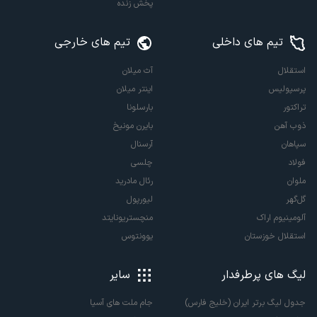
پخش زنده
تیم های داخلی
تیم های خارجی
استقلال
آث میلان
پرسپولیس
اینتر میلان
تراکتور
بارسلونا
ذوب آهن
بایرن مونیخ
سپاهان
آرسنال
فولاد
چلسی
ملوان
رئال مادرید
گل‌گهر
لیورپول
آلومینیوم اراک
منچستریونایتد
استقلال خوزستان
یوونتوس
لیگ های پرطرفدار
سایر
جدول لیگ برتر ایران (خلیج فارس)
جام ملت های آسیا