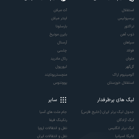
استقلال
آث میلان
پرسپولیس
اینتر میلان
تراکتور
بارسلونا
ذوب آهن
بایرن مونیخ
سپاهان
آرسنال
فولاد
چلسی
ملوان
رئال مادرید
گل‌گهر
لیورپول
آلومینیوم اراک
منچستریونایتد
استقلال خوزستان
یوونتوس
لیگ های پرطرفدار
سایر
جدول لیگ برتر ایران (خلیج فارس)
جام ملت های آسیا
لیگ آزادگان
رنکینگ فیفا
لیگ برتر انگلیس
نقل و انتقالات اروپا
لالیگا اسپانیا
نقل و انتقالات ایران