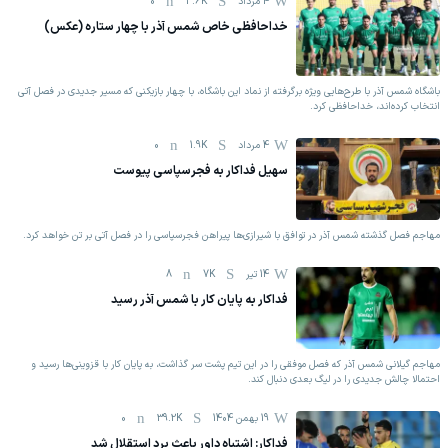
4 مرداد
3.6K
0
خداحافظی خاص شمس آذر با چهار ستاره (عکس)
باشگاه شمس آذر با طرح‌هایی ویژه برگرفته از نماد این باشگاه، با چهار بازیکنی که مسیر جدیدی در فصل آتی
انتخاب کرده‌اند، خداحافظی کرد.
4 مرداد
1.9K
0
سهیل فداکار به فجرسپاسی پیوست
مهاجم فصل گذشته شمس آذر در توافق با شیرازی‌ها پیراهن فجرسپاسی را در فصل آتی بر تن خواهد کرد.
14 تیر
7K
8
فداکار به پایان کار با شمس آذر رسید
مهاجم گیلانی شمس آذر که فصل موفقی را در این تیم پشت سر گذاشت، به پایان کار با قزوینی‌ها رسید و
احتمالا چالش جدیدی را در لیگ بعدی دنبال کند.
19 بهمن 1404
39.2K
0
فداکار: اشتباه داور باعث برد استقلال شد