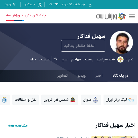
پنجشنبه ۱۵ مرداد
-
07:33
جستجو
ورود
اپلیکیشن اندروید ورزش سه
سهیل فداکار
لطفا منتظر بمانید
تیم :
فجر سپاسی
پست :
مهاجم
سن :
27
ملیت :
ایران
در یک نگاه
اخبار
ویدیو
تصاویر
لیگ برتر ایران
ملوان
شمس آذر قزوین
نقل و انتقالات
اخبار
سهیل فداکار
مشاهده همه