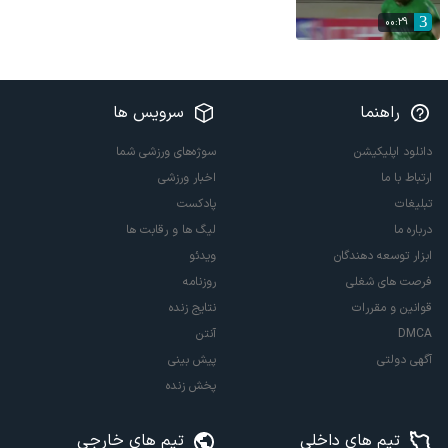
00:29
راهنما
سرویس ها
دانلود اپلیکیشن
سوژه‌های ورزشی شما
ارتباط با ما
اخبار ورزشی
تبلیغات
پادکست
درباره ما
لیگ ها و رقابت ها
ابزار توسعه دهندگان
ویدئو
فرصت های شغلی
روزنامه
قوانین و مقررات
نتایج زنده
DMCA
آنتن
آگهی دولتی
پیش بینی
پخش زنده
تیم های داخلی
تیم های خارجی