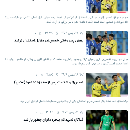
مهاجم موفق شمس آذر در جدال با استقلال از کم‌تجربگی‌ تیمش به عنوان دلیل اصلی ناکامی در بازگشت بزرگ
یاد می‌کند و مدعی است البته اشتباه داوری هم تاثیر بزرگی در آن داشت.
17 بهمن 1404
39.7K
0
بغض پسر رشتی شمس آذر مقابل استقلال ترکید
برای دومین هفته پیاپی این پسران گیلانی وحید رضایی هستند که در نقش گلزن برای تیم او ظاهر می‌شوند اما
اینبار بخت امتیازگیری با سرمربی این تیم یار نبود.
16 بهمن 1404
11.8K
0
شمس‌آذر، شکست پس از معجزه ده نفره (عکس)
وقت‌های تلف شده بازی شمس‌آذر و استقلال یکی از جذاب‌ترین مسابقات فصل فوتبال ایران بود.
3 بهمن 1404
22.4K
0
فداکار: نمی‌دانم پنجره ملوان چطور باز شد