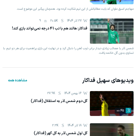
مهاجم اسبق ملوان که بابت مطالباتش از این تیم شکایت کرده بود، همچنان پیگیر این موضوع است.
27 آذر 1404
20.5K
9
فداکار: هالند هم با تب 41 درجه نمی‌تواند بازی کند!
شمس آذر با مصائب زیادی دیدار برابر ذوب آهن را دنبال کرد و در نهایت این بازی پراهمیت برای هر دو تیم، با
تساوی بدون گل خاتمه یافت.
ویدیوهای
سهیل فداکار
مشاهده همه
16 بهمن 1404
27.9K
گل دوم شمس آذر به استقلال (فداکار)
00:45
18 آذر 1404
2.3K
گل اول شمس آذر به گل گهر (فداکار)