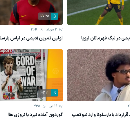
07:25
3 مرداد
2.6K
می در لیگ قهرمانان اروپا
اولین تمرین آدیمی در لباس بارسلو
02:21
2
19 تیر
335
رارداد با بارسلونا وارد نیوکمپ
گوردون آماده نبرد با نروژی ها!