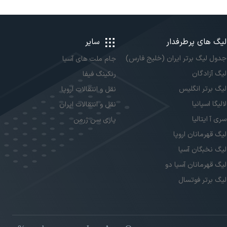
لیگ های پرطرفدار
سایر
جدول لیگ برتر ایران (خلیج فارس)
جام ملت های آسیا
لیگ آزادگان
رنکینگ فیفا
لیگ برتر انگلیس
نقل و انتقالات اروپا
لالیگا اسپانیا
نقل و انتقالات ایران
سری آ ایتالیا
پاری سن ژرمن
لیگ قهرمانان اروپا
لیگ نخبگان آسیا
لیگ قهرمانان آسیا دو
لیگ برتر فوتسال