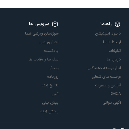
راهنما
سرویس ها
دانلود اپلیکیشن
سوژه‌های ورزشی شما
ارتباط با ما
اخبار ورزشی
تبلیغات
پادکست
درباره ما
لیگ ها و رقابت ها
ابزار توسعه دهندگان
ویدئو
فرصت های شغلی
روزنامه
قوانین و مقررات
نتایج زنده
DMCA
آنتن
آگهی دولتی
پیش بینی
پخش زنده