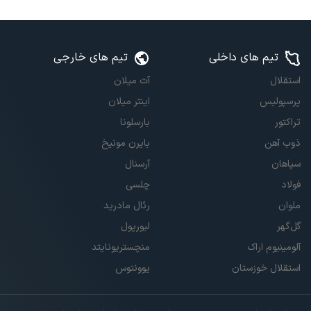
تیم های داخلی
تیم های خارجی
استقلال
آث میلان
پرسپولیس
اینتر میلان
تراکتور
بارسلونا
ذوب آهن
بایرن مونیخ
سپاهان
آرسنال
فولاد
چلسی
ملوان
رئال مادرید
گل‌گهر
لیورپول
آلومینیوم اراک
منچستریونایتد
استقلال خوزستان
یوونتوس