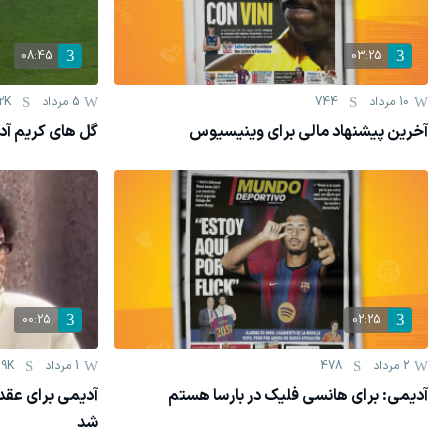
08:45
03:25
10 مرداد
744
5 مرداد
2K
آخرین پیشنهاد مالی برای وینیسیوس
گل های کریم آدی
00:25
02:25
2 مرداد
478
1 مرداد
.9K
آدیمی: برای هانسی فلیک در بارسا هستم
آدیمی برای عقد ق
شد