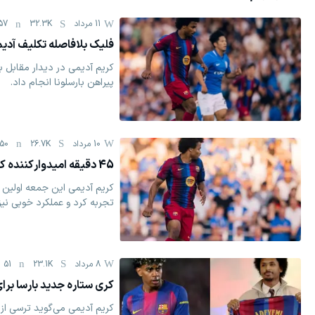
11 مرداد
32.3K
57
فلیک بلافاصله تکلیف آدی
کریم آدیمی در دیدار مقابل ب
پیراهن بارسلونا انجام داد.
10 مرداد
26.7K
50
45 دقیقه امیدوارکننده کریم با پیراهن بارسلونا
کریم آدیمی این جمعه اولین د
تجربه کرد و عملکرد خوبی نی
8 مرداد
23.1K
51
کری ستاره جدید بارسا برای
کریم آدیمی می‌گوید ترسی از ل