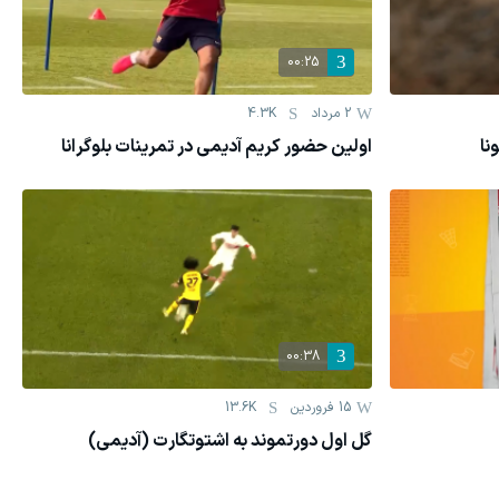
00:25
2 مرداد
4.3K
نا
اولین حضور کریم آدیمی در تمرینات بلوگرانا
00:38
15 فروردين
13.6K
گل اول دورتموند به اشتوتگارت (آدیمی)