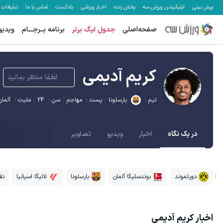
پیش بینی
اپلیکیشن ورزش سه
پخش زنده
اخبار ورزشی
پادکست
تماس با ما
تبلیغات
صفحه‌اصلی
جدول لیگ برتر
برنامه بــرجـــام
ویدیو
کریم آدیمی
لطفا منتظر بمانید
تیم :
بارسلونا
پست :
مهاجم
سن :
24
ملیت :
آلمان
در یک نگاه
اخبار
ویدیو
تصاویر
دورتموند
بوندسلیگا آلمان
بارسلونا
لالیگا اسپانیا
نق
اخبار
کریم آدیمی