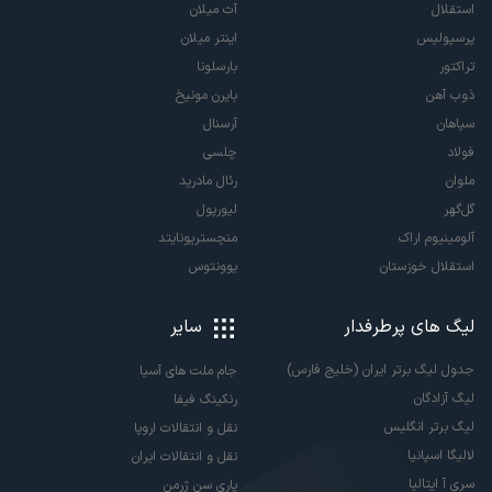
استقلال
آث میلان
پرسپولیس
اینتر میلان
تراکتور
بارسلونا
ذوب آهن
بایرن مونیخ
سپاهان
آرسنال
فولاد
چلسی
ملوان
رئال مادرید
گل‌گهر
لیورپول
آلومینیوم اراک
منچستریونایتد
استقلال خوزستان
یوونتوس
لیگ های پرطرفدار
سایر
جدول لیگ برتر ایران (خلیج فارس)
جام ملت های آسیا
لیگ آزادگان
رنکینگ فیفا
لیگ برتر انگلیس
نقل و انتقالات اروپا
لالیگا اسپانیا
نقل و انتقالات ایران
سری آ ایتالیا
پاری سن ژرمن