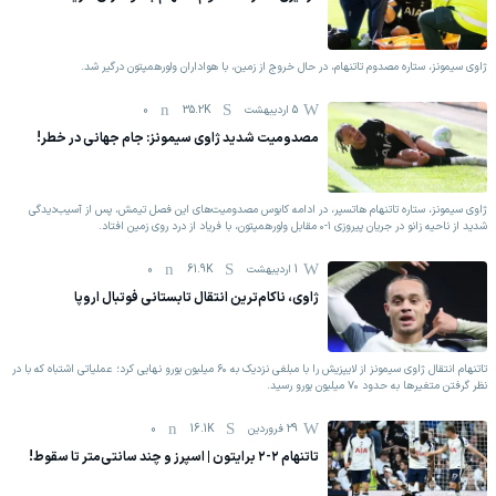
ژاوی سیمونز، ستاره مصدوم تاتنهام، در حال خروج از زمین، با هواداران ولورهمپتون درگیر شد.
5 اردیبهشت
35.2K
0
مصدومیت شدید ژاوی سیمونز: جام جهانی در خطر!
ژاوی سیمونز، ستاره تاتنهام هاتسپر، در ادامه کابوس مصدومیت‌های این فصل تیمش، پس از آسیب‌دیدگی
شدید از ناحیه زانو در جریان پیروزی ۱-۰ مقابل ولورهمپتون، با فریاد از درد روی زمین افتاد.
1 اردیبهشت
61.9K
0
ژاوی، ناکام‌ترین انتقال تابستانی فوتبال اروپا
تاتنهام انتقال ژاوی سیمونز از لایپزیش را با مبلغی نزدیک به ۶۰ میلیون یورو نهایی کرد؛ عملیاتی اشتباه که با در
نظر گرفتن متغیرها به حدود ۷۰ میلیون یورو رسید.
29 فروردين
16.1K
0
تاتنهام ۲-۲ برایتون | اسپرز و چند سانتی‌متر تا سقوط!