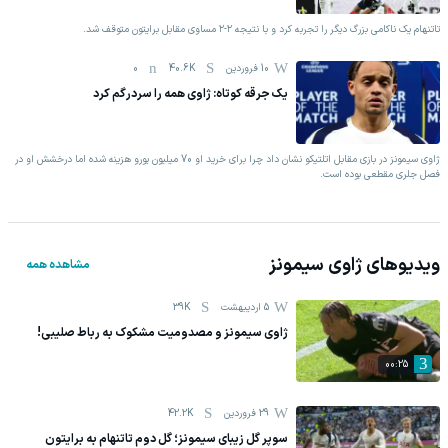
تاتنهام یک ناکامی بزرگ دیگر را تجربه کرد و با نتیجه ۲-۲ مساوی مقابل برایتون متوقف شد.
10 فروردين
40.6K
0
یک جرقه کوتاه: ژاوی همه را سردرگم کرد
ژاوی سیمونز در بازی مقابل اتلتیکو نشان داد چرا برای خرید او 70 میلیون یورو هزینه شده اما درخشش او در
فصل جلری مقطعی بوده است.
ویدیوهای
ژاوی سیمونز
مشاهده همه
5 اردیبهشت
39K
ژاوی سیمونز و مصدومیت مشکوک به رباط صلیبی!
00:25
29 فروردين
42.2K
سوپر گل زیبای سیمونز؛ گل دوم تاتنهام به برایتون