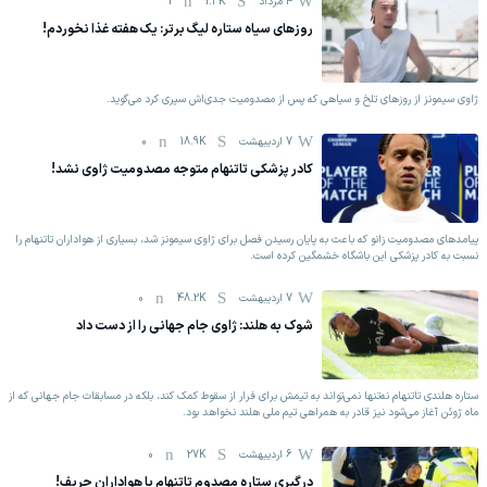
4 مرداد
1.3K
1
روزهای سیاه ستاره لیگ برتر: یک هفته غذا نخوردم!
ژاوی سیمونز از روزهای تلخ و سیاهی که پس از مصدومیت جدی‌اش سپری کرد می‌گوید.
7 اردیبهشت
18.9K
0
کادر پزشکی تاتنهام متوجه مصدومیت ژاوی نشد!
پیامدهای مصدومیت زانو که باعث به پایان رسیدن فصل برای ژاوی سیمونز شد، بسیاری از هواداران تاتنهام را
نسبت به کادر پزشکی این باشگاه خشمگین کرده است.
7 اردیبهشت
48.2K
0
شوک به هلند: ژاوی جام جهانی را از دست داد
ستاره هلندی تاتنهام نه‌تنها نمی‌تواند به تیمش برای فرار از سقوط کمک کند، بلکه در مسابقات جام جهانی که از
ماه ژوئن آغاز می‌شود نیز قادر به همراهی تیم ملی هلند نخواهد بود.
6 اردیبهشت
27K
0
درگیری ستاره مصدوم تاتنهام با هواداران حریف!