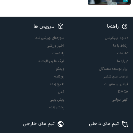
راهنما
سرویس ها
دانلود اپلیکیشن
سوژه‌های ورزشی شما
ارتباط با ما
اخبار ورزشی
تبلیغات
پادکست
درباره ما
لیگ ها و رقابت ها
ابزار توسعه دهندگان
ویدئو
فرصت های شغلی
روزنامه
قوانین و مقررات
نتایج زنده
DMCA
آنتن
آگهی دولتی
پیش بینی
پخش زنده
تیم های داخلی
تیم های خارجی