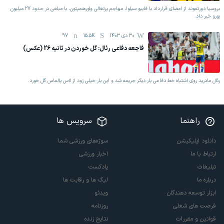
بروسیا دورتموند از امضای قرارداد با فابیو سیلوا، مهاجم پرتغالی ولورهمپتون، با مبلغی در حدود 27 میلیون
یورو خبر داد.
30 دی 1403
15.5K
97
فاجعه دفاعی رئال: گل خوردن در ثانیه 26 (عکس)
رئال مادرید روی اشتباه خط دفاعی بار دیگر جریمه شد و این بار خیلی زود از لاس پالماس گل خورد.
راهنما
سرویس ها
دانلود اپلیکیشن
سوژه‌های ورزشی شما
ارتباط با ما
اخبار ورزشی
تبلیغات
پادکست
درباره ما
لیگ ها و رقابت ها
ابزار توسعه دهندگان
ویدئو
فرصت های شغلی
روزنامه
قوانین و مقررات
نتایج زنده