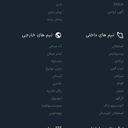
DMCA
آنتن
آگهی دولتی
پیش بینی
پخش زنده
تیم های داخلی
تیم های خارجی
استقلال
آث میلان
پرسپولیس
اینتر میلان
تراکتور
بارسلونا
ذوب آهن
بایرن مونیخ
سپاهان
آرسنال
فولاد
چلسی
ملوان
رئال مادرید
گل‌گهر
لیورپول
آلومینیوم اراک
منچستریونایتد
استقلال خوزستان
یوونتوس