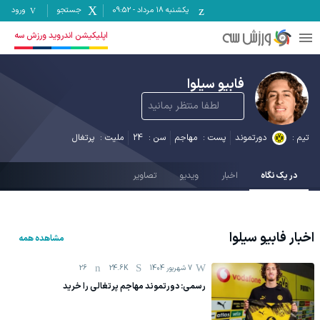
یکشنبه ۱۸ مرداد
-
09:52
جستجو
ورود
اپلیکیشن اندروید ورزش سه
فابیو سیلوا
لطفا منتظر بمانید
تیم :
دورتموند
پست :
مهاجم
سن :
24
ملیت :
پرتغال
در یک نگاه
اخبار
ویدیو
تصاویر
اخبار
فابیو سیلوا
مشاهده همه
7 شهریور 1404
24.6K
26
رسمی: دورتموند مهاجم پرتغالی را خرید