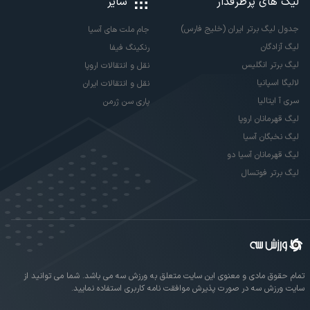
لیگ های پرطرفدار
سایر
جدول لیگ برتر ایران (خلیج فارس)
جام ملت های آسیا
لیگ آزادگان
رنکینگ فیفا
لیگ برتر انگلیس
نقل و انتقالات اروپا
لالیگا اسپانیا
نقل و انتقالات ایران
سری آ ایتالیا
پاری سن ژرمن
لیگ قهرمانان اروپا
لیگ نخبگان آسیا
لیگ قهرمانان آسیا دو
لیگ برتر فوتسال
تمام حقوق مادی و معنوی این سایت متعلق به ورزش سه می باشد. شما می توانید از
سایت ورزش سه در صورت پذیرش موافقت نامه کاربری استفاده نمایید.