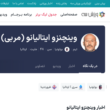
پیش بینی
اپلیکیشن ورزش سه
پخش زنده
اخبار ورزشی
پادکست
تماس با ما
تبلیغات
صفحه‌اصلی
جدول لیگ برتر
برنامه بــرجـــام
ویدیو
وینچنزو ایتالیانو
(مربی)
تیم :
بولونیا
سن :
48
ملیت :
ایتالیا
در یک نگاه
اخبار
ویدیو
تصاویر
بولونیا
سری آ ایتالیا
فیورنتینا
اخبار
وینچنزو ایتالیانو