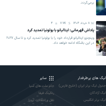
برمی‌گردد.
8 خرداد 1404
7.7K
4
پاداش قهرمانی: ایتالیانو با بولونیا تمدید کرد
وینچنزو ایتالیانو قرارداد خود را با بولونیا تمدید کرد و تا سال ۲۰۲۷
در این باشگاه ادامه خواهد داد.
لیگ های پرطرفدار
سایر
جدول لیگ برتر ایران (خلیج فارس)
جام ملت های آسیا
لیگ آزادگان
رنکینگ فیفا
لیگ برتر انگلیس
نقل و انتقالات اروپا