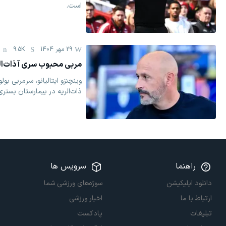
است.
29 مهر 1404
9.5K
مربی محبوب سری آ ذات‌ال
وینچنزو ایتالیانو، سرمربی بو
ذات‌الریه در بیمارستان بستری
راهنما
سرویس ها
دانلود اپلیکیشن
سوژه‌های ورزشی شما
ارتباط با ما
اخبار ورزشی
تبلیغات
پادکست