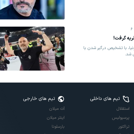
6
ریه گرفت!
لونیا، با تشخیص درگیر شدن با
 شد.
تیم های داخلی
تیم های خارجی
استقلال
آث میلان
پرسپولیس
اینتر میلان
تراکتور
بارسلونا