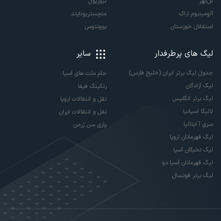
گل‌گهر
لیورپول
آلومینیوم اراک
منچستریونایتد
استقلال خوزستان
یوونتوس
لیگ های پرطرفدار
سایر
جدول لیگ برتر ایران (خلیج فارس)
جام ملت های آسیا
لیگ آزادگان
رنکینگ فیفا
لیگ برتر انگلیس
نقل و انتقالات اروپا
لالیگا اسپانیا
نقل و انتقالات ایران
سری آ ایتالیا
پاری سن ژرمن
لیگ قهرمانان اروپا
لیگ نخبگان آسیا
لیگ قهرمانان آسیا دو
لیگ برتر فوتسال