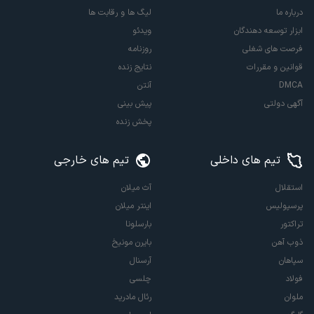
درباره ما
لیگ ها و رقابت ها
ابزار توسعه دهندگان
ویدئو
فرصت های شغلی
روزنامه
قوانین و مقررات
نتایج زنده
DMCA
آنتن
آگهی دولتی
پیش بینی
پخش زنده
تیم های داخلی
تیم های خارجی
استقلال
آث میلان
پرسپولیس
اینتر میلان
تراکتور
بارسلونا
ذوب آهن
بایرن مونیخ
سپاهان
آرسنال
فولاد
چلسی
ملوان
رئال مادرید