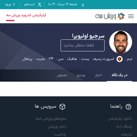
جمعه ۱۶ مرداد
-
10:19
جستجو
ورود
اپلیکیشن اندروید ورزش سه
سرجیو اولیویرا
لطفا منتظر بمانید
تیم :
اسپورت رسیف
پست :
هافبک
سن :
34
ملیت :
پرتغال
در یک نگاه
اخبار
ویدیو
تصاویر
راهنما
سرویس ها
دانلود اپلیکیشن
سوژه‌های ورزشی شما
ارتباط با ما
اخبار ورزشی
تبلیغات
پادکست