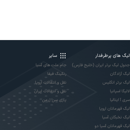
لیگ های پرطرفدار
سایر
جدول لیگ برتر ایران (خلیج فارس)
جام ملت های آسیا
لیگ آزادگان
رنکینگ فیفا
لیگ برتر انگلیس
نقل و انتقالات اروپا
لالیگا اسپانیا
نقل و انتقالات ایران
سری آ ایتالیا
پاری سن ژرمن
لیگ قهرمانان اروپا
لیگ نخبگان آسیا
لیگ قهرمانان آسیا دو