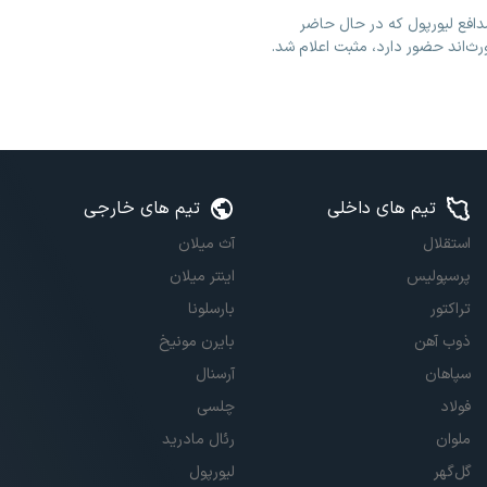
افع لیورپول که در حال حاضر
ث‌اند حضور دارد، مثبت اعلام شد. ‏
تیم های داخلی
تیم های خارجی
استقلال
آث میلان
پرسپولیس
اینتر میلان
تراکتور
بارسلونا
ذوب آهن
بایرن مونیخ
سپاهان
آرسنال
فولاد
چلسی
ملوان
رئال مادرید
گل‌گهر
لیورپول