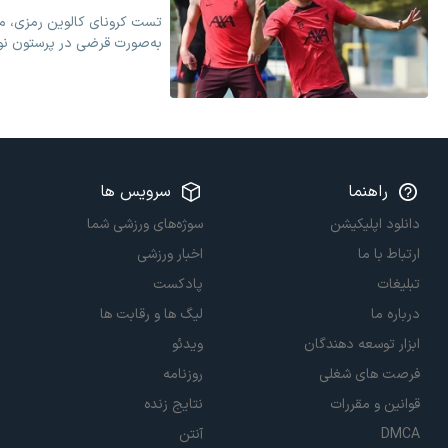
تست کرونای کالوین رمزی، مد
به‌صورت قرضی در پرستون ‏نور
راهنما
سرویس ها
دانلود اپلیکیشن
سوژه‌های ورزشی شما
ارتباط با ما
اخبار ورزشی
تبلیغات
پادکست
درباره ما
لیگ ها و رقابت ها
ابزار توسعه دهندگان
ویدئو
فرصت های شغلی
روزنامه
قوانین و مقررات
نتایج زنده
DMCA
آنتن