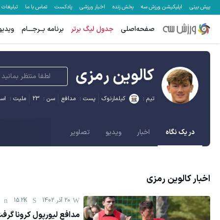
پیش بینی
اپلیکیشن ورزش سه
پخش زنده
اخبار ورزشی
پادکست
تماس با ما
تبلیغات
صفحه‌اصلی
جدول لیگ برتر
برنامه بــرجـــام
ویدیو
کالوین رمزی
لطفا منتظر بمانید
تیم :
کیلمارنوک
پست :
مدافع
سن :
23
ملیت :
اسک
در یک نگاه
اخبار
ویدیو
تصاویر
اخبار
کالوین رمزی
20 آذر 1402
15.2K
مدافع لیورپول کرونا گرفت