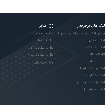
لیگ های پرطرفدار
سایر
جدول لیگ برتر ایران (خلیج فارس)
جام ملت های آسیا
لیگ آزادگان
رنکینگ فیفا
لیگ برتر انگلیس
نقل و انتقالات اروپا
لالیگا اسپانیا
نقل و انتقالات ایران
سری آ ایتالیا
پاری سن ژرمن
لیگ قهرمانان اروپا
لیگ نخبگان آسیا
لیگ قهرمانان آسیا دو
لیگ برتر فوتسال