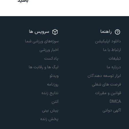
باشید
راهنما
سرویس ها
دانلود اپلیکیشن
سوژه‌های ورزشی شما
ارتباط با ما
اخبار ورزشی
تبلیغات
پادکست
درباره ما
لیگ ها و رقابت ها
ابزار توسعه دهندگان
ویدئو
فرصت های شغلی
روزنامه
قوانین و مقررات
نتایج زنده
DMCA
آنتن
آگهی دولتی
پیش بینی
پخش زنده