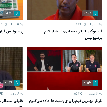
02:14
03:08
11 مرداد
1.7K
11 مرداد
4K
گفت‌وگوی تارتار و حدادی با اعضای تیم
پرسپولیس گران ت
پرسپولیس
03:24
03:40
6 مرداد
55.3K
6 مرداد
4K
تارتار: بهترین تیم را برای رقابت‌ها آماده می‌کنیم
خلیلی: منتظر 