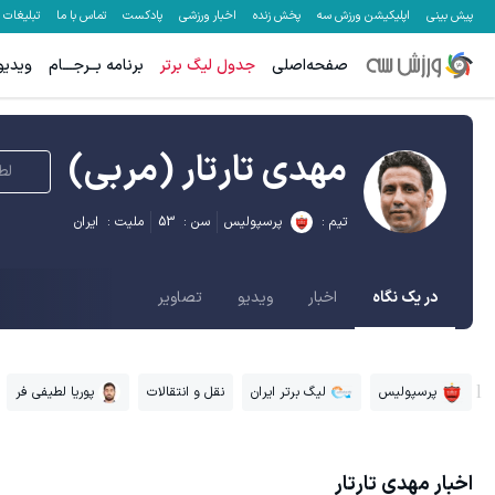
پیش بینی
اپلیکیشن ورزش سه
پخش زنده
اخبار ورزشی
پادکست
تماس با ما
تبلیغات
صفحه‌اصلی
جدول لیگ برتر
برنامه بــرجـــام
ویدیو
مهدی تارتار
(مربی)
لط
تیم :
پرسپولیس
سن :
53
ملیت :
ایران
در یک نگاه
اخبار
ویدیو
تصاویر
پرسپولیس
لیگ برتر ایران
نقل و انتقالات
پوریا لطیفی فر
اخبار
مهدی تارتار