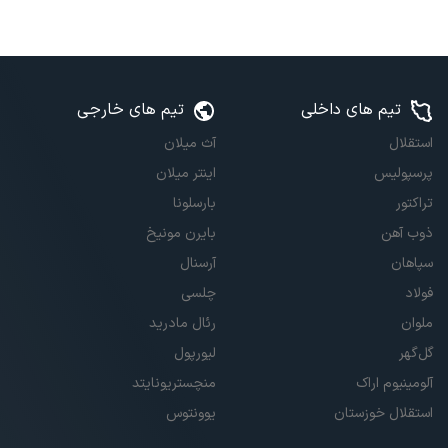
تیم های داخلی
تیم های خارجی
استقلال
آث میلان
پرسپولیس
اینتر میلان
تراکتور
بارسلونا
ذوب آهن
بایرن مونیخ
سپاهان
آرسنال
فولاد
چلسی
ملوان
رئال مادرید
گل‌گهر
لیورپول
آلومینیوم اراک
منچستریونایتد
استقلال خوزستان
یوونتوس