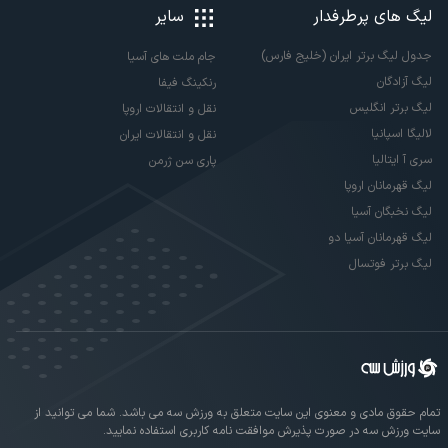
لیگ های پرطرفدار
سایر
جدول لیگ برتر ایران (خلیج فارس)
جام ملت های آسیا
لیگ آزادگان
رنکینگ فیفا
لیگ برتر انگلیس
نقل و انتقالات اروپا
لالیگا اسپانیا
نقل و انتقالات ایران
سری آ ایتالیا
پاری سن ژرمن
لیگ قهرمانان اروپا
لیگ نخبگان آسیا
لیگ قهرمانان آسیا دو
لیگ برتر فوتسال
تمام حقوق مادی و معنوی این سایت متعلق به ورزش سه می باشد. شما می توانید از
سایت ورزش سه در صورت پذیرش موافقت نامه کاربری استفاده نمایید.