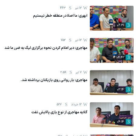
12 تیر
463
ابهری: ما اصلا در منطقه خطر نیستیم
06:31
12 تیر
752
مهاجری: دیر اعلام کردن نحوه برگزاری لیگ به ضرر ما شد
04:42
7 تیر
2.5K
مهاجری: بار روانی روی بازیکنان برداشته شد.
03:14
12 خرداد
527
گلایه مهاجری از نوع بازی پالایش نفت
04:14