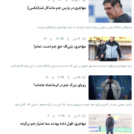
3 مرداد
89
0
مهاجری در پارس جم ماندگار شد(عکس)
مسئولان باشگاه پارس جنوبی برای تمدید قرارداد با رضا مهاجری به توافق رسیدند.
26 تیر
23.8K
22
مهاجری: پلی‌آف حق جم است، تمام!
رضا مهاجری می‌گوید تیم او مستحق حضور در پلی آف است و مدیران باشگاه باید در این باره اقدام کنند.
25 تیر
8.3K
17
رویای بزرگ جم در کرمانشاه جاماند!
پارس جنوبی جم در آخرین بازی خود هم به پیروزی رسید اما این برد برای صعود به پلی آف کافی نبود.
21 تیر
6.2K
6
مهاجری: قول داده بودند سه امتیاز جم برگردد