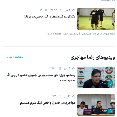
2 تیر
36.9K
18
یک گزینه غیرمنتظره، کنار یحیی در عراق!
عماد مهاجری، در کادر فنی یحیی گل‌محمدی حضور خواهد داشت.
ویدیوهای
رضا مهاجری
مشاهده همه
25 تیر
782
رضا مهاجری: حق مسلم پارس جنوبی حضور در پلی آف
صعود است
08:00
21 تیر
968
مهاجری: در جدول واقعی لیگ سوم هستیم
08:23