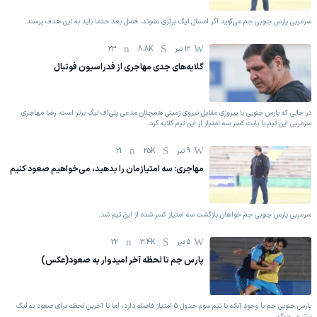
سرمربی پارس جنوبی جم می‌گوید اگر امسال لیگ برتری نشوند، فصل بعد حتما باید به این هدف برسند.
12 تیر
8.8K
23
گلایه‌های جدی مهاجری از فدراسیون فوتبال
در حالی که پارس جنوبی با پیروزی مقابل نیروی زمینی همچنان مدعی پلی‌آف لیگ برتر است، رضا مهاجری
سرمربی این تیم با بابت کسر سه امتیاز از این تیم گلایه کرد.
9 تیر
25K
21
مهاجری: سه امتیازمان را بدهید، می‌خواهیم صعود کنیم
سرمربی پارس جنوبی جم خواهان بازگشت سه امتیاز کسر شده از این تیم شد.
5 تیر
3.4K
22
پارس جم تا لحظه آخر امیدوار به صعود(عکس)
پارس جنوبی جم با وجود آنکه با تیم سوم جدول 5 امتیاز فاصله دارد، اما تا آخرین لحظه برای صعود به لیگ
برتر می‌جنگد.