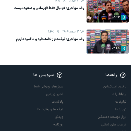
7 خرداد
895
رضا مهاجری: فوتبال فقط قهرمانی و صعود نیست
08:42
2 اسفند 1404
1.4K
رضا مهاجری: لیگ هنوز ادامه دارد و ما امید داریم
03:48
راهنما
سرویس ها
دانلود اپلیکیشن
سوژه‌های ورزشی شما
ارتباط با ما
اخبار ورزشی
تبلیغات
پادکست
درباره ما
لیگ ها و رقابت ها
ابزار توسعه دهندگان
ویدئو
فرصت های شغلی
روزنامه