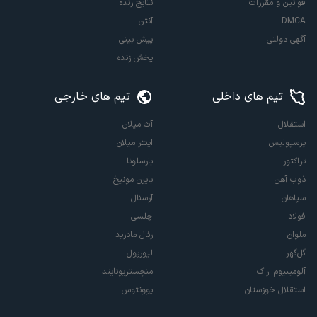
قوانین و مقررات
نتایج زنده
DMCA
آنتن
آگهی دولتی
پیش بینی
پخش زنده
تیم های داخلی
تیم های خارجی
استقلال
آث میلان
پرسپولیس
اینتر میلان
تراکتور
بارسلونا
ذوب آهن
بایرن مونیخ
سپاهان
آرسنال
فولاد
چلسی
ملوان
رئال مادرید
گل‌گهر
لیورپول
آلومینیوم اراک
منچستریونایتد
استقلال خوزستان
یوونتوس