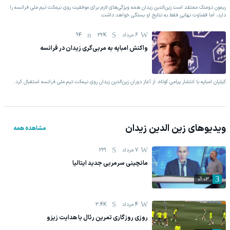
ریمون دومنک معتقد است زین‌الدین زیدان همه ویژگی‌های لازم برای موفقیت روی نیمکت تیم ملی فرانسه را
دارد، اما قضاوت نهایی فقط به نتایج او بستگی خواهد داشت.
6 مرداد
32K
94
واکنش امباپه به مربی‌گری زیدان در فرانسه
کیلیان امباپه با انتشار پیامی کوتاه، از آغاز دوران زین‌الدین زیدان روی نیمکت تیم ملی فرانسه استقبال کرد.
ویدیوهای
زین الدین زیدان
مشاهده همه
7 مرداد
231
مانچینی سرمربی جدید ایتالیا
01:03
4 مرداد
3.4K
روزی روزگاری تمرین رئال با هدایت زیزو