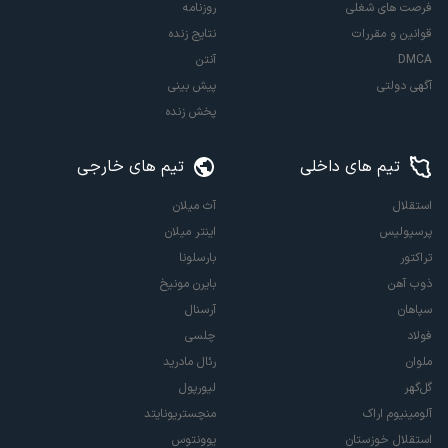
فرصت های شغلی
روزنامه
قوانین و مقررات
نتایج زنده
DMCA
آنتن
آگهی دولتی
پیش بینی
پخش زنده
تیم های داخلی
تیم های خارجی
استقلال
آث میلان
پرسپولیس
اینتر میلان
تراکتور
بارسلونا
ذوب آهن
بایرن مونیخ
سپاهان
آرسنال
فولاد
چلسی
ملوان
رئال مادرید
گل‌گهر
لیورپول
آلومینیوم اراک
منچستریونایتد
استقلال خوزستان
یوونتوس