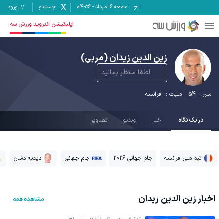
جمعه ۱۶ مرداد
-
04:56
جستجو
ورود
اپلیکیشن اندروید ورزش سه
زین الدین زیدان
(مربی)
لطفا منتظر بمانید
سن :
54
ملیت :
فرانسه
در یک نگاه
اخبار
ویدیو
تصاویر
تیم ملی فرانسه
جام جهانی 2026
جام جهانی
دیدیه دشان
اخبار
زین الدین زیدان
مشاهده همه