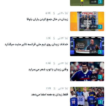
00:51
30 تیر
5.7K
زیدان در حال جمع کردن یاران باوفا
02:23
26 تیر
1.2K
خداداد: زیدان روی تیم ملی فرانسه تاثیر مثبت میگذارد
01:19
22 تیر
2.8K
وقتی زیدان با توپ شعر می‌سراید
01:20
18 تیر
2.2K
فقط زیدان به همه امضا می‌دهد
00:16