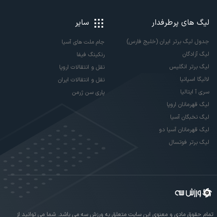
لیگ های پرطرفدار
سایر
جدول لیگ برتر ایران (خلیج فارس)
جام ملت های آسیا
لیگ آزادگان
رنکینگ فیفا
لیگ برتر انگلیس
نقل و انتقالات اروپا
لالیگا اسپانیا
نقل و انتقالات ایران
سری آ ایتالیا
پاری سن ژرمن
لیگ قهرمانان اروپا
لیگ نخبگان آسیا
لیگ قهرمانان آسیا دو
لیگ برتر فوتسال
تمام حقوق مادی و معنوی این سایت متعلق به ورزش سه می باشد. شما می توانید از