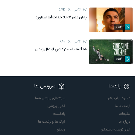
16 تیر
5.7K
پایان عصر CR7؛ خداحافظ اسطوره
00:31
13 تیر
680
5دقیقه با مسترکلاس فوتبال زیدان
05:31
راهنما
سرویس ها
دانلود اپلیکیشن
سوژه‌های ورزشی شما
ارتباط با ما
اخبار ورزشی
تبلیغات
پادکست
درباره ما
لیگ ها و رقابت ها
ابزار توسعه دهندگان
ویدئو