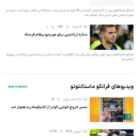
فرانکو ماستانتونو پس از آنکه فصل گذشته در 35 بازی به میدان رفت، احتمالاً این فصل برای کسب تجربه به
صورت قرضی راهی تیمی دیگر خواهد شد.
3 مرداد
354
0
ستاره آرژانتینی برای مورینیو پیغام فرستاد
فرانکو ماستانتونو دیروز اولین پنالتی بازی رئال برابر آلکورکن را گرفت و یکی از برجسته‌ترین بازیکنان در پیروزی
تیمش بود.
ویدیوهای
فرانکو ماستانتونو
مشاهده همه
20 ساعت پیش
1K
مسیر خروج خولین آلوارز از اتلتیکومادرید هموار شد
02:30
1 بهمن 1404
71.4K