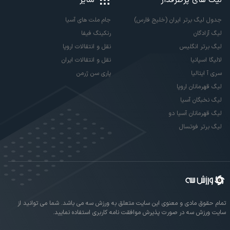
جدول لیگ برتر ایران (خلیج فارس)
جام ملت های آسیا
لیگ آزادگان
رنکینگ فیفا
لیگ برتر انگلیس
نقل و انتقالات اروپا
لالیگا اسپانیا
نقل و انتقالات ایران
سری آ ایتالیا
پاری سن ژرمن
لیگ قهرمانان اروپا
لیگ نخبگان آسیا
لیگ قهرمانان آسیا دو
لیگ برتر فوتسال
تمام حقوق مادی و معنوی این سایت متعلق به ورزش سه می باشد. شما می توانید از
سایت ورزش سه در صورت پذیرش موافقت نامه کاربری استفاده نمایید.