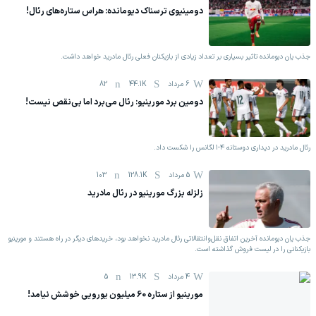
دومینیوی ترسناک دیومانده: هراس ستاره‌های رئال!
جذب یان دیومانده تاثیر بسیاری بر تعداد زیادی از بازیکنان فعلی رئال مادرید خواهد داشت.
6 مرداد
44.1K
82
دومین برد مورینیو: رئال می‌برد اما بی‌نقص نیست!
رئال مادرید در دیداری دوستانه ۴-۱ لگانس را شکست داد.
5 مرداد
128.1K
103
زلزله بزرگ مورینیو در رئال مادرید
جذب یان دیومانده آخرین اتفاق نقل‌وانتقالاتی رئال مادرید نخواهد بود، خریدهای دیگر در راه هستند و مورینیو
بازیکنانی را در لیست فروش گذاشته است.
4 مرداد
13.9K
5
مورینیو از ستاره 60 میلیون یورویی خوشش نیامد!