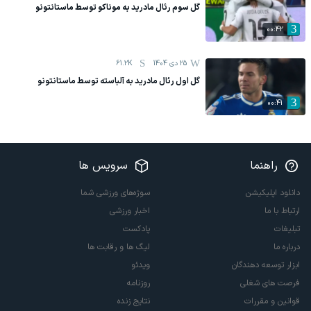
گل سوم رئال مادرید به موناکو توسط ماستانتونو
00:42
25 دی 1404
61.2K
گل اول رئال مادرید به آلباسته توسط ماستانتونو
00:41
راهنما
سرویس ها
دانلود اپلیکیشن
سوژه‌های ورزشی شما
ارتباط با ما
اخبار ورزشی
تبلیغات
پادکست
درباره ما
لیگ ها و رقابت ها
ابزار توسعه دهندگان
ویدئو
فرصت های شغلی
روزنامه
قوانین و مقررات
نتایج زنده