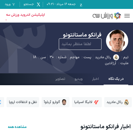
جمعه ۱۶ مرداد
-
09:21
جستجو
ورود
30
اپلیکیشن اندروید ورزش سه
فرانکو ماستانتونو
لطفا منتظر بمانید
تیم :
رئال مادرید
پست :
مهاجم
شماره :
30
سن :
18
ملیت :
آرژانتین
در یک نگاه
اخبار
ویدیو
تصاویر
رئال مادرید
لالیگا اسپانیا
آلوارو آربلوآ
نقل و انتقالات اروپا
اخبار
فرانکو ماستانتونو
مشاهده همه