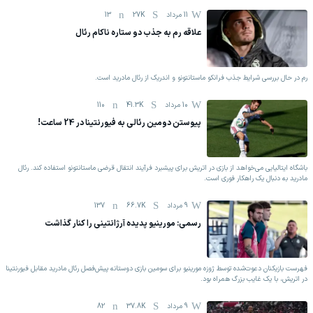
11 مرداد
27K
13
علاقه رم به جذب دو ستاره ناکام رئال
رم در حال بررسی شرایط جذب فرانکو ماستانتونو و اندریک از رئال مادرید است.
10 مرداد
41.3K
110
پیوستن دومین رئالی به فیورنتینا در 24 ساعت!
باشگاه ایتالیایی می‌خواهد از بازی در اتریش برای پیشبرد فرآیند انتقال قرضی ماستانتونو استفاده کند. رئال
مادرید به دنبال یک راهکار فوری است.
9 مرداد
66.7K
137
رسمی: مورینیو پدیده آرژانتینی را کنار گذاشت
فهرست بازیکنان دعوت‌شده توسط ژوزه مورینیو برای سومین بازی دوستانه پیش‌فصل رئال مادرید مقابل فیورنتینا
در اتریش، با یک غایب بزرگ همراه بود.
9 مرداد
37.8K
82