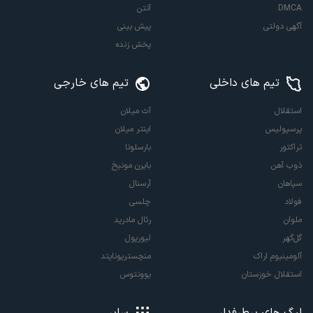
DMCA
آنتن
آگهی دولتی
پیش بینی
پخش زنده
تیم های داخلی
تیم های خارجی
استقلال
آث میلان
پرسپولیس
اینتر میلان
تراکتور
بارسلونا
ذوب آهن
بایرن مونیخ
سپاهان
آرسنال
فولاد
چلسی
ملوان
رئال مادرید
گل‌گهر
لیورپول
آلومینیوم اراک
منچستریونایتد
استقلال خوزستان
یوونتوس
لیگ های پرطرفدار
سایر