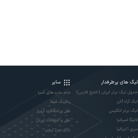
لیگ های پرطرفدار
سایر
جدول لیگ برتر ایران (خلیج فارس)
جام ملت های آسیا
لیگ آزادگان
رنکینگ فیفا
لیگ برتر انگلیس
نقل و انتقالات اروپا
لالیگا اسپانیا
نقل و انتقالات ایران
سری آ ایتالیا
پاری سن ژرمن