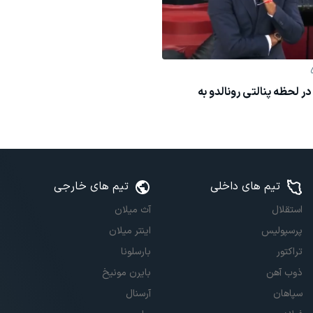
ر لحظه پنالتی رونالدو به
تیم های داخلی
تیم های خارجی
استقلال
آث میلان
پرسپولیس
اینتر میلان
تراکتور
بارسلونا
ذوب آهن
بایرن مونیخ
سپاهان
آرسنال