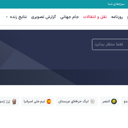
سوژه‌های شما
روزنامه
نقل و انتقالات
جام جهانی
گزارش تصویری
نتایج زنده
لطفا منتظر بمانید
لدو
النصر
لیگ حرفه‌ای عربستان
تیم ملی اسپانیا
ژرژ ژس