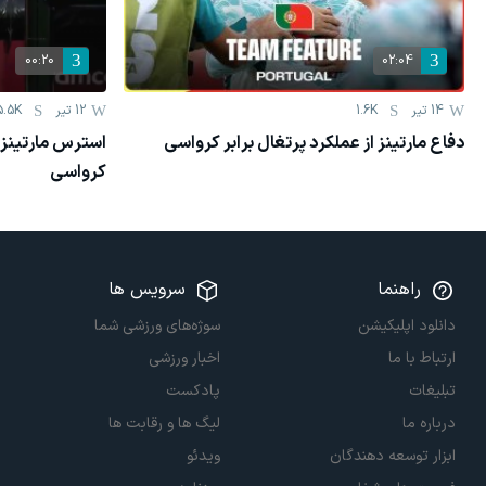
00:20
02:04
14 تیر
1.6K
12 تیر
5.5K
دفاع مارتینز از عملکرد پرتغال برابر کرواسی
استرس مارتینز د
کرواسی
راهنما
سرویس ها
دانلود اپلیکیشن
سوژه‌های ورزشی شما
ارتباط با ما
اخبار ورزشی
تبلیغات
پادکست
درباره ما
لیگ ها و رقابت ها
ابزار توسعه دهندگان
ویدئو