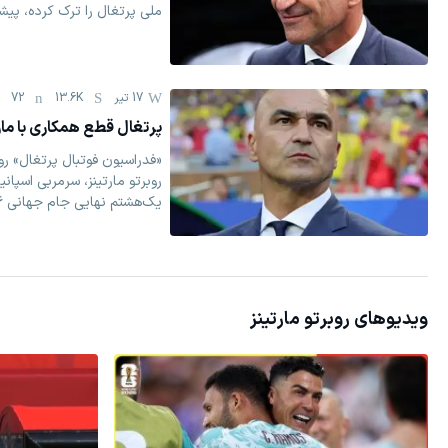
ملی پرتغال را ترک کرده، پیش
17 تیر
13.6K
72
پرتغال قطع همکاری با مار
«فدراسیون فوتبال پرتغال» روز 
روبرتو مارتینز، سرمربی اسپان
یک‌هشتم نهایی جام جهانی ۲۰۲۶، به پایان می‌رسد.
ویدیوهای
روبرتو مارتینز