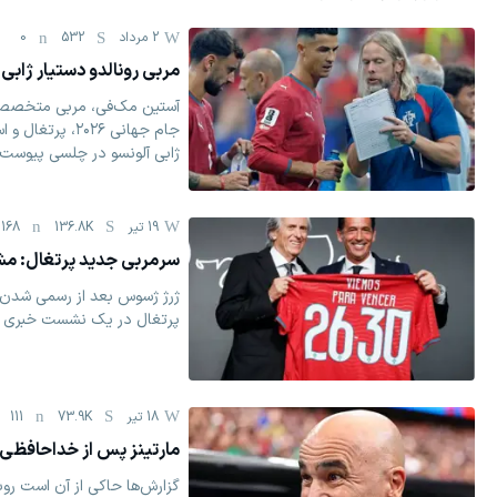
2 مرداد
532
0
مربی رونالدو دستیار ژابی
آستین مک‌فی، مربی متخصص 
جام جهانی ۲۰۲۶، 
ژابی آلونسو در چلسی پیوست.
19 تیر
136.8K
168
سرمربی جدید پرتغال: مش
ژرژ ژسوس بعد از رسمی شدن 
پرتغال در یک نشست خبری 
18 تیر
73.9K
111
مارتینز پس از خداحافظی از
گزارش‌ها حاکی از آن است روبر