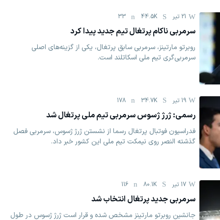
21 تیر
44.5K
33
سرمربی ناکام پرتغال تیم جدید پیدا کرد
روبرتو مارتینز، سرمربی سابق پرتغال، یکی از گزینه‌های اصلی
سرمربی‌گری تیم ملی اسکاتلند است.
19 تیر
34.7K
178
رسمی: ژرژ ژسوس سرمربی تیم ملی پرتغال شد
فدراسیون فوتبال پرتغال رسما از نشستن ژرژ ژسوس، سرمربی فصل
گذشته النصر روی نیمکت تیم ملی این کشور خبر داد.
17 تیر
80.1K
116
سرمربی جدید پرتغال انتخاب شد
جانشین روبرتو مارتینز مشخص شده و قرار است ژرژ ژسوس در طول