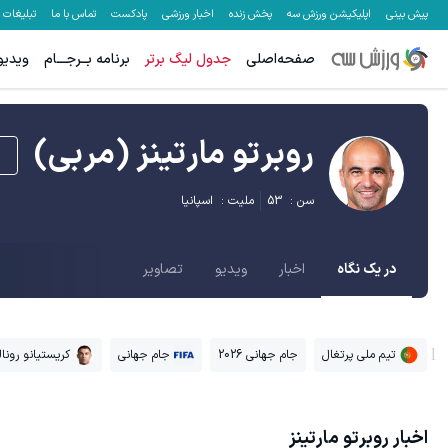
پیش بینی
اپلیکیشن ورزش سه
پخش زنده
اخبار ورزشی
پادکست
تماس با ما
تبلیغات
صفحه‌اصلی
جدول لیگ برتر
برنامه بــرجـــام
ویدیو
روبرتو مارتینز
(مربی)
سن :
53
ملیت :
اسپانیا
در یک نگاه
اخبار
ویدیو
تصاویر
تیم ملی پرتغال
جام جهانی 2026
جام جهانی
کریستیانو رونا
اخبار
روبرتو مارتینز