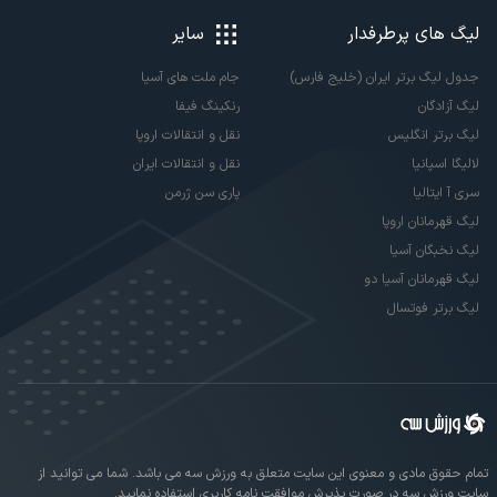
لیگ های پرطرفدار
سایر
جدول لیگ برتر ایران (خلیج فارس)
جام ملت های آسیا
لیگ آزادگان
رنکینگ فیفا
لیگ برتر انگلیس
نقل و انتقالات اروپا
لالیگا اسپانیا
نقل و انتقالات ایران
سری آ ایتالیا
پاری سن ژرمن
لیگ قهرمانان اروپا
لیگ نخبگان آسیا
لیگ قهرمانان آسیا دو
لیگ برتر فوتسال
تمام حقوق مادی و معنوی این سایت متعلق به ورزش سه می باشد. شما می توانید از
سایت ورزش سه در صورت پذیرش موافقت نامه کاربری استفاده نمایید.