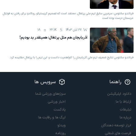
فرناندو سانتوس، سرمربی سابق تیم ملی پرتغال، معتقد است که تصمیم کریستیانو رونالدو برای رفتن به فوتبال
عربستان درست بوده است.
27 آبان 1403
22.1K
18
آذربایجان هم مثل پرتغال: همینقدر بد بودیم!
فرناندو سانتوس نتایج ضعیف تیم ملی آذربایجان را کم‌اهمیت دانست و این تیم را با پرتغال مقایسه کرد.
راهنما
سرویس ها
دانلود اپلیکیشن
سوژه‌های ورزشی شما
ارتباط با ما
اخبار ورزشی
تبلیغات
پادکست
درباره ما
لیگ ها و رقابت ها
ابزار توسعه دهندگان
ویدئو
فرصت های شغلی
روزنامه