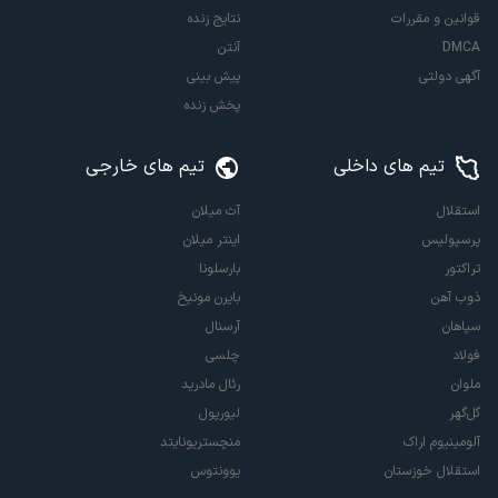
قوانین و مقررات
نتایج زنده
DMCA
آنتن
آگهی دولتی
پیش بینی
پخش زنده
تیم های داخلی
تیم های خارجی
استقلال
آث میلان
پرسپولیس
اینتر میلان
تراکتور
بارسلونا
ذوب آهن
بایرن مونیخ
سپاهان
آرسنال
فولاد
چلسی
ملوان
رئال مادرید
گل‌گهر
لیورپول
آلومینیوم اراک
منچستریونایتد
استقلال خوزستان
یوونتوس