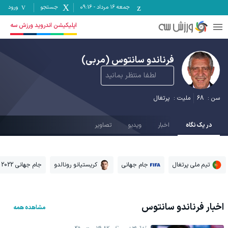
جمعه ۱۶ مرداد
-
09:16
جستجو
ورود
اپلیکیشن اندروید ورزش سه
فرناندو سانتوس
(مربی)
لطفا منتظر بمانید
سن :
68
ملیت :
پرتغال
در یک نگاه
اخبار
ویدیو
تصاویر
تیم ملی پرتغال
جام جهانی
کریستیانو رونالدو
جام جهانی 2022 قطر
اخبار
فرناندو سانتوس
مشاهده همه