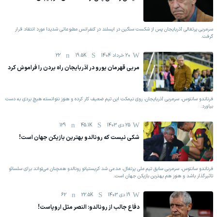
سرمربی پرتغالی آذربایجان پس از شکست سنگین در ایسلند در کنفرانس مطبوعاتی شدیدا مورد انتقاد قرار
گرفت.
20 خرداد 1404
19.5K
22
مربی قهرمان یورو در آذربایجان راه بردن را فراموش کرد
فرناندو سانتوس، سرمربی آذربایجان، روی نیمکت این تیم ضعیف کار کرده و هنوز نتوانسته هیچ بردی به دست
بیاورد.
25 دی 1403
45.1K
129
شکی نیست که رونالدو بهترین بازیکن جهان است!
فرناندو سانتوس، سرمربی سابق تیم ملی پرتغال، مدعی شد کریستیانو رونالدو همچنان می‌تواند برای سلسائو
تاثیرگذار باشد و هنوز هم بهترین بازیکن جهان است.
19 دی 1403
22.5K
62
دفاع جالب از رونالدو: النصر مثل اروپاست!