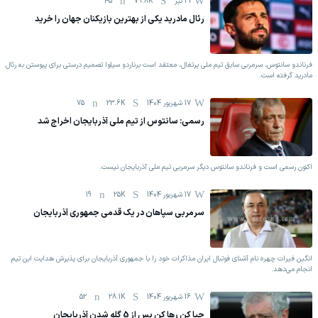
31 تیر
79.8K
45
رئال مادرید یکی از بهترین بازیکنان جهان را خرید
فرناندو سانتوس، سرمربی سابق تیم ملی پرتغال، معتقد است برناردو سیلوا تصمیم درستی برای پیوستن به رئال
مادرید گرفته است.
17 شهریور 1404
23.6K
75
رسمی: سانتوس از تیم ملی آذربایجان اخراج شد
اکنون رسمی است و فرناندو سانتوس دیگر سرمربی تیم ملی آذربایجان نیست.
17 شهریور 1404
25K
19
سرمربی سپاهان در یک قدمی جمهوری آذربایجان
انگین فیرات چهره نام آشنای فوتبال ایران مذاکرات خود را با جمهوری آذربایجان برای پذیرش هدایت این تیم
انجام می‌دهد.
16 شهریور 1404
28.1K
52
حیا کن رها کن پس از 5 گله شدن آذربایجان