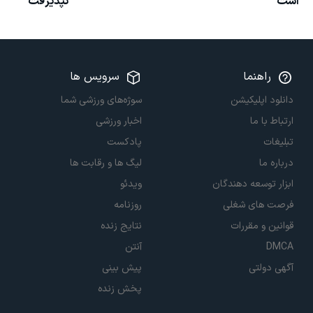
است
نپذیرفت
راهنما
سرویس ها
دانلود اپلیکیشن
سوژه‌های ورزشی شما
ارتباط با ما
اخبار ورزشی
تبلیغات
پادکست
درباره ما
لیگ ها و رقابت ها
ابزار توسعه دهندگان
ویدئو
فرصت های شغلی
روزنامه
قوانین و مقررات
نتایج زنده
DMCA
آنتن
آگهی دولتی
پیش بینی
پخش زنده