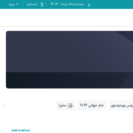
پنجشنبه ۱۵ مرداد
-
14:14
جستجو
ورود
وس پورموسوی
جام جهانی 2026
سایپا
مشاهده همه