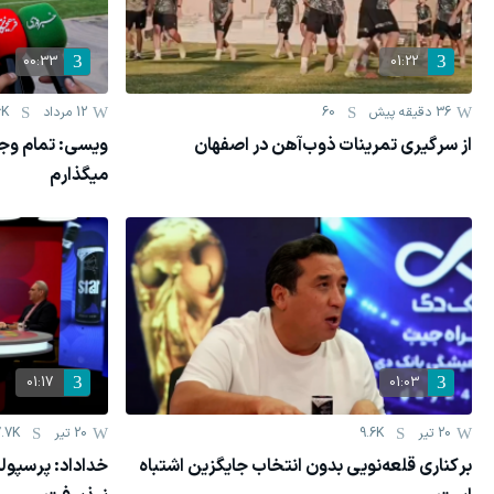
00:33
01:22
36 دقیقه پیش
60
12 مرداد
6K
از سرگیری تمرینات ذوب‌آهن در اصفهان
ویسی: تمام وجو
میگذارم
01:17
01:03
20 تیر
9.6K
20 تیر
.7K
برکناری قلعه‌نویی بدون انتخاب جایگزین اشتباه
خداداد: پرسپول