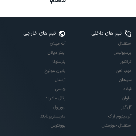
نداشتم!
تیم های داخلی
تیم های خارجی
استقلال
آث میلان
پرسپولیس
اینتر میلان
تراکتور
بارسلونا
ذوب آهن
بایرن مونیخ
سپاهان
آرسنال
فولاد
چلسی
ملوان
رئال مادرید
گل‌گهر
لیورپول
آلومینیوم اراک
منچستریونایتد
استقلال خوزستان
یوونتوس