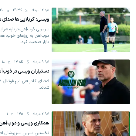
12 مرداد
29.3K
20
ویسی: کربلایی‌ها صدای م
سرمربی ذوب‌آهن،درباره شرایط
ذوب‌آهن به روزهای خوب، همک
بازار صحبت کرد.
9 مرداد
14.8K
10
دستیاران ویسی در ذوب
اعضای کادر فنی تیم فوتبال
شدند.
2 مرداد
145
1
همکاری ویسی و ذوب‌آه
نخستین تمرین سبزپوشان اصفها