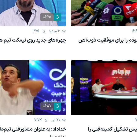
01:25
16.
3 مرداد
451
دم را برای موفقیت ذوب‌آهن
چهره‌های جدید روی نیمکت تیم ها
01:57
7
20 تیر
7.7K
یس تشکیل کمیته‌فنی را
خداداد: به عنوان مشاورفنی تیم‌مل