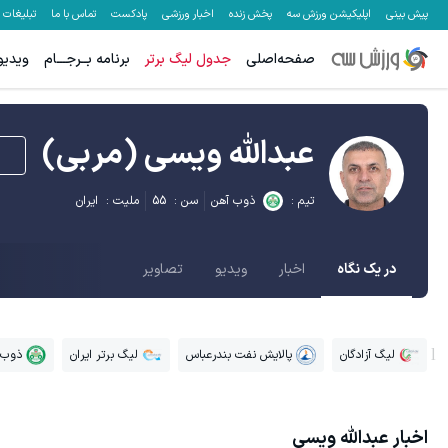
پیش بینی
اپلیکیشن ورزش سه
پخش زنده
اخبار ورزشی
پادکست
تماس با ما
تبلیغات
صفحه‌اصلی
جدول لیگ برتر
برنامه بــرجـــام
ویدیو
عبدالله ویسی
(مربی)
تیم :
ذوب آهن
سن :
55
ملیت :
ایران
در یک نگاه
اخبار
ویدیو
تصاویر
لیگ آزادگان
پالایش نفت بندرعباس
لیگ برتر ایران
ذوب 
اخبار
عبدالله ویسی