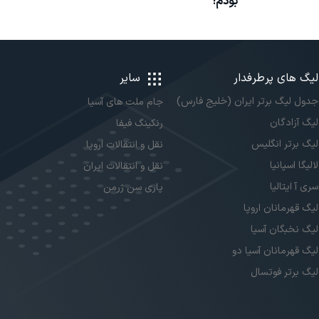
بودم!
لیگ های پرطرفدار
سایر
جدول لیگ برتر ایران (خلیج فارس)
جام ملت های آسیا
لیگ آزادگان
رنکینگ فیفا
لیگ برتر انگلیس
نقل و انتقالات اروپا
لالیگا اسپانیا
نقل و انتقالات ایران
سری آ ایتالیا
پاری سن ژرمن
لیگ قهرمانان اروپا
لیگ نخبگان آسیا
لیگ قهرمانان آسیا دو
لیگ برتر فوتسال