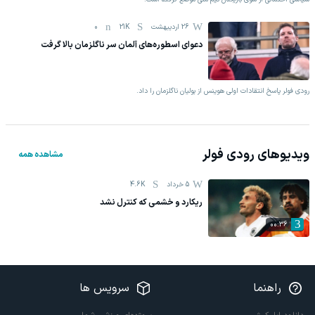
26 اردیبهشت
21K
0
دعوای اسطوره‌های آلمان سر ناگلزمان بالا گرفت
رودی فولر پاسخ انتقادات اولی هوینس از یولیان ناگلزمان را داد.
ویدیوهای
رودی فولر
مشاهده همه
5 خرداد
4.6K
ریکارد و خشمی که کنترل نشد
00:36
راهنما
سرویس ها