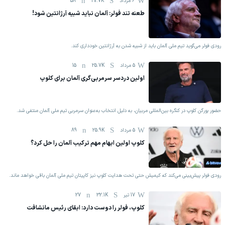
6 مرداد
20.7K
58
طعنه تند فولر: آلمان نباید شبیه آرژانتین شود!
رودی فولر می‌گوید تیم ملی آلمان باید از شبیه شدن به آرژانتین خودداری کند.
5 مرداد
25.7K
15
اولین دردسر سرمربی‌گری آلمان برای کلوپ
حضور یورگن کلوپ در کنگره بین‌المللی مربیان، به دلیل انتخاب به‌عنوان سرمربی تیم ملی آلمان منتفی شد.
5 مرداد
25.9K
89
کلوپ اولین ابهام مهم ترکیب آلمان را حل کرد؟
رودی فولر پیش‌بینی می‌کند که کیمیش حتی تحت هدایت کلوپ نیز کاپیتان تیم ملی آلمان باقی خواهد ماند.
17 تیر
32.1K
27
کلوپ، فولر را دوست دارد: ابقای رئیس مانشافت