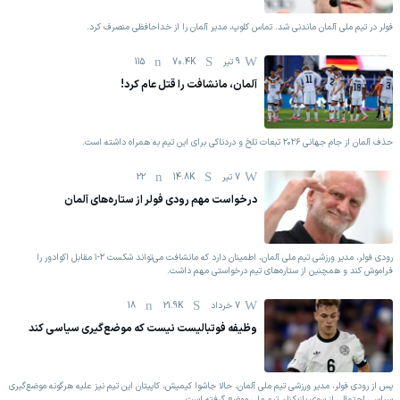
فولر در تیم ملی آلمان ماندنی شد. تماس کلوپ، مدیر آلمان را از خداحافظی منصرف کرد.
9 تیر
70.4K
115
آلمان، مانشافت را قتل عام کرد!
حذف آلمان از جام جهانی ۲۰۲۶ تبعات تلخ و دردناکی برای این تیم به همراه داشته است.
7 تیر
14.8K
22
درخواست مهم رودی فولر از ستاره‌های آلمان
رودی فولر، مدیر ورزشی تیم ملی آلمان، اطمینان دارد که مانشافت می‌تواند شکست ۲-۱ مقابل اکوادور را
فراموش کند و همچنین از ستاره‌های تیم درخواستی مهم داشت.
7 خرداد
21.9K
18
وظیفه فوتبالیست نیست که موضع‌گیری سیاسی کند
پس از رودی فولر، مدیر ورزشی تیم ملی آلمان، حالا جاشوا کیمیش، کاپیتان این تیم نیز علیه هرگونه موضع‌گیری
سیاسی احتمالی از سوی بازیکنان تیم ملی موضع گرفته است.