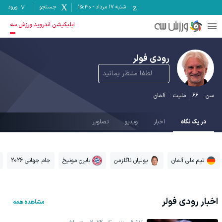
شنبه ۱۷ مرداد
-
15:30
جستجو
ورود
اپلیکیشن اندروید ورزش سه
رودی فولر
لطفا منتظر بمانید
سن :
66
ملیت :
آلمان
در یک نگاه
اخبار
ویدیو
تصاویر
تیم ملی آلمان
یولیان ناگلزمن
بایرن مونیخ
جام جهانی 2026
اخبار
رودی فولر
مشاهده همه