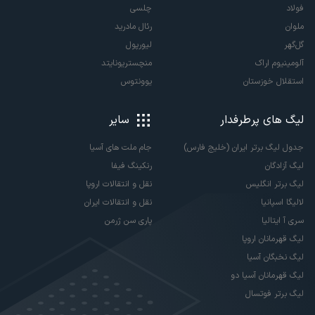
فولاد
چلسی
ملوان
رئال مادرید
گل‌گهر
لیورپول
آلومینیوم اراک
منچستریونایتد
استقلال خوزستان
یوونتوس
لیگ های پرطرفدار
سایر
جدول لیگ برتر ایران (خلیج فارس)
جام ملت های آسیا
لیگ آزادگان
رنکینگ فیفا
لیگ برتر انگلیس
نقل و انتقالات اروپا
لالیگا اسپانیا
نقل و انتقالات ایران
سری آ ایتالیا
پاری سن ژرمن
لیگ قهرمانان اروپا
لیگ نخبگان آسیا
لیگ قهرمانان آسیا دو
لیگ برتر فوتسال