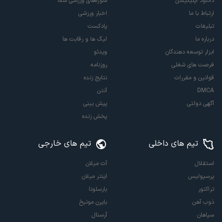
دانلود اپلیکیشن
سوژه‌های ورزشی شما
ارتباط با ما
اخبار ورزشی
تبلیغات
پادکست
درباره ما
لیگ ها و رقابت ها
ابزار توسعه دهندگان
ویدئو
فرصت های شغلی
روزنامه
قوانین و مقررات
نتایج زنده
DMCA
آنتن
آگهی دولتی
پیش بینی
پخش زنده
تیم های داخلی
تیم های خارجی
استقلال
آث میلان
پرسپولیس
اینتر میلان
تراکتور
بارسلونا
ذوب آهن
بایرن مونیخ
سپاهان
آرسنال