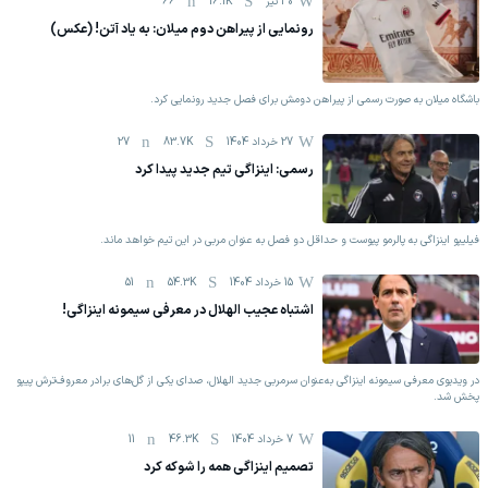
30 تیر
16.1K
66
رونمایی از پیراهن دوم میلان: به یاد آتن! (عکس)
باشگاه میلان به صورت رسمی از پیراهن دومش برای فصل جدید رونمایی کرد.
27 خرداد 1404
83.7K
27
رسمی: اینزاگی تیم جدید پیدا کرد
فیلیپو اینزاگی به پالرمو پیوست و حداقل دو فصل به عنوان مربی در این تیم خواهد ماند.
15 خرداد 1404
54.3K
51
اشتباه عجیب الهلال در معرفی سیمونه اینزاگی!
در ویدیوی معرفی سیمونه اینزاگی به‌عنوان سرمربی جدید الهلال، صدای یکی از گل‌های برادر معروف‌ترش پیپو
پخش شد.
7 خرداد 1404
46.3K
11
تصمیم اینزاگی همه را شوکه کرد