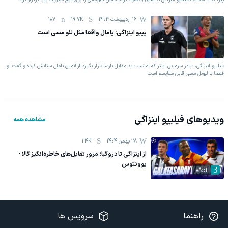
16 اردیبهشت 1404
19.7K
107
پیپو اینزاگی: یامال واقعا مثل لئو مسی است
فیلیپو اینزاگی، برادر سرمربی اینتر که امشب باید مقابل بارسا قرار ‏بگیرد از لامین یامال ستایش کرده و گفت او
قطعا با لیونل مسی ‏قابل مقایسه است. ‏
ویدیوهای
فیلیپو اینزاگی
مشاهده همه
28 بهمن 1404
1.4K
از اینزاگی تا دروگبا؛ مرور تقابل‌های خاطره‌انگیز گالا -
یوونتوس
08:01
راهنما
سرویس ها