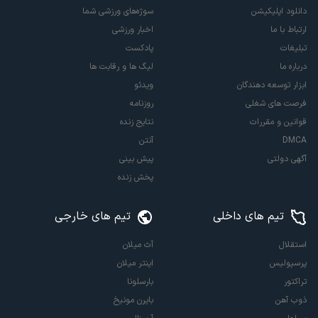
دانلود اپلیکیشن
سوژه‌های ورزشی شما
ارتباط با ما
اخبار ورزشی
تبلیغات
پادکست
درباره ما
لیگ ها و رقابت ها
ابزار توسعه دهندگان
ویدئو
فرصت های شغلی
روزنامه
قوانین و مقررات
نتایج زنده
DMCA
آنتن
آگهی دولتی
پیش بینی
پخش زنده
تیم های داخلی
تیم های خارجی
استقلال
آث میلان
پرسپولیس
اینتر میلان
تراکتور
بارسلونا
ذوب آهن
بایرن مونیخ