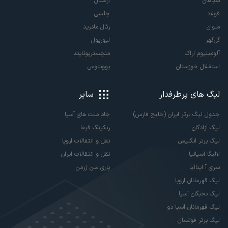
سپاهان
آرسنال
فولاد
چلسی
ملوان
رئال مادرید
گل‌گهر
لیورپول
آلومینیوم اراک
منچستریونایتد
استقلال خوزستان
یوونتوس
لیگ های پرطرفدار
سایر
جدول لیگ برتر ایران (خلیج فارس)
جام ملت های آسیا
لیگ آزادگان
رنکینگ فیفا
لیگ برتر انگلیس
نقل و انتقالات اروپا
لالیگا اسپانیا
نقل و انتقالات ایران
سری آ ایتالیا
پاری سن ژرمن
لیگ قهرمانان اروپا
لیگ نخبگان آسیا
لیگ قهرمانان آسیا دو
لیگ برتر فوتسال