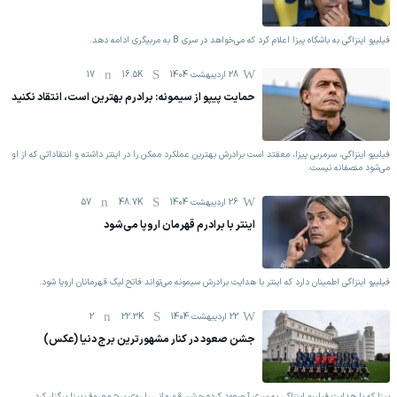
فیلیپو اینزاگی به باشگاه پیزا اعلام کرد که می‌خواهد در سری B به مربیگری ادامه دهد.
28 اردیبهشت 1404
16.5K
17
حمایت پیپو از سیمونه: برادرم بهترین است، انتقاد نکنید
فیلیپو اینزاگی، سرمربی پیزا، معقتد است برادرش بهترین عملکرد ممکن را در اینتر داشته و انتقاداتی که از او
می‌شود منصفانه نیست.
26 اردیبهشت 1404
48.7K
57
اینتر با برادرم قهرمان اروپا می‌شود
فیلیپو اینزاگی اطمینان دارد که اینتر با هدایت برادرش سیمونه می‌تواند فاتح لیگ قهرمانان اروپا شود.
22 اردیبهشت 1404
22.3K
2
جشن صعود در کنار مشهورترین برج دنیا (عکس)‏
پیزا که با هدایت فیلیپو اینزاگی به سری آ صعود کرده جشن قهرمانی ‏را روی برج معروف پیزا برگزار کرد. ‏