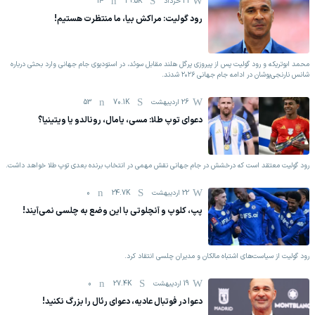
31 خرداد
29.5K
14
رود گولیت: مراکش بیا، ما منتظرت هستیم!
محمد ابوتریکه و رود گولیت پس از پیروزی پرگل هلند مقابل سوئد، در استودیوی جام جهانی وارد بحثی درباره
شانس نارنجی‌پوشان در ادامه جام جهانی ۲۰۲۶ شدند.
26 اردیبهشت
70.1K
53
دعوای توپ طلا: مسی، یامال، رونالدو یا ویتینیا؟
رود گولیت معتقد است که درخشش در جام جهانی نقش مهمی در انتخاب برنده بعدی توپ طلا خواهد داشت.
22 اردیبهشت
24.7K
0
پپ، کلوپ و آنچلوتی با این وضع به چلسی نمی‌آیند!
رود گولیت از سیاست‌های اشتباه مالکان و مدیران چلسی انتقاد کرد.
19 اردیبهشت
27.4K
0
دعوا در فوتبال عادیه، دعوای رئال را بزرگ نکنید!