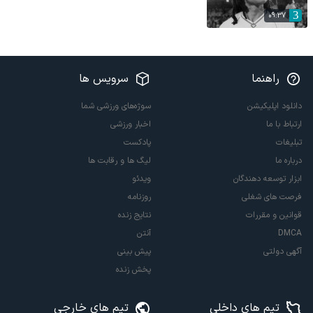
09:37
راهنما
سرویس ها
دانلود اپلیکیشن
سوژه‌های ورزشی شما
ارتباط با ما
اخبار ورزشی
تبلیغات
پادکست
درباره ما
لیگ ها و رقابت ها
ابزار توسعه دهندگان
ویدئو
فرصت های شغلی
روزنامه
قوانین و مقررات
نتایج زنده
DMCA
آنتن
آگهی دولتی
پیش بینی
پخش زنده
تیم های داخلی
تیم های خارجی