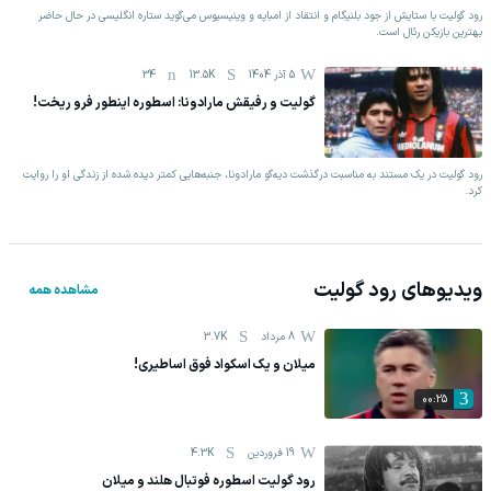
رود گولیت با ستایش از جود بلنیگام و انتقاد از امباپه و وینیسیوس می‌گوید ستاره انگلیسی در حال حاضر
بهترین بازیکن رئال است.
5 آذر 1404
13.5K
34
گولیت و رفیقش مارادونا: اسطوره اینطور فرو ریخت!
رود گولیت در یک مستند به مناسبت درگذشت دیه‌گو مارادونا، جنبه‌هایی کمتر دیده شده از زندگی او را روایت
کرد.
ویدیوهای
رود گولیت
مشاهده همه
8 مرداد
3.7K
میلان و یک اسکواد فوق اساطیری!
00:25
19 فروردين
4.3K
رود گولیت اسطوره فوتبال هلند و میلان