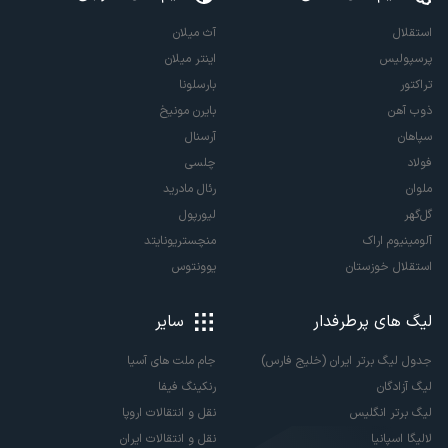
استقلال
آث میلان
پرسپولیس
اینتر میلان
تراکتور
بارسلونا
ذوب آهن
بایرن مونیخ
سپاهان
آرسنال
فولاد
چلسی
ملوان
رئال مادرید
گل‌گهر
لیورپول
آلومینیوم اراک
منچستریونایتد
استقلال خوزستان
یوونتوس
لیگ های پرطرفدار
سایر
جدول لیگ برتر ایران (خلیج فارس)
جام ملت های آسیا
لیگ آزادگان
رنکینگ فیفا
لیگ برتر انگلیس
نقل و انتقالات اروپا
لالیگا اسپانیا
نقل و انتقالات ایران