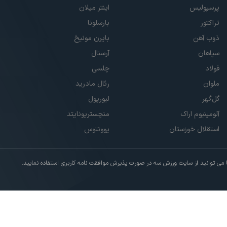
پرسپولیس
اینتر میلان
تراکتور
بارسلونا
ذوب آهن
بایرن مونیخ
سپاهان
آرسنال
فولاد
چلسی
ملوان
رئال مادرید
گل‌گهر
لیورپول
آلومینیوم اراک
منچستریونایتد
استقلال خوزستان
یوونتوس
ی توانید از سایت ورزش سه در صورت پذیرش موافقت نامه کاربری استفاده نمایید.