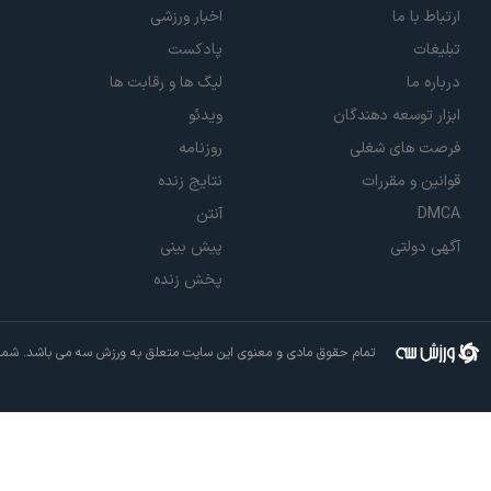
ارتباط با ما
اخبار ورزشی
تبلیغات
پادکست
درباره ما
لیگ ها و رقابت ها
ابزار توسعه دهندگان
ویدئو
فرصت های شغلی
روزنامه
قوانین و مقررات
نتایج زنده
DMCA
آنتن
آگهی دولتی
پیش بینی
پخش زنده
تمام حقوق مادی و معنوی این سایت متعلق به ورزش سه می باشد. شما م