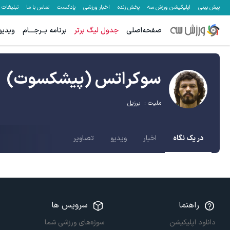
پیش بینی
اپلیکیشن ورزش سه
پخش زنده
اخبار ورزشی
پادکست
تماس با ما
تبلیغات
صفحه‌اصلی
جدول لیگ برتر
برنامه بــرجـــام
ویدیو
سوکراتس
(پیشکسوت)
ملیت :
برزیل
در یک نگاه
اخبار
ویدیو
تصاویر
راهنما
سرویس ها
دانلود اپلیکیشن
سوژه‌های ورزشی شما